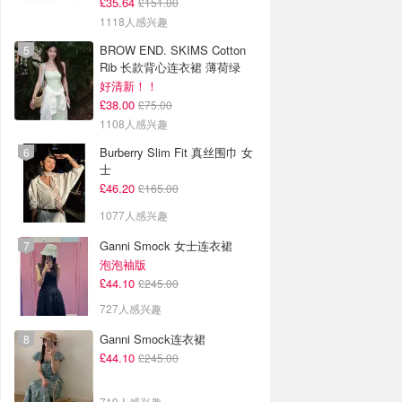
£35.64
£151.00
1118人感兴趣
BROW END. SKIMS Cotton
Rib 长款背心连衣裙 薄荷绿
好清新！！
£38.00
£75.00
1108人感兴趣
Burberry Slim Fit 真丝围巾 女
士
£46.20
£165.00
1077人感兴趣
Ganni Smock 女士连衣裙
泡泡袖版
£44.10
£245.00
727人感兴趣
Ganni Smock连衣裙
£44.10
£245.00
719人感兴趣