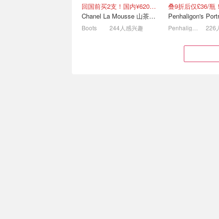
回国前买2支！国内¥620！立省近一半！
沉香100ml<50ml价
精选指南
Chanel La Mousse 山茶洁面乳 150ml
VT微针面膜£2🤍资生堂面膜≈半价
焕彩洁面膏 £13
Boots
244人感兴趣
Penhaligon's
Omorovicza 夏日焕新肌肤
Debenhams美
护理精选
｜精选好价
£43.20
£56.61
£60.00
£86.00
润唇膏 £40
美妆蛋 £5
Dior 新品5色眼影 多色可选
Le Labo Q版香水 
Boots
120人感兴趣
Dealmoon英国省钱快报