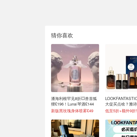
猜你喜欢
潘海利根罕见8折💥兽首狐
LOOKFANTAST
狸£196！Luna/琴酒£144
大促买点啥？雅诗
£50
新版黑玫瑰身体喷雾£49
低至5折+额外9折!