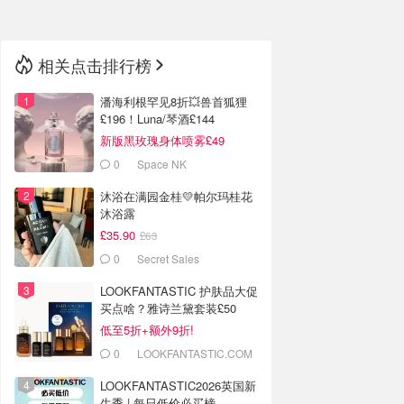
相关点击排行榜
潘海利根罕见8折💥兽首狐狸
£196！Luna/琴酒£144
新版黑玫瑰身体喷雾£49
0
Space NK
沐浴在满园金桂💛帕尔玛桂花
沐浴露
£35.90
£63
0
Secret Sales
LOOKFANTASTIC 护肤品大促
买点啥？雅诗兰黛套装£50
低至5折+额外9折!
0
LOOKFANTASTIC.COM
LOOKFANTASTIC2026英国新
生季 | 每日低价必买榜