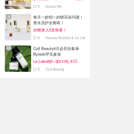
春油有货
0
Space NK
每天一妙招✨20镑买祖玛珑！
香水洗护全都有！
20镑来入5支热香！
0
Harvey Nichols & Co Ltd
Cult Beauty8月必买合集🤩
Byredo罕见参加
Le Labo8折+送£10礼卡💥
Marvis牙膏£3
3
Cult Beauty