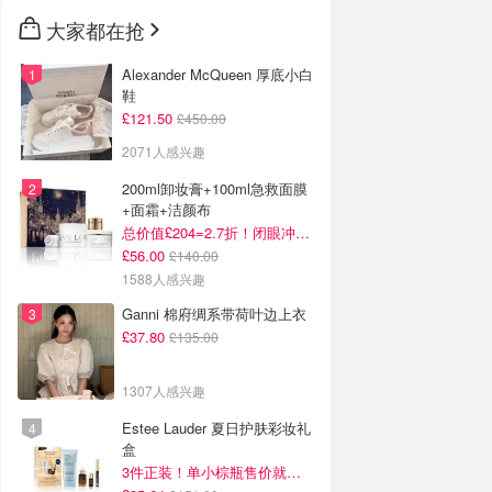
大家都在抢
Alexander McQueen 厚底小白
鞋
£121.50
£450.00
2071人感兴趣
200ml卸妆膏+100ml急救面膜
+面霜+洁颜布
总价值£204=2.7折！闭眼冲这套！
£56.00
£140.00
1588人感兴趣
Ganni 棉府绸系带荷叶边上衣
£37.80
£135.00
1307人感兴趣
Estee Lauder 夏日护肤彩妆礼
盒
3件正装！单小棕瓶售价就要£65！