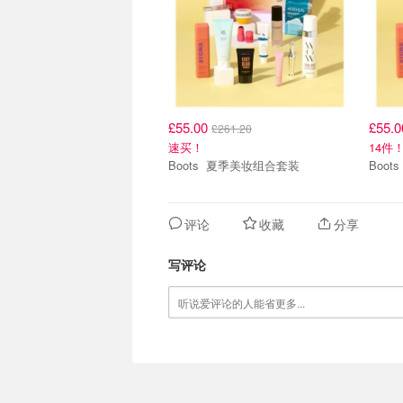
£55.00
£55.
£261.20
速买！
14件
Boots 夏季美妆组合套装
评论
收藏
分享
写评论