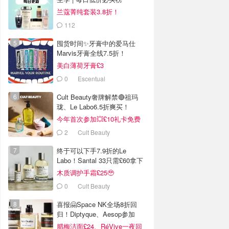
兰蔻菁纯套装3.8折！
112
LOOKFANTASTIC.COM
囤货时间✨牙膏中的爱马仕
Marvis牙膏全线7.5折！
美白薄荷牙膏£3
0
Escentual
Cult Beauty奢牌解禁🔴祖玛
珑、Le Labo6.5折爽买！
今年首次参加💥£10礼卡免费
拿
2
Cult Beauty
终于可以下手7.9折的Le
Labo！Santal 33只需£60拿下
🚀
木质调护手霜£25🥹
0
Cult Beauty
喜报🤗Space NK全场8折回
归！Diptyque、Aesop参加
腊梅洁面£24、RéVive一夜回