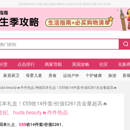
Dealmoon may be paid when users buy items via our links.
好货
点击排行
商家导航
英国攻略
社区
兑换
家居厨卫
母婴儿童
美食
运动户外
个护健康
旅游
影视
a beauty🔥件件热品 神级回本礼盒！£55收14件套/价值£261含金量超高🔥
本礼盒！£55收14件套/价值£261含金量超高🔥
、huda beauty🔥件件热品
回本
礼盒。
£55
收14件套/价值£261
。