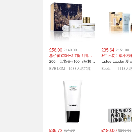
£56.00
£35.64
£140.00
£151.00
Cult Beauty8月必买合集🤩
LF本周特价！DW
总价值£204=2.7折！闭眼冲这套！
Byredo罕见参加
棕瓶精华£22 Fres
200ml卸妆膏+100ml急救面膜+面霜+洁颜布
Le Labo8折+送£10礼卡💥Marvis牙膏£3
EVE LOM
1588人感兴趣
Boots
1118人
£36.72
£180.00
£51.00
£200.00
allbeauty8月必买🔥TF乌木
Face the Futur