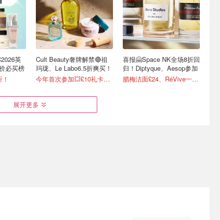
C2026英
Cult Beauty奢牌解禁🔴祖
喜报🤗Space NK全场8折回
低价必买榜
玛珑、Le Labo6.5折爽买！
归！Diptyque、Aesop参加
折！
今年首次参加💥£10礼卡免费拿
腊梅洁面£24、RéVive一夜回春油有货
展开更多
26圣诞日历
Perricone MD 八月新品精
英国亚马逊美妆护肤销量榜
得
选指南
必买｜潘婷深水炸弹发膜£4
仅£285收价值£1300+含29件
唇油 £30
1折起🛍️倩碧小雏菊腮红£18