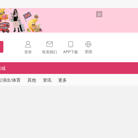
英国
登录
联系我们
APP下载
🇺🇸
美国
商城
🇨🇳
中国
/演出/体育
其他
资讯
更多
🇨🇦
加拿大
扫码下载 App
🇬🇧
英国
Download on the
App Store
🇩🇪
德国
Download the
Android App
🇫🇷
法国