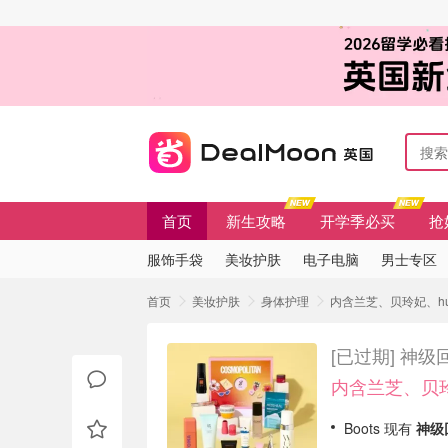
首页
新生攻略
开学季必买
抢
服饰手袋
美妆护肤
电子电脑
男士专区
首页
美妆护肤
身体护理
内含兰芝、贝玲妃、hud
[已过期]
神级回
内含兰芝、贝玲妃
Boots 现有
神级