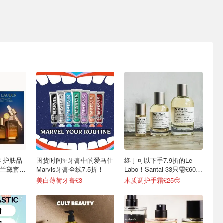
IC 护肤品
囤货时间✨牙膏中的爱马仕
终于可以下手7.9折的Le
兰黛套装
Marvis牙膏全线7.5折！
Labo！Santal 33只需£60拿
下🚀
美白薄荷牙膏£3
木质调护手霜£25🥹