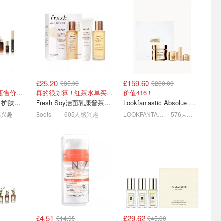
£25.20
£159.60
£35.00
£280.00
粉底+小
集合📢薅LF特价羊毛🦙
限时返场💥Cult Beauty全
3件正装！单小棕瓶售价就要£65！
真的很划算！红茶水单买都要£35！
价值416！
h4.5折
CPB护肤5折！
场8折大促
Estee Lauder 夏日护肤彩妆礼盒
Fresh Soy洁面乳康普茶护肤套装 100ml
Lookfantastic Absolue 菁纯套装
CPB£62收£120+套装！金钻面霜半价
2折起！雅诗兰黛60ml小棕瓶£52
Creed、TF全参加！Aesop护手霜£21
感兴趣
Boots
605人感兴趣
LOOKFANTASTIC.COM
576人感兴趣
£4.51
£29.62
£14.95
£45.00
e 美肌焕新
Boots 英国伴手礼必买合集
Boots圣诞日历大集合📢竟