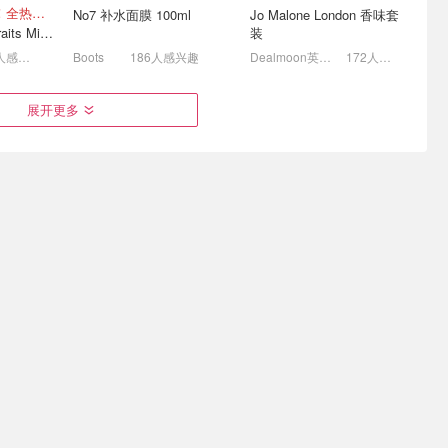
叠9折后仅£36/瓶！全热款+标志性兽首头
No7 补水面膜 100ml
Jo Malone London 香味套
🛍️富士、香奈儿、戴森等
然5折起狂甩！？
Penhaligon's Portraits Miniature Collection 香氛套装 5瓶装
装
3折起! 霸哥→科颜氏小冰盾防晒£17原£46
妮维雅£27收24件
226人感兴趣
Boots
186人感兴趣
Dealmoon英国省钱快报
172人感兴趣
展开更多
妆夏日焕新
Boots 英国折扣 | 新生季学
Beauty Pie 夏日焕新美妆
生优惠、积分、必买清单
精选
£33.84
£225.00
£47.00
兰蔻买3免1！大牌美妆7.2折
酸酶去角质洁面乳 £10
13+33+29 三大“镇店之宝”！
超大克重！入手不亏！
竟然7瓶正装！秒没！随时补货蹲！！！
3x7ml
Dior Backstage 高光盘 Glow Maximizer
12日香水倒数日历 2026款
118人感兴趣
Boots
108人感兴趣
Harrods