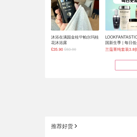
沐浴在满园金桂💛帕尔玛桂
LOOKFANTASTI
花沐浴露
国新生季 | 每日
£35.90
£63.00
兰蔻菁纯套装3.8
每天一妙招✨20镑买祖玛
惊💥Liberty20
珑！香水洗护全都有！
开始预售！先到先
推荐好货
20镑来入5支热香！