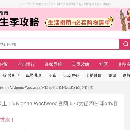
Dealmoon may be paid when users buy items via our links.
好货
点击排行
商家导航
英国攻略
社区
兑换
家居厨卫
母婴儿童
美食
运动户外
个护健康
旅游
影视
：Vivienne Westwood官网 520大促💌蓝球orb项链£170
：Vivienne Westwood官网 520大促💌蓝球orb项
b香水！