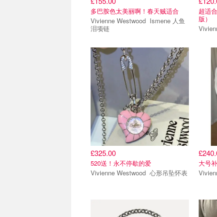
£155.00
£120.
多巴胺色太美丽啊！春天贼适合
超适合
版）
Vivienne Westwood Ismene 人鱼
泪项链
£325.00
£240.
520送！永不停歇的爱
大号
Vivienne Westwood 心形吊坠怀表