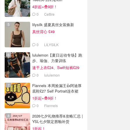
4折起+叠9折！
0
Cettire
lilysilk 盛夏真丝女装焕新
真丝背心 £49
0
LILYSILK
lululemon【夏日运动专场】跑
步、瑜伽、力量训练
速干上衣£24、Swift短裤£29
0
lululemon
Flannels 本周捡漏王👍阿迪厚
底鞋£27 Self Portrait连衣裙
£63
1折起+叠9折！
0
Flannels
2026七夕礼物推荐&攻略汇总 |
YSL七夕限定唇釉补货
1折起！