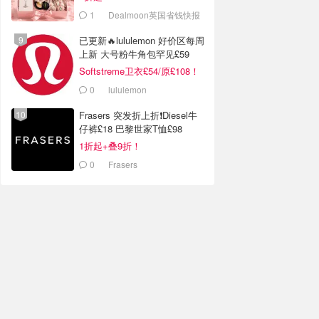
1
Dealmoon英国省钱快报
已更新🔥lululemon 好价区每周
上新 大号粉牛角包罕见£59
Softstreme卫衣£54/原£108！
0
lululemon
Frasers 突发折上折❗️Diesel牛
仔裤£18 巴黎世家T恤£98
1折起+叠9折！
0
Frasers