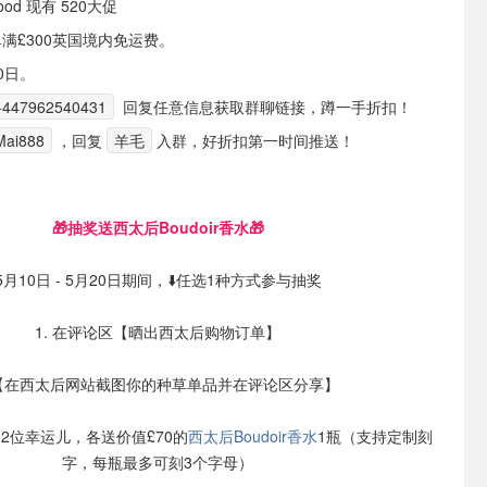
twood 现有 520大促
订单满£300英国境内免运费。
0日。
+447962540431
回复任意信息获取群聊链接，蹲一手折扣！
ai888
，回复
羊毛
入群，好折扣第一时间推送！
🎁抽奖送西太后Boudoir香水🎁
5月10日 - 5月20日期间，⬇️任选1种方式参与抽奖
1. 在评论区【晒出西太后购物订单】
.【在西太后网站截图你的种草单品并在评论区分享】
抽2位幸运儿，各送价值£70的
西太后Boudoir香水
1瓶（支持定制刻
字，每瓶最多可刻3个字母）