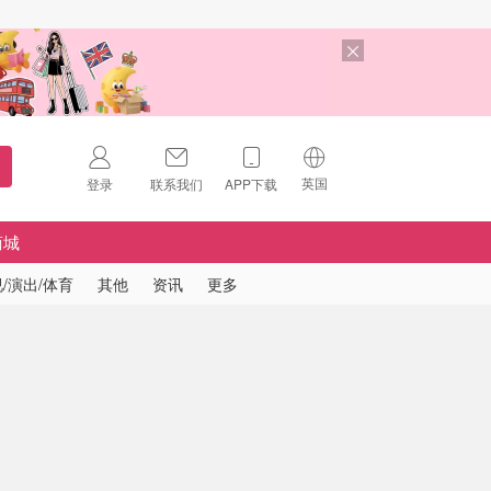
英国
登录
联系我们
APP下载
🇺🇸
美国
商城
🇨🇳
中国
/演出/体育
其他
资讯
更多
🇨🇦
加拿大
扫码下载 App
🇬🇧
英国
Download on the
App Store
🇩🇪
德国
Download the
Android App
🇫🇷
法国