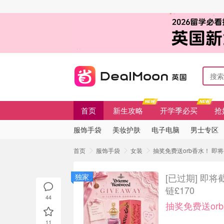
首页
新生攻略
开学季必买
抢
服饰手袋
美妆护肤
电子电脑
男士专区
首页
服饰手袋
女装
抽奖免费送orb香水！ 即将截止
[已过期]
即将截止
独家
链£170
44
抽奖免费送or
11