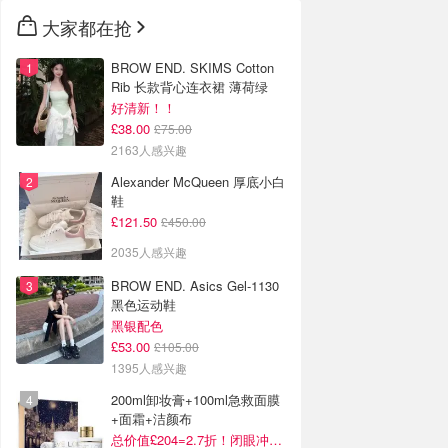
大家都在抢
BROW END. SKIMS Cotton
Rib 长款背心连衣裙 薄荷绿
好清新！！
£38.00
£75.00
2163人感兴趣
Alexander McQueen 厚底小白
鞋
£121.50
£450.00
2035人感兴趣
BROW END. Asics Gel-1130
黑色运动鞋
黑银配色
£53.00
£105.00
1395人感兴趣
200ml卸妆膏+100ml急救面膜
+面霜+洁颜布
总价值£204=2.7折！闭眼冲这套！