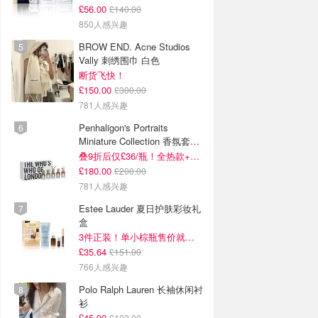
£56.00
£140.00
850人感兴趣
BROW END. Acne Studios
Vally 刺绣围巾 白色
断货飞快！
£150.00
£300.00
781人感兴趣
Penhaligon's Portraits
Miniature Collection 香氛套装
5瓶装
叠9折后仅£36/瓶！全热款+标志性兽首头
£180.00
£200.00
781人感兴趣
Estee Lauder 夏日护肤彩妆礼
盒
3件正装！单小棕瓶售价就要£65！
£35.64
£151.00
766人感兴趣
Polo Ralph Lauren 长袖休闲衬
衫
£45.90
£102.00