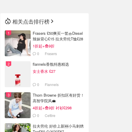
相关点击排行榜
Frasers £50爽买一筐🧺Diesel
辣妹背心£15 拉夫劳伦T恤£28
1折起+叠9折
0
Frasers
flannels香氛特惠精选
女士香水 £27
0
Flannels
Thom Browne 折扣区有好货！
高智学院风💼
4折起+叠9折 衬衫£298
0
Cettire
拉夫劳伦 好价上新🆕小马刺绣
Tee£50 白衬衫£67