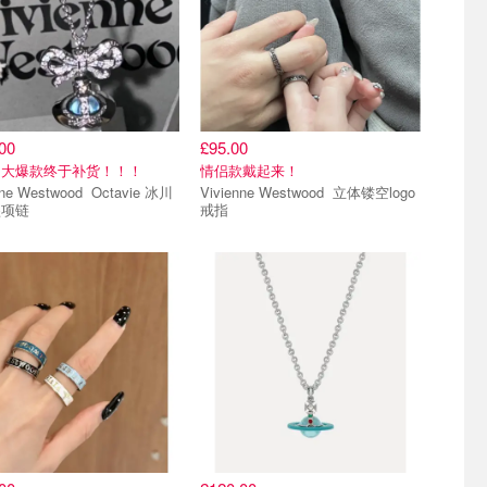
00
£95.00
！大爆款终于补货！！！
情侣款戴起来！
 Westwood Octavie 冰川
Vivienne Westwood 立体镂空logo
坠项链
戒指