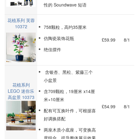
性的 Soundwave 短语
花植系列 芙蓉
10372
758颗粒，高约35厘米
仿陶瓷装饰花瓶
£59.99
8/1
绝佳摆件
含银杏、黑松、紫藤三个
小盆景
花植系列
LEGO 迷你乐
含709颗粒，19厘米 x14厘
高盆景 10373
米×10厘米
£54.99
8/1
配有可互换叶件，可根据喜
好调换搭配
两座木质小底座，可变换高
度组合，提升整体展示效果