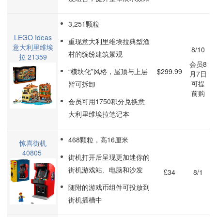
3,251颗粒
LEGO Ideas
重现意大利里维埃拉典型渔
意大利里维埃
8/10
村的缤纷建筑景观
拉 21359
会员8
“模块化”风格，屋顶与上层
$299.99
月7日
可提
皆可拆卸
前购
会员可用1750积分兑换意
大利里维埃拉笔记本
468颗粒，高16厘米
惊喜街机
40805
街机打开后呈现更加迷你的
街机游戏站、电脑和沙发
£34
8/1
随附的游戏币组件可投放到
街机插槽中