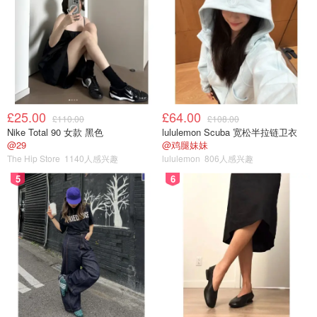
£25.00
£64.00
£110.00
£108.00
Nike Total 90 女款 黑色
lululemon Scuba 宽松半拉链卫衣
@29
@鸡腿妹妹
The Hip Store
1140人感兴趣
lululemon
806人感兴趣
5
6