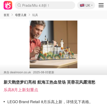
🇬🇧
Prada/Miu 4.8折！
UK
麦卢卡蜂蜜夏促！个位数！
啥？必胜客披萨5折！
首页
母婴儿童
玩具
来自
dealmoon.co.uk
2025-08-03更新
新天鹅堡梦幻亮相 航海王热血登场 芙蓉花风露清愁
乐高8月上新划重点
LEGO Brand Retail 8月乐高上新，详情见下表格。