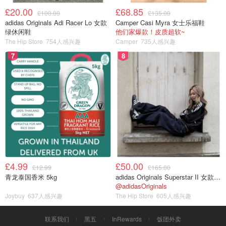
£20.00
£68.85
£100.00
£135.00
adidas Originals Adi Racer Lo 女款
Camper Casi Myra 女士乐福鞋
绿休闲鞋
他们家爆款！皮质超软~
The Hip Store
754人感兴趣
Camper
735人感兴趣
7
8
£4.99
£50.00
£12.99
£165.00
青龙泰国香米 5kg
adidas Originals Superstar II 女款串珠休闲鞋 黑色
@adidasOriginals
Joybuy
637人感兴趣
The Hip Store
605人感兴趣
联系我们
黑五
InRewards
饭团外卖