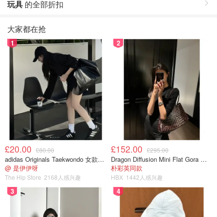
玩具
的全部折扣
大家都在抢
1
2
£20.00
£152.00
£80.00
£295.00
adidas Originals Taekwondo 女款黑色运动鞋
Dragon Diffusion Mini Flat Gora 深棕色手提包
@ 是伊伊呀
朴彩英同款
The Hip Store
2168人感兴趣
HBX
1442人感兴趣
3
4