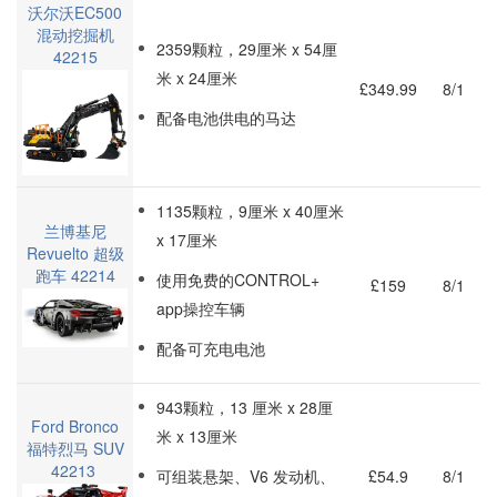
沃尔沃EC500
混动挖掘机
2359颗粒，29厘米 x 54厘
42215
米 x 24厘米
£349.99
8/1
配备电池供电的马达
1135颗粒，9厘米 x 40厘米
兰博基尼
x 17厘米
Revuelto 超级
跑车 42214
使用免费的CONTROL+
£159
8/1
app操控车辆
配备可充电电池
943颗粒，13 厘米 x 28厘
Ford Bronco
米 x 13厘米
福特烈马 SUV
42213
可组装悬架、V6 发动机、
£54.9
8/1