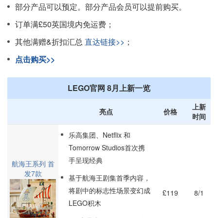
部分产品可以预定。部分产品会员可以提前购买。
订单满£50英国境内免运费；
其他满赠&折扣汇总
直达链接>>
；
点击购买>>
LEGO官网 8月上新一览
上新
亮点
价格
时间
乐高集团、Netflix 和
Tomorrow Studios首次携
手呈现经典
航海王系列 首
发7款
基于航海王剧集首季内容，
将剧中的标志性场景变幻成
£119
8/1
LEGO积木