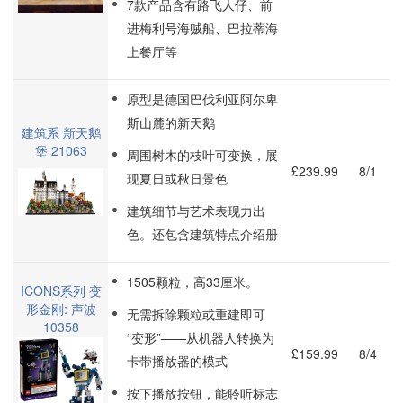
7款产品含有路飞人仔、前
进梅利号海贼船、巴拉蒂海
上餐厅等
原型是德国巴伐利亚阿尔卑
斯山麓的新天鹅
建筑系 新天鹅
堡 21063
周围树木的枝叶可变换，展
£239.99
8/1
现夏日或秋日景色
建筑细节与艺术表现力出
色。还包含建筑特点介绍册
1505颗粒，高33厘米。
ICONS系列 变
形金刚: 声波
无需拆除颗粒或重建即可
10358
“变形”——从机器人转换为
£159.99
8/4
卡带播放器的模式
按下播放按钮，能聆听标志