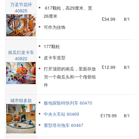
万圣节花环
617颗粒，高29厘米、宽
40825
26厘米
£34.99
8/1
可作为挂饰
177颗粒
南瓜灯皮卡车
皮卡车造型
40822
£12.99
8/1
打开顶部的南瓜，里面存放
另一个南瓜头和一个颅骨组
件
城市组多款
极地探险特快列车 60470
中央火车站 60469
£179.99
8/1
重型塔吊拖车 60467