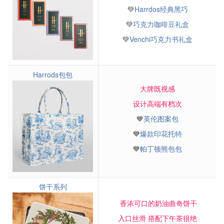
💚
Harrdos经典黑巧
💚
巧克力咖啡豆礼盒
💚
Venchi巧克力书礼盒
Harrods包包
大牌既视感
设计高端有档次
💙
英伦图案包
💙
爆款印花托特
💙
帕丁顿熊包包
饼干系列
香浓可口的奶油曲奇饼干
入口丝滑 搭配下午茶很绝