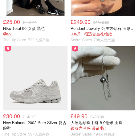
£25.00
£249.90
£110.00
£3046.90
Nike Total 90 女款 黑色
Pendant Jewelry 公主方钻石 圆形大溪地珍珠吊坠 11-12mm
@29
0.8折！很适合当礼物欸
The Hip Store
722人感兴趣
Secret Sales
708人感兴趣
5
6
£30.00
£49.90
£140.00
£428.90
New Balance 2002 Pure Silver 复古
大溪地珍珠手链 8-9毫米 圆珠
跑鞋
银灰光泽感 带证书！
The Hip Store
537人感兴趣
Secret Sales
494人感兴趣