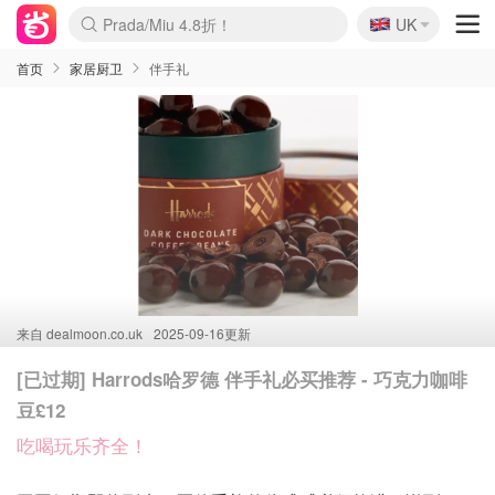
🇬🇧
Prada/Miu 4.8折！
UK
麦卢卡蜂蜜夏促！个位数！
啥？必胜客披萨5折！
首页
家居厨卫
伴手礼
来自
dealmoon.co.uk
2025-09-16更新
[已过期] Harrods哈罗德 伴手礼必买推荐 - 巧克力咖啡
豆£12
吃喝玩乐齐全！