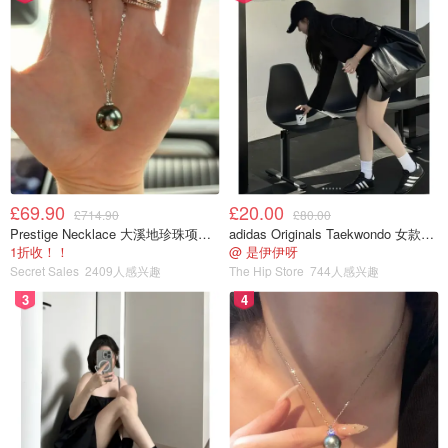
£69.90
£20.00
£714.90
£80.00
Prestige Necklace 大溪地珍珠项链 10-11mm
adidas Originals Taekwondo 女款黑色运动鞋
1折收！！
@ 是伊伊呀
Secret Sales
2409人感兴趣
The Hip Store
744人感兴趣
3
4