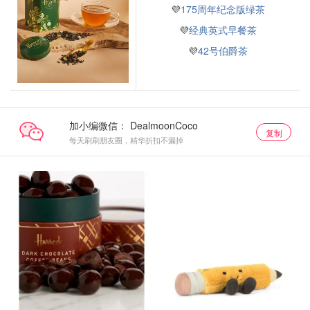
💜
175周年纪念版绿茶
💜
经典英式早餐茶
💜
42号伯爵茶
加小编微信：
复制
每天刷刷朋友圈，精华折扣不漏掉