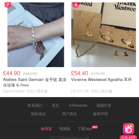
7
8
£44.90
£54.40
£483.90
£170.00
Ateliers Saint Germain 金手链 真淡
Vivienne Westwood Agnatha 耳环
水珍珠 6-7mm
Secret Sales
472人感兴趣
LN-CC UK
402人感兴趣
联系我们
黑五
InRewards
饭团外卖
隐私条款
用户协议
版权声明
触屏版
电脑版
下载App
2017©dealmoon.co.uk
打开 APP