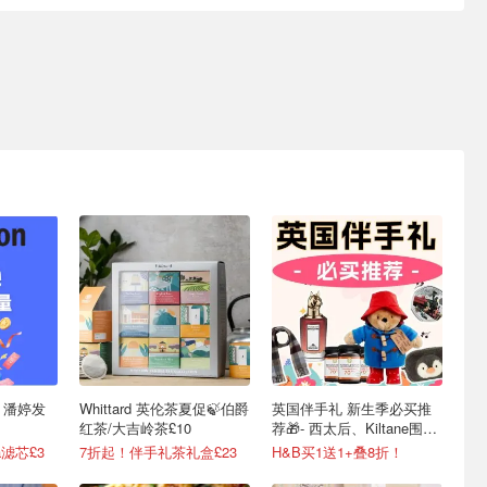
- 潘婷发
Whittard 英伦茶夏促🍃伯爵
英国伴手礼 新生季必买推
红茶/大吉岭茶£10
荐🎁- 西太后、Kiltane围
巾、Burberry
a滤芯£3
7折起！伴手礼茶礼盒£23
H&B买1送1+叠8折！