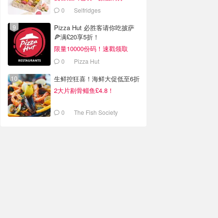
0
Selfridges
Pizza Hut 必胜客请你吃披萨
🍕满£20享5折！
限量10000份码！速戳领取
0
Pizza Hut
生鲜控狂喜！海鲜大促低至6折
2大片剔骨鲻鱼£4.8！
0
The Fish Society