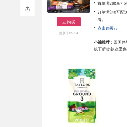
首单满£60享7
订单满£40可
看。
去购买
去购买
点击购买>>
更新于05-24
小编推荐：
回国伴
线下断货i款这里也