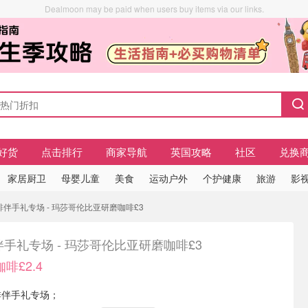
Dealmoon may be paid when users buy items via our links.
好货
点击排行
商家导航
英国攻略
社区
兑换
家居厨卫
母婴儿童
美食
运动户外
个护健康
旅游
影视
啡伴手礼专场 - 玛莎哥伦比亚研磨咖啡£3
手礼专场 - 玛莎哥伦比亚研磨咖啡£3
啡£2.4
咖啡伴手礼专场；