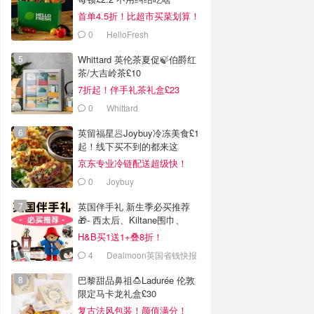
首单4.5折！比超市买菜划算！
0
HelloFresh
Whittard 英伦茶夏促🍃伯爵红
茶/大吉岭茶£10
7折起！伴手礼茶礼盒£23
0
Whittard
英留福星🥟Joybuy冷冻美食£1
起！线下买不到的都来这
京东专业冷链配送超级快！
0
Joybuy
英国伴手礼 新生季必买推荐
🎁- 西太后、Kiltane围巾、
Burberry
H&B买1送1+叠8折！
4
Dealmoon英国省钱快报
巴黎甜品鼻祖🍮Ladurée 伦敦
限定马卡龙礼盒£30
复古法风包装！颜值满分！