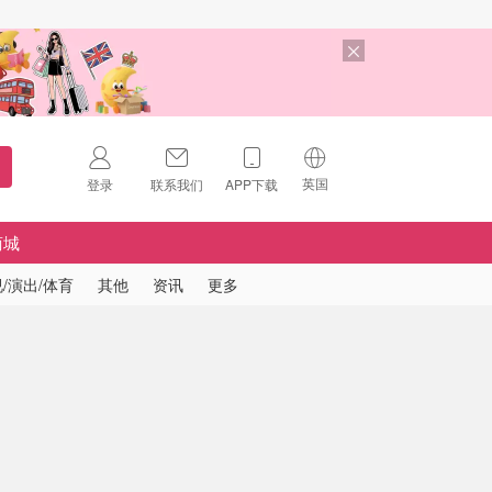
英国
登录
联系我们
APP下载
🇺🇸
美国
商城
🇨🇳
中国
/演出/体育
其他
资讯
更多
🇨🇦
加拿大
扫码下载 App
🇬🇧
英国
Download on the
App Store
🇩🇪
德国
Download the
Android App
🇫🇷
法国