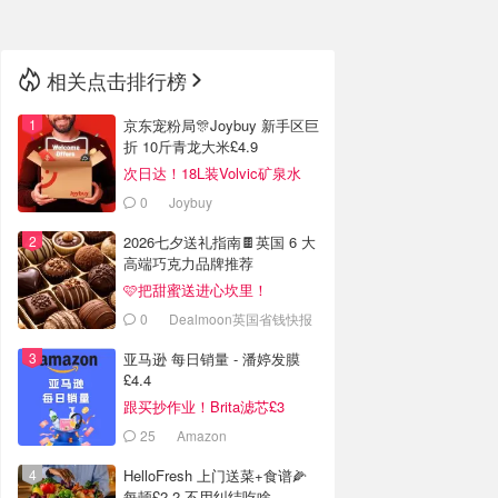
相关点击排行榜
京东宠粉局🎊Joybuy 新手区巨
折 10斤青龙大米£4.9
次日达！18L装Volvic矿泉水
£11
0
Joybuy
2026七夕送礼指南🍫英国 6 大
高端巧克力品牌推荐
🩷把甜蜜送进心坎里！
0
Dealmoon英国省钱快报
亚马逊 每日销量 - 潘婷发膜
£4.4
跟买抄作业！Brita滤芯£3
25
Amazon
HelloFresh 上门送菜+食谱🌽
每顿£2.2 不用纠结吃啥