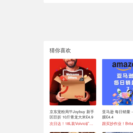
猜你喜欢
京东宠粉局🎊Joybuy 新手
亚马逊 每日销量 
区巨折 10斤青龙大米£4.9
膜£4.4
次日达！18L装Volvic矿泉水£11
跟买抄作业！Brit