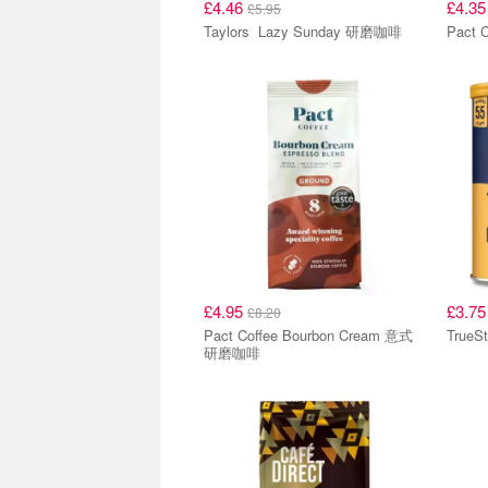
£4.46
£4.3
£5.95
Taylors Lazy Sunday 研磨咖啡
Pact 
£4.95
£3.7
£8.20
Pact Coffee Bourbon Cream 意式
TrueS
研磨咖啡