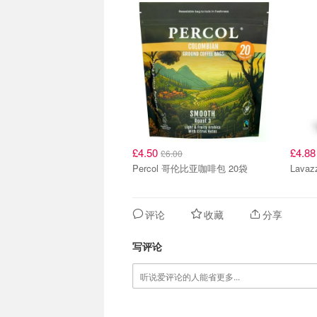
£4.50
£4.8
£6.00
Percol 哥伦比亚咖啡包 20袋
评论
收藏
分享
写评论