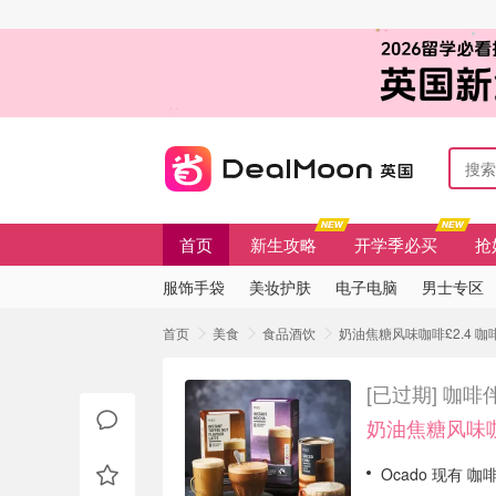
首页
新生攻略
开学季必买
抢
服饰手袋
美妆护肤
电子电脑
男士专区
首页
美食
食品酒饮
奶油焦糖风味咖啡£2.4 咖
[已过期]
咖啡伴
奶油焦糖风味咖
Ocado 现有 