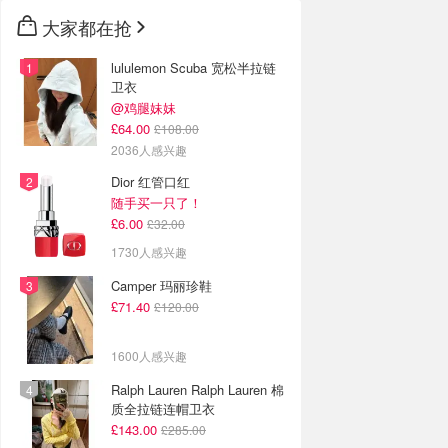
大家都在抢
lululemon Scuba 宽松半拉链
卫衣
@鸡腿妹妹
£64.00
£108.00
2036人感兴趣
Dior 红管口红
随手买一只了！
£6.00
£32.00
1730人感兴趣
Camper 玛丽珍鞋
£71.40
£120.00
1600人感兴趣
Ralph Lauren Ralph Lauren 棉
质全拉链连帽卫衣
£143.00
£285.00