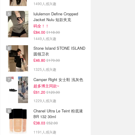
1490人感兴趣
lululemon Define Cropped
Jacket Nulu 短款夹克
码全！！
£84.00
£118.00
1449人感兴趣
Stone Island STONE ISLAND
圆领卫衣
£46.80
£170.00
1325人感兴趣
Camper Right 女士鞋 浅灰色
超多博主同款~
£61.20
£120.00
1229人感兴趣
Chanel Ultra Le Teint 粉底液
BR 132 30ml
£38.03
£52.00
1191人感兴趣