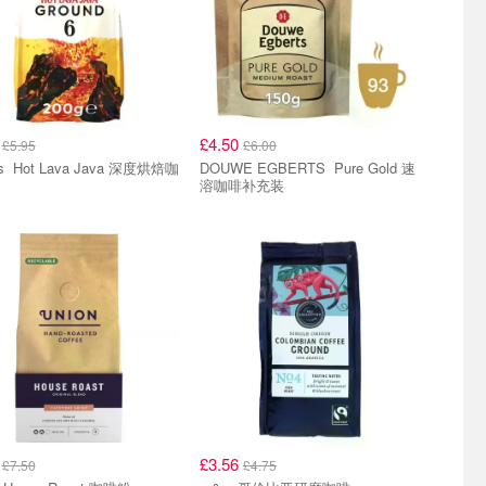
6
£4.50
£5.95
£6.00
a 深度烘焙咖
DOUWE EGBERTS Pure Gold 速
溶咖啡补充装
3
£3.56
£7.50
£4.75