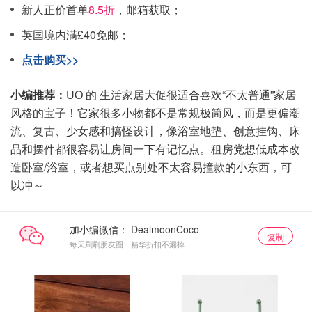
新人正价首单
8.5折
，邮箱获取；
英国境内满£40免邮；
点击购买>>
小编推荐：
UO 的 生活家居大促很适合喜欢“不太普通”家居
风格的宝子！它家很多小物都不是常规极简风，而是更偏潮
流、复古、少女感和搞怪设计，像浴室地垫、创意挂钩、床
品和摆件都很容易让房间一下有记忆点。租房党想低成本改
造卧室/浴室，或者想买点别处不太容易撞款的小东西，可
以冲～
加小编微信：
复制
每天刷刷朋友圈，精华折扣不漏掉