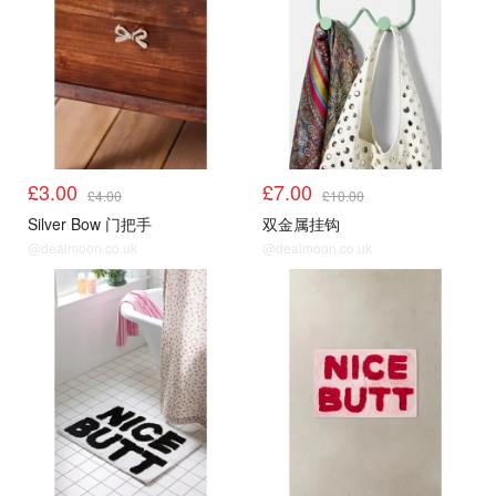
£3.00
£7.00
£4.00
£10.00
Silver Bow 门把手
双金属挂钩
@dealmoon.co.uk
@dealmoon.co.uk