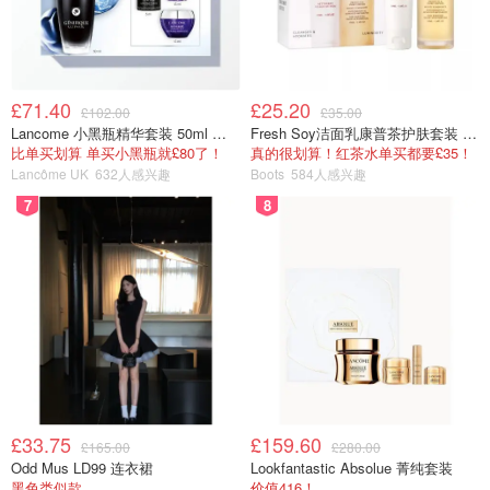
£71.40
£25.20
£102.00
£35.00
Lancome 小黑瓶精华套装 50ml 价值£162
Fresh Soy洁面乳康普茶护肤套装 100ml
比单买划算 单买小黑瓶就£80了！
真的很划算！红茶水单买都要£35！
Lancôme UK
632人感兴趣
Boots
584人感兴趣
7
8
£33.75
£159.60
£165.00
£280.00
Odd Mus LD99 连衣裙
Lookfantastic Absolue 菁纯套装
黑色类似款
价值416！