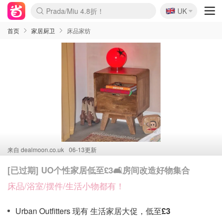
🇬🇧
Prada/Miu 4.8折！
UK
麦卢卡蜂蜜夏促！个位数！
啥？必胜客披萨5折！
首页
家居厨卫
床品家纺
来自
dealmoon.co.uk
06-13更新
[已过期] UO个性家居低至£3🛋️房间改造好物集合
床品/浴室/摆件/生活小物都有！
Urban Outfitters 现有 生活家居大促，低至
£3