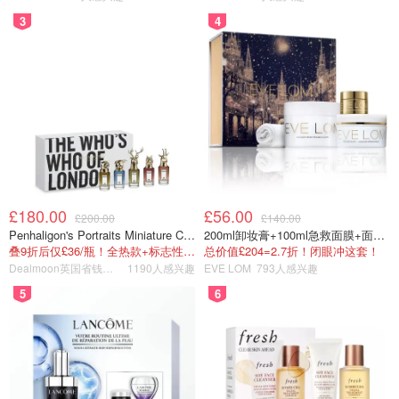
3
4
£180.00
£56.00
£200.00
£140.00
Penhaligon's Portraits Miniature Collection 香氛套装 5瓶装
200ml卸妆膏+100ml急救面膜+面霜+洁颜布
叠9折后仅£36/瓶！全热款+标志性兽首头
总价值£204=2.7折！闭眼冲这套！
Dealmoon英国省钱快报
1190人感兴趣
EVE LOM
793人感兴趣
5
6