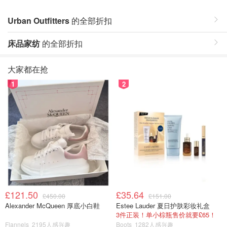
Urban Outfitters
的全部折扣
床品家纺
的全部折扣
大家都在抢
1
2
£121.50
£35.64
£450.00
£151.00
Alexander McQueen 厚底小白鞋
Estee Lauder 夏日护肤彩妆礼盒
3件正装！单小棕瓶售价就要£65！
Flannels
2195人感兴趣
Boots
1282人感兴趣