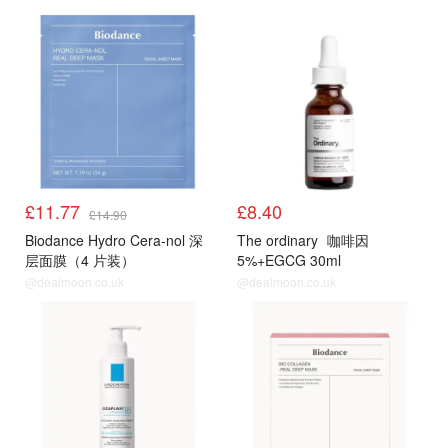
LF
LF
£11.77
£8.40
£14.90
Biodance Hydro Cera-nol 深
The ordinary
咖啡因
层面膜（4 片装）
5%+EGCG 30ml
@dealmoon.co.uk
@dealmoon.co.uk
LF
LF