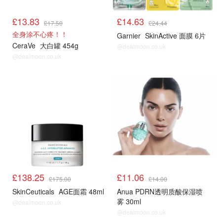
£13.83
£14.63
£17.50
£24.44
全身涂不心疼！！
Garnier
SkinActive 面膜 6片
CeraVe
大白罐 454g
@dealmoon.co.uk
@dealmoon.co.uk
LF
LF
£138.25
£11.06
£175.00
£14.00
SkinCeuticals
AGE面霜 48ml
Anua PDRN透明质酸保湿喷
雾 30ml
@dealmoon.co.uk
@dealmoon.co.uk