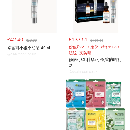
£42.40
£133.51
£53.00
£169.00
价值£221！定价=精华x0.8！
修丽可小银伞防晒 40ml
还送1支防晒
@dealmoon.co.uk
修丽可CF精华+小银管防晒礼
盒
@dealmoon.co.uk
LF
LF