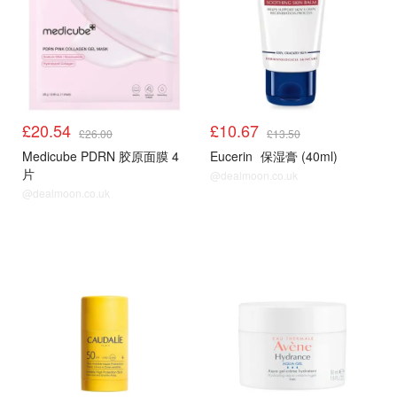
£20.54
£10.67
£26.00
£13.50
Medicube PDRN 胶原面膜 4
Eucerin
保湿膏 (40ml)
片
@dealmoon.co.uk
@dealmoon.co.uk
LF
LF