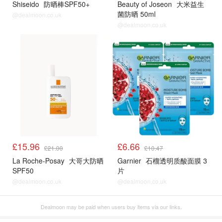
Shiseido
防晒棒SPF50+
Beauty of Joseon
大米益生
菌防晒 50ml
@dealmoon.co.uk
@dealmoon.co.uk
LF
LF
£15.96
£6.66
£21.00
£10.47
La Roche-Posay
大哥大防晒
Garnier
石榴透明质酸面膜 3
SPF50
片
@dealmoon.co.uk
@dealmoon.co.uk
Dealmoon may be paid when users buy items via our links.