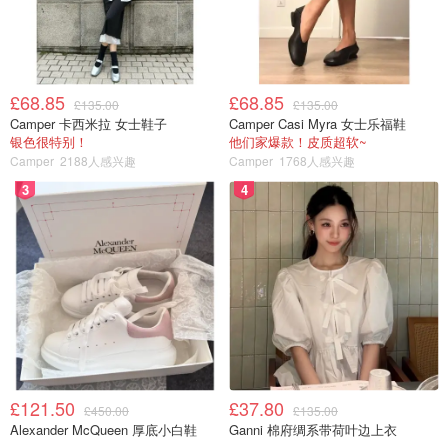
£68.85
£68.85
£135.00
£135.00
Camper 卡西米拉 女士鞋子
Camper Casi Myra 女士乐福鞋
银色很特别！
他们家爆款！皮质超软~
Camper
2188人感兴趣
Camper
1768人感兴趣
3
4
£121.50
£37.80
£450.00
£135.00
Alexander McQueen 厚底小白鞋
Ganni 棉府绸系带荷叶边上衣