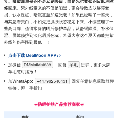
复。
晒后最重要的不是立刻美白，而是先把受损的皮肤屏障
修回来。
紫外线带来的不仅是晒黑，更会导致皮肤屏障受
损、缺水泛红、暗沉甚至加速光老！如果已经晒了一整天，
与其急着美白，不如先把肌肤状态稳定下来。小编整理了一
些高口碑、值得常备的晒后修护单品，从舒缓降温、补水保
湿、屏障修护到淡化晒后色沉，希望大家这个夏天都能把紫
外线的伤害降到最低！！
点击下载 DealMoon APP>>
加微信
DMMaiMai888
，回复
羊毛
进群，更多大牌
羊毛随时播报！
加WhatsApp:
+447962540431
回复任意信息获取群聊
链接，蹲一手折扣！
☀️防晒护肤产品推荐商家☀️
商家
折扣