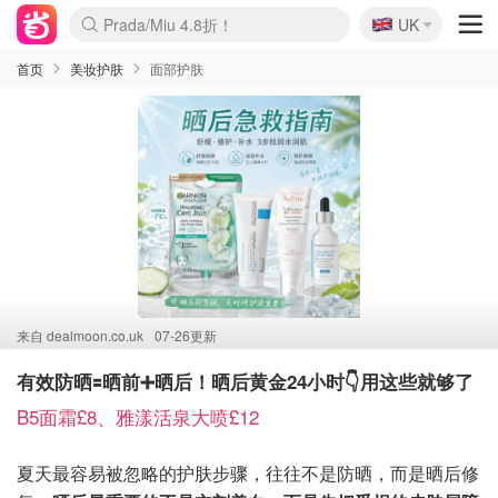
🇬🇧
Prada/Miu 4.8折！
UK
麦卢卡蜂蜜夏促！个位数！
啥？必胜客披萨5折！
首页
美妆护肤
面部护肤
来自
dealmoon.co.uk
07-26更新
有效防晒🟰晒前➕晒后！晒后黄金24小时👇用这些就够了
B5面霜£8、雅漾活泉大喷£12
夏天最容易被忽略的护肤步骤，往往不是防晒，而是晒后修