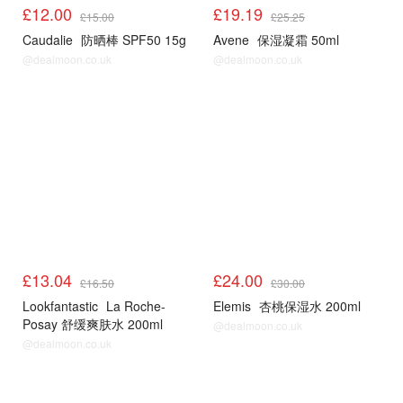
£12.00
£19.19
£15.00
£25.25
Caudalie
防晒棒 SPF50 15g
Avene
保湿凝霜 50ml
@dealmoon.co.uk
@dealmoon.co.uk
LF
LF
£13.04
£24.00
£16.50
£30.00
Lookfantastic
La Roche-
Elemis
杏桃保湿水 200ml
Posay 舒缓爽肤水 200ml
@dealmoon.co.uk
@dealmoon.co.uk
LF
LF