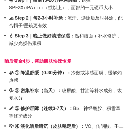
SPF30+/PA++++（或以上），面部约一元硬币大小
🧢 Step 2｜每2-3小时补涂：
流汗、游泳后及时补涂，配
合帽子/墨镜更有效
💧 Step 3｜晚上做好清洁保湿：
温和洁面 + 补水修护，
减少光损伤累积
晒后黄金4步，帮助肌肤快速恢复
🧊 ① 降温舒缓（0-30分钟）：
冷敷或冰感面膜，缓解灼
热感
💦 ② 密集补水（当天）：
玻尿酸、甘油等补水成分，恢
复水分
🩹 ③ 修护屏障（连续3-7天）：
B5、神经酰胺、积雪草
等修护成分
💡 ④ 淡化晒后暗沉（皮肤稳定后）：
VC、传明酸、壬二