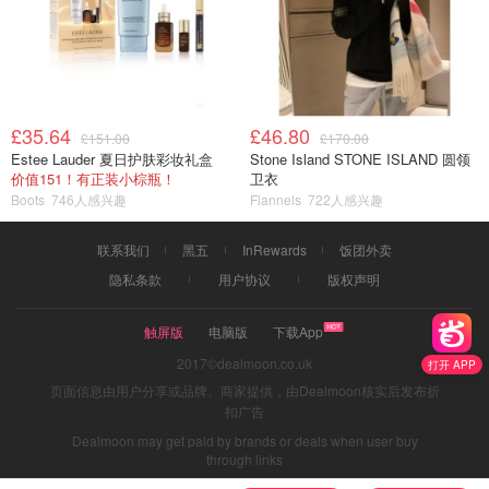
£35.64
£46.80
£151.00
£170.00
Estee Lauder 夏日护肤彩妆礼盒
Stone Island STONE ISLAND 圆领
价值151！有正装小棕瓶！
卫衣
Boots
746人感兴趣
Flannels
722人感兴趣
联系我们
黑五
InRewards
饭团外卖
隐私条款
用户协议
版权声明
触屏版
电脑版
下载App
2017©dealmoon.co.uk
打开 APP
页面信息由用户分享或品牌、商家提供，由Dealmoon核实后发布折
扣广告
Dealmoon may get paid by brands or deals when user buy
through links