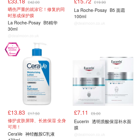
£33.18
£15.72
£42.00
£19.90
晒伤严重的就涂它！修复的同
La Roche-Posay
B5 面霜
时形成保护膜
100ml
La Roche-Posay
B5精华
@dealmoon.co.uk
30ml
@dealmoon.co.uk
LF
LF
£13.83
£7.11
£17.50
£9.00
修护皮肤屏障、长效保湿 全身
Eucerin
透明质酸保湿补水面
可用！
膜
CeraVe
神经酰胺C乳液
@dealmoon.co.uk