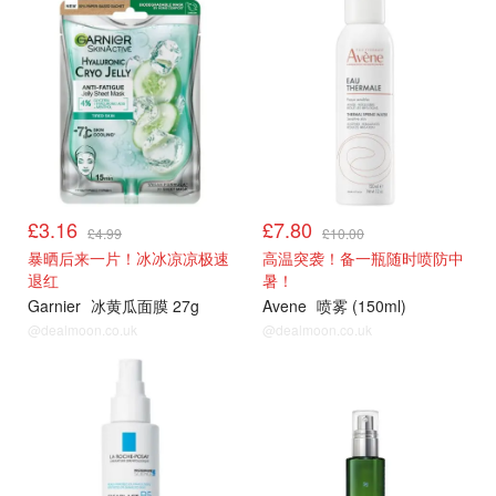
£3.16
£7.80
£4.99
£10.00
暴晒后来一片！冰冰凉凉极速
高温突袭！备一瓶随时喷防中
退红
暑！
Garnier
冰黄瓜面膜 27g
Avene
喷雾 (150ml)
@dealmoon.co.uk
@dealmoon.co.uk
LF
LF