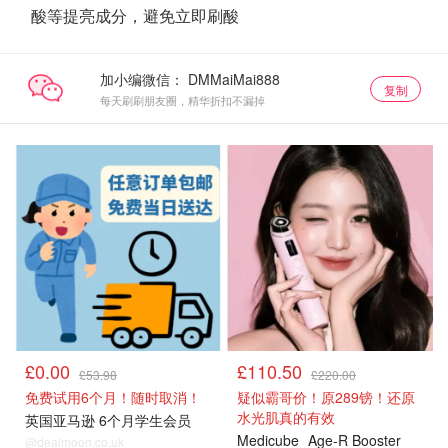
酸等提亮成分，避免立即刷酸
加小编微信：
复制
每天刷刷朋友圈，精华折扣不漏掉
亚马逊
亚马逊
£0.00
£110.50
£53.98
£220.00
免费试用6个月！随时取消！
疑似霸哥价！原289镑！还原
水光肌真的有效
英国亚马逊 6个月学生会员
Medicube
Age-R Booster
@dealmoon.co.uk