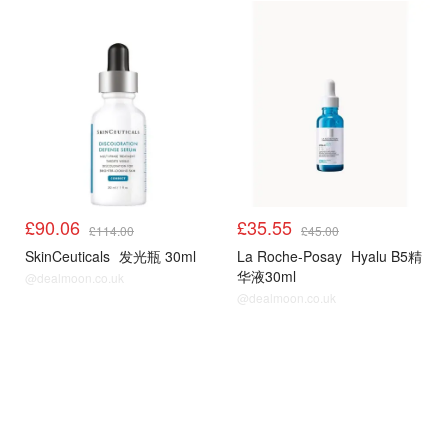
LF
LF
£90.06
£35.55
£114.00
£45.00
SkinCeuticals
发光瓶 30ml
La Roche-Posay
Hyalu B5精
华液30ml
@dealmoon.co.uk
@dealmoon.co.uk
LF
LF