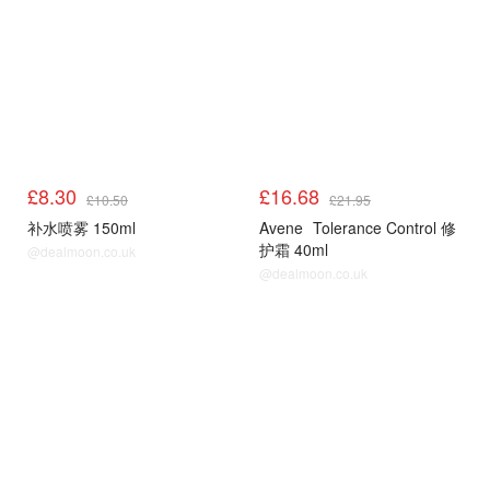
£8.30
£16.68
£10.50
£21.95
补水喷雾 150ml
Avene
Tolerance Control 修
护霜 40ml
@dealmoon.co.uk
@dealmoon.co.uk
LF
LF