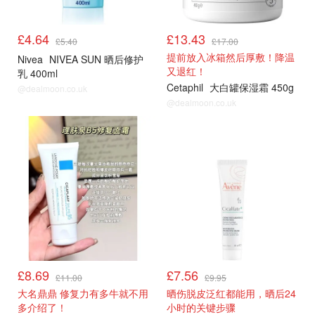
£4.64
£13.43
£5.40
£17.00
提前放入冰箱然后厚敷！降温
Nivea
NIVEA SUN 晒后修护
又退红！
乳 400ml
Cetaphil
大白罐保湿霜 450g
@dealmoon.co.uk
@dealmoon.co.uk
LF
LF
£8.69
£7.56
£11.00
£9.95
大名鼎鼎 修复力有多牛就不用
晒伤脱皮泛红都能用，晒后24
多介绍了！
小时的关键步骤