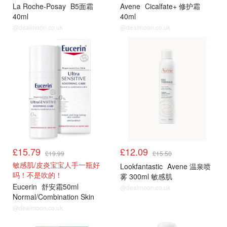
La Roche-Posay
B5面霜
Avene
Cicalfate+ 修护霜
40ml
40ml
@dealmoon.co.uk
@dealmoon.co.uk
LF
LF
£15.79
£12.09
£19.99
£15.50
敏感肌/皮炎宝宝人手一瓶好
Lookfantastic
Avene 温泉喷
吗！不是吹的！
雾 300ml 敏感肌
Eucerin
舒安霜50ml
@dealmoon.co.uk
Normal/Combination Skin
@dealmoon.co.uk
LF
LF