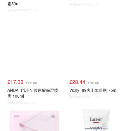
霜50ml
@dealmoon.co.uk
@dealmoon.co.uk
LF
LF
£17.38
£28.44
£22.00
£36.00
ANUA
PDRN 玻尿酸保湿喷
Vichy
89火山能量瓶 75ml
雾 100ml
@dealmoon.co.uk
@dealmoon.co.uk
LF
LF