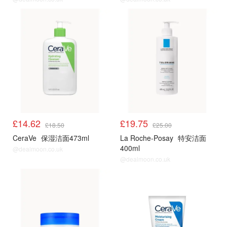
LF
LF
£14.62
£19.75
£18.50
£25.00
CeraVe
保湿洁面473ml
La Roche-Posay
特安洁面
400ml
@dealmoon.co.uk
@dealmoon.co.uk
LF
LF