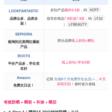
折扣产品
额外9.5折
，码
5OFF
LOOKFANTASTIC
品牌众多、品类全
指导价商品
7.8折或7.9折
，码
LF22
面！
｜
LFBEAUTY
SEPHORA
部分品牌
线上折扣+赠礼
能淘到北美网红爆款
产品
BOOTS
线上折扣+学生9折
平价产品多，学生党
友好
Amazon
记得
先领6个月免费学生会员>>
，
今天
买明天到！
省时省力省钱
免费次日达！
有效防晒 = 晒前 + 补涂 + 晒后
☀️ Step 1｜晒前15-20分钟涂防晒：
选择