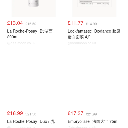
£13.04
£11.77
£16.50
£14.90
La Roche-Posay
B5洁面
Lookfantastic
Biodance 胶原
200ml
蛋白面膜 4片
@dealmoon.co.uk
@dealmoon.co.uk
LF
LF
£16.99
£17.37
£21.50
£21.99
La Roche-Posay
Duo+ 乳
Embryolisse
法国大宝 75ml
@dealmoon.co.uk
@dealmoon.co.uk