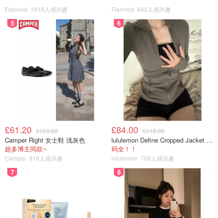
Flannels
1619人感兴趣
Flannels
842人感兴趣
5
6
£61.20
£84.00
£120.00
£118.00
Camper Right 女士鞋 浅灰色
lululemon Define Cropped Jacket Nulu 短款夹克
超多博主同款~
码全！！
Camper
818人感兴趣
lululemon
768人感兴趣
7
8