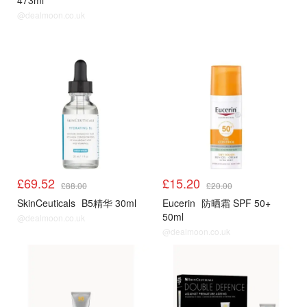
473ml
@dealmoon.co.uk
LF
LF
£69.52
£15.20
£88.00
£20.00
SkinCeuticals
B5精华 30ml
Eucerin
防晒霜 SPF 50+
50ml
@dealmoon.co.uk
@dealmoon.co.uk
LF
LF