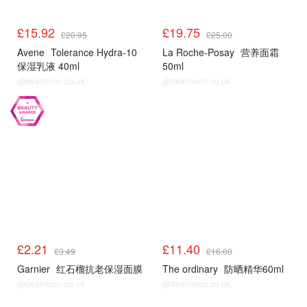
£15.92
£19.75
£20.95
£25.00
Avene
Tolerance Hydra-10
La Roche-Posay
营养面霜
保湿乳液 40ml
50ml
@dealmoon.co.uk
@dealmoon.co.uk
LF
LF
£2.21
£11.40
£3.49
£16.00
Garnier
红石榴抗老保湿面膜
The ordinary
防晒精华60ml
@dealmoon.co.uk
@dealmoon.co.uk