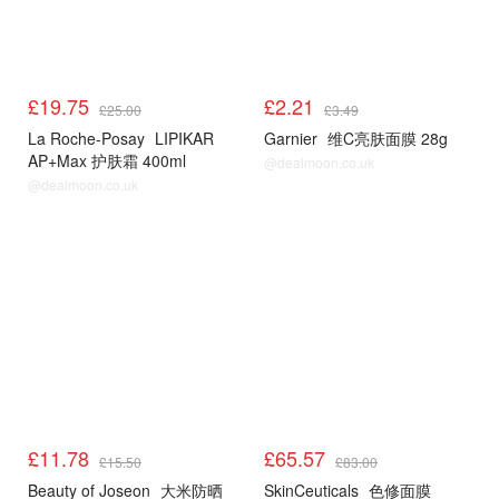
£19.75
£2.21
£25.00
£3.49
La Roche-Posay
LIPIKAR
Garnier
维C亮肤面膜 28g
AP+Max 护肤霜 400ml
@dealmoon.co.uk
@dealmoon.co.uk
LF
LF
£11.78
£65.57
£15.50
£83.00
Beauty of Joseon
大米防晒
SkinCeuticals
色修面膜