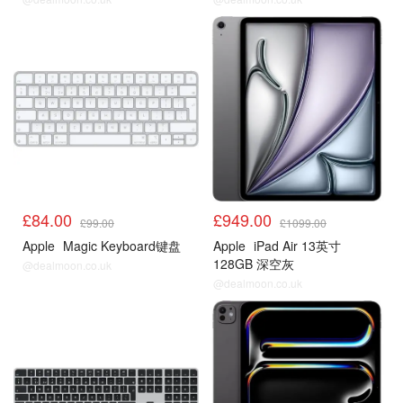
£84.00
£949.00
£99.00
£1099.00
Apple
Magic Keyboard键盘
Apple
iPad Air 13英寸
128GB 深空灰
@dealmoon.co.uk
@dealmoon.co.uk