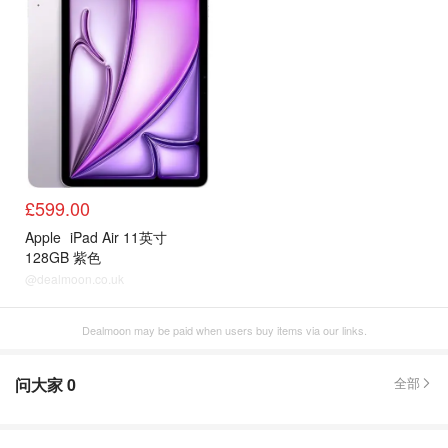
£599.00
Apple
iPad Air 11英寸
128GB 紫色
@dealmoon.co.uk
Dealmoon may be paid when users buy items via our links.
问大家
0
全部