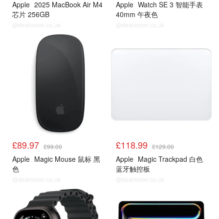
Apple
2025 MacBook Air M4
Apple
Watch SE 3 智能手表
芯片 256GB
40mm 午夜色
@dealmoon.co.uk
@dealmoon.co.uk
£89.97
£118.99
£99.00
£129.00
Apple
Magic Mouse 鼠标 黑
Apple
Magic Trackpad 白色
色
蓝牙触控板
@dealmoon.co.uk
@dealmoon.co.uk