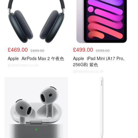
£469.00
£499.00
£499.00
£599.00
Apple
AirPods Max 2 午夜色
Apple
iPad Mini (A17 Pro,
256GB) 紫色
@dealmoon.co.uk
@dealmoon.co.uk