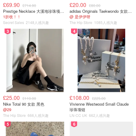
£69.90
£20.00
£714.90
£80.00
Prestige Necklace 大溪地珍珠项链 10-11mm
adidas Originals Taekwondo 女款黑色运动鞋
1折收！！
@ 是伊伊呀
Secret Sales
2148人感兴趣
The Hip Store
1085人感兴趣
3
4
£25.00
£108.00
£110.00
£225.00
Nike Total 90 女款 黑色
Vivienne Westwood Small Claude
@29
珍珠项链
The Hip Store
666人感兴趣
LN-CC UK
662人感兴趣
5
6