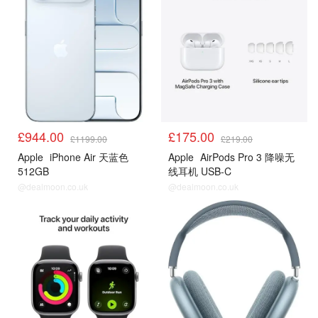
£944.00
£175.00
£1199.00
£219.00
Apple
iPhone Air 天蓝色
Apple
AirPods Pro 3 降噪无
512GB
线耳机 USB-C
@dealmoon.co.uk
@dealmoon.co.uk