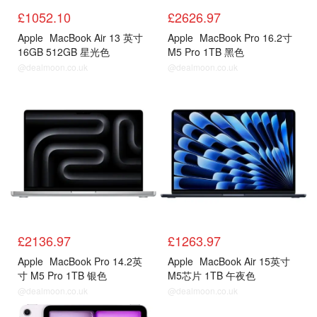
£1052.10
£2626.97
Apple
MacBook Air 13 英寸
Apple
MacBook Pro 16.2寸
16GB 512GB 星光色
M5 Pro 1TB 黑色
@dealmoon.co.uk
@dealmoon.co.uk
£2136.97
£1263.97
Apple
MacBook Pro 14.2英
Apple
MacBook Air 15英寸
寸 M5 Pro 1TB 银色
M5芯片 1TB 午夜色
@dealmoon.co.uk
@dealmoon.co.uk