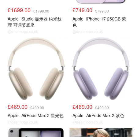
£1699.00
£749.00
£1799.00
£799.00
Apple
Studio 显示器 纳米纹
Apple
iPhone 17 256GB 紫
理 可调节底座
色
@dealmoon.co.uk
@dealmoon.co.uk
£469.00
£469.00
£499.00
£499.00
Apple
AirPods Max 2 星光色
Apple
AirPods Max 2 紫色
@dealmoon.co.uk
@dealmoon.co.uk