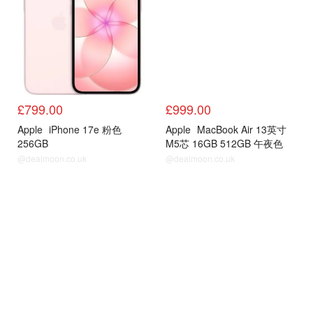
£799.00
£999.00
Apple
iPhone 17e 粉色
Apple
MacBook Air 13英寸
256GB
M5芯 16GB 512GB 午夜色
@dealmoon.co.uk
@dealmoon.co.uk