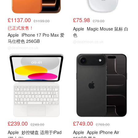
£1137.00
£75.98
£1199.00
£79.00
已正式发售！
Apple
Magic Mouse 鼠标 白
Apple
iPhone 17 Pro Max 爱
色
马仕橙色 256GB
@dealmoon.co.uk
@dealmoon.co.uk
£239.00
£749.00
£249.00
£769.00
Apple
妙控键盘 适用于iPad
Apple
Apple iPhone Air