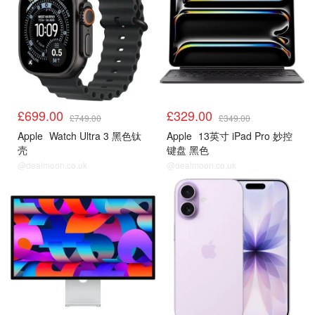
£699.00
£329.00
£749.00
£349.00
Apple
Watch Ultra 3 黑色钛
Apple
13英寸 iPad Pro 妙控
壳
键盘 黑色
@dealmoon.co.uk
@dealmoon.co.uk