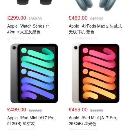
£299.00
£469.00
£369.00
£499.00
Apple
Watch Series 11
Apple
AirPods Max 2 头戴式
42mm 太空灰黑色
无线耳机 蓝色
@dealmoon.co.uk
@dealmoon.co.uk
£499.00
£499.00
£599.00
£599.00
Apple
iPad Mini (A17 Pro,
Apple
iPad Mini (A17 Pro,
512GB) 星空灰
256GB) 星光色
@dealmoon.co.uk
@dealmoon.co.uk