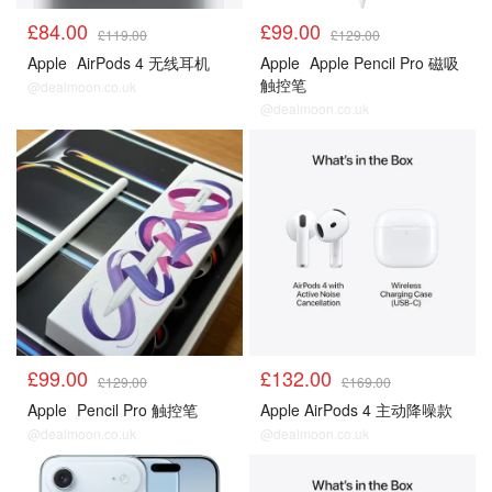
£84.00
£99.00
£119.00
£129.00
Apple
AirPods 4 无线耳机
Apple
Apple Pencil Pro 磁吸
触控笔
@dealmoon.co.uk
@dealmoon.co.uk
£99.00
£132.00
£129.00
£169.00
Apple
Pencil Pro 触控笔
Apple AirPods 4 主动降噪款
@dealmoon.co.uk
@dealmoon.co.uk