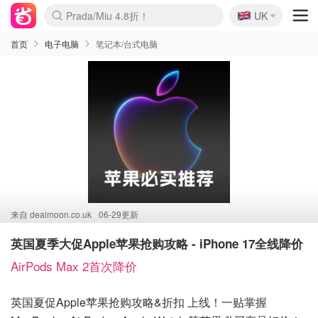
🇬🇧
Prada/Miu 4.8折！
UK
麦卢卡蜂蜜夏促！个位数！
啥？必胜客披萨5折！
首页
电子电脑
笔记本/台式电脑
来自
dealmoon.co.uk
06-29更新
英国夏季大促Apple苹果抢购攻略 - iPhone 17全线降价
AirPods Max 2首次降价
英国夏促Apple苹果抢购攻略&折扣 上线！一贴掌握