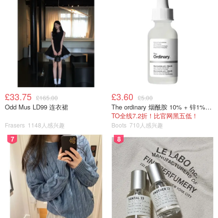
£33.75
£3.60
£165.00
£5.00
Odd Mus LD99 连衣裙
The ordinary 烟酰胺 10% + 锌1% 精华 30ml
TO全线7.2折！比官网黑五低！
Frasers
1148人感兴趣
Boots
710人感兴趣
7
8