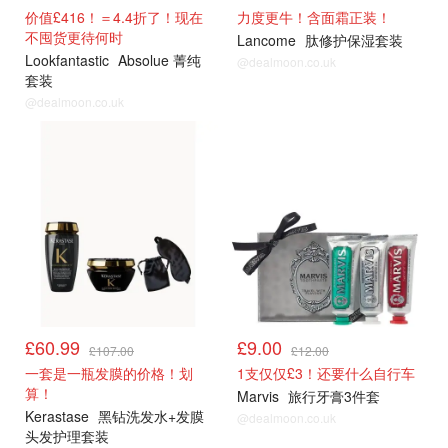
价值£416！＝4.4折了！现在
力度更牛！含面霜正装！
不囤货更待何时
Lancome
肽修护保湿套装
Lookfantastic
Absolue 菁纯
@dealmoon.co.uk
套装
@dealmoon.co.uk
£60.99
£9.00
£107.00
£12.00
一套是一瓶发膜的价格！划
1支仅仅£3！还要什么自行车
算！
Marvis
旅行牙膏3件套
Kerastase
黑钻洗发水+发膜
@dealmoon.co.uk
头发护理套装