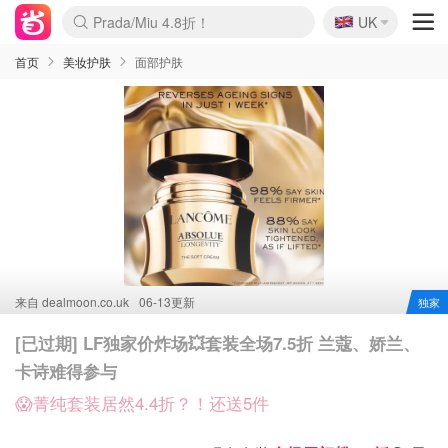
🇬🇧
Prada/Miu 4.8折！
UK
麦卢卡蜂蜜夏促！个位数！
啥？必胜客披萨5折！
首页
美妆护肤
面部护肤
来自
dealmoon.co.uk
06-13更新
独家
[已过期] LF独家价炸场💥套装全场7.5折 兰蔻、娇兰、
卡诗难得参与
😱菁纯套装居然4.4折？！还送5件