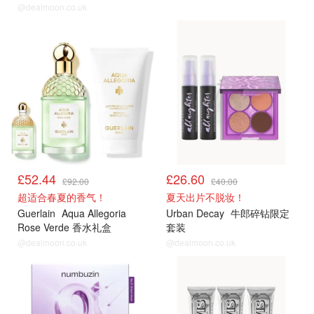
@dealmoon.co.uk
£52.44
£26.60
£92.00
£40.00
超适合春夏的香气！
夏天出片不脱妆！
Guerlain
Aqua Allegoria
Urban Decay
牛郎碎钻限定
Rose Verde 香水礼盒
套装
@dealmoon.co.uk
@dealmoon.co.uk