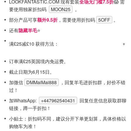
LOOKFANTASTIC.COM 现有套装
全场无门槛7.5折
😱 需
要使用独家折扣码
MOON25
。
部分产品可享
额外9.5折
，需要使用折扣码
5OFF
。
还有
隐藏羊毛
⭐
满£25减£10 获得方法：
订单满£25英国境内免运费。
截止日期为6月15日。
加微信
DMMaiMai888
，回复羊毛进折扣群，好价不错
过！
加WhatsApp:
+447962540431
回复任意信息获取群聊
链接，蹲一手折扣！
小贴士：折扣码不同，建议分开下单更划算，具体价格以
购物车为准！