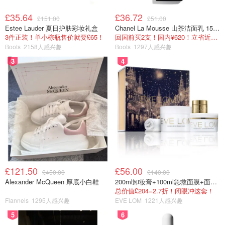
£35.64
£36.72
£151.00
£51.00
Estee Lauder 夏日护肤彩妆礼盒
Chanel La Mousse 山茶洁面乳 150ml
3件正装！单小棕瓶售价就要£65！
回国前买2支！国内¥620！立省近一半！
Boots
2158人感兴趣
Boots
1297人感兴趣
3
4
£121.50
£56.00
£450.00
£140.00
Alexander McQueen 厚底小白鞋
200ml卸妆膏+100ml急救面膜+面霜+洁颜布
总价值£204=2.7折！闭眼冲这套！
Flannels
1295人感兴趣
EVE LOM
1221人感兴趣
5
6