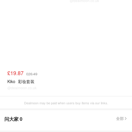
@dealmoon.co.uk
£19.87
£26.49
Kiko
彩妆套装
@dealmoon.co.uk
Dealmoon may be paid when users buy items via our links.
问大家
0
全部