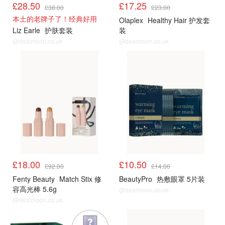
£28.50
£17.25
£38.00
£23.00
本土的老牌子了！经典好用
Olaplex
Healthy Hair 护发套
Liz Earle
护肤套装
装
@dealmoon.co.uk
@dealmoon.co.uk
£18.00
£10.50
£92.00
£14.00
Fenty Beauty
Match Stix 修
BeautyPro
热敷眼罩 5片装
容高光棒 5.6g
@dealmoon.co.uk
@dealmoon.co.uk