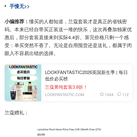
手慢无>>
小编推荐：
懂买的人都知道，兰蔻套装才是真正的省钱密
码。本来已经自带买正装送一堆的快乐，这次再叠加独家优
惠后，部分套装直接来到实际4.4折。算完价格只剩一个感
受：单买突然不香了。无论是自用囤货还是送礼，都属于闭
眼入不容易出错的选择。
LOOKFANTASTIC2026英国新生季 | 每日
低价必买榜
兰蔻菁纯套装3.8折！
1044
112
LOOKFANTASTIC.COM
兰蔻赠礼：