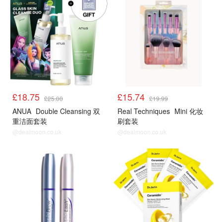
£18.75
£15.74
£25.00
£19.99
ANUA
Double Cleansing 双
Real Techniques
Mini 化妆
重洁面套装
刷套装
@dealmoon.co.uk
@dealmoon.co.uk