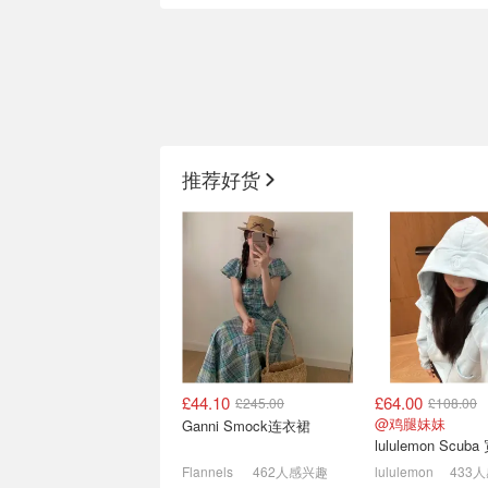
adidas官网 学生独家好价
END 3-5折专场
💣samba德训鞋£80
毛围巾£150、Asi
推荐好货
£53
无门槛8.5折！
Skims连衣裙£38
£44.10
£64.00
£245.00
£108.00
Allsaints这几件外套闭眼
END. 清仓大促 
@鸡腿妹妹
Ganni Smock连衣裙
入‼️经典皮夹克£122
£17 亚瑟士运动鞋
4折起+叠8折
4折起！
Flannels
462人感兴趣
lululemon
433