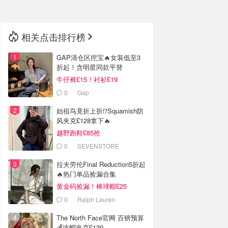
相关点击排行榜
GAP清仓区挖宝🔥女装低至3
折起！含明星同款平替
牛仔裤£15！衬衫£19
0
Gap
始祖鸟竟折上折⁉️Squamish防
风夹克£128拿下🔥
越野跑鞋£85抢
0
SEVENSTORE
拉夫劳伦Final Reduction5折起
🔥热门单品捡漏合集
黄金码捡漏！棒球帽£25
0
Ralph Lauren
The North Face官网 百镑预算
💰连帽夹克£139