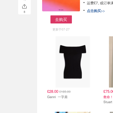
运费£7, 或订单
点击购买>>
8
去购买
去购买
更新于07-27
£28.00
£75.
£185.00
Ganni 一字肩
救命！