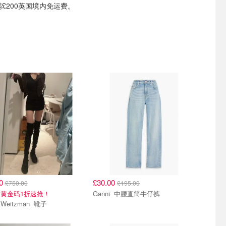
满£200英国境内免运费。
00
£30.00
£750.00
£195.00
黄金码1折速抢！
Ganni 中腰直筒牛仔裤
Stuart Weitzman 靴子