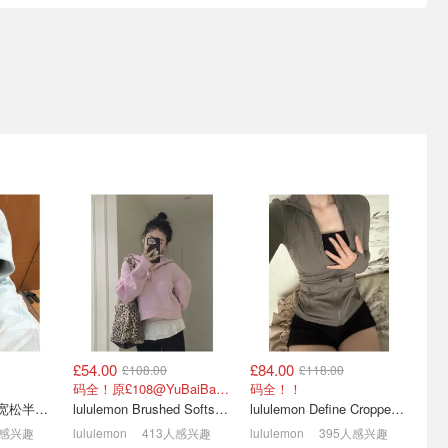
Acne马海
高奢跳楼价😱Miu Miu乐福
2026 英国 Pride Month 彩
cs球鞋
鞋£446 Prada包省¥1W+
虹骄傲月
4.8折！全是专柜款
Pride Parade时间&彩虹单品推荐
£54.00
£84.00
£108.00
£118.00
阿迪T恤
HN夏促狂叠🔥拉夫劳伦衬
Frasers 夏季大促💥
码全！原£108@YuBaiBaiYu
码全！！
£53
衫£68 SKIMS粉裙£26
Salomon网红款£47 小马衬
lululemon Scuba 宽松半拉链卫衣
lululemon Brushed Softstreme 半拉链卫衣
lululemon Define Cropped Jacket Nulu 短款夹克
衫£36
3折起+叠8.5折！
1折起+叠9折！
人感兴趣
lululemon
413人感兴趣
lululemon
395人感兴趣