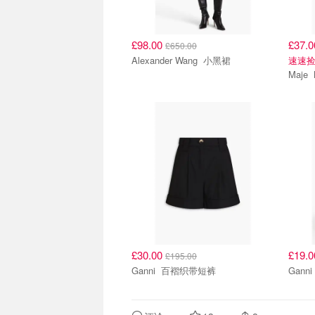
£98.00
£37.
£650.00
Alexander Wang 小黑裙
速速
£30.00
£19.
£195.00
Ganni 百褶织带短裤