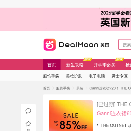
首页
新生攻略
开学季必买
抢
服饰手袋
美妆护肤
电子电脑
男士专区
首页
服饰手袋
男装
Ganni连衣裙£20！ THE 
[已过期]
THE
Ganni连衣裙£
THE OUTNET
13