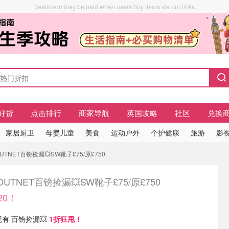
Dealmoon may be paid when users buy items via our links.
好货
点击排行
商家导航
英国攻略
社区
兑换
家居厨卫
母婴儿童
美食
运动户外
个护健康
旅游
影视
OUTNET百镑捡漏💥SW靴子£75/原£750
 OUTNET百镑捡漏💥SW靴子£75/原£750
20！
 现有 百镑捡漏💥
1折狂甩！