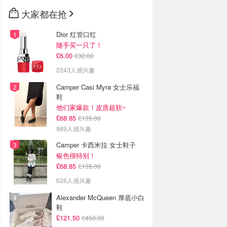
大家都在抢
Dior 红管口红
随手买一只了！
£6.00
£32.00
2243人感兴趣
Camper Casi Myra 女士乐福
鞋
他们家爆款！皮质超软~
£68.85
£135.00
989人感兴趣
Camper 卡西米拉 女士鞋子
银色很特别！
£68.85
£135.00
626人感兴趣
Alexander McQueen 厚底小白
鞋
£121.50
£450.00