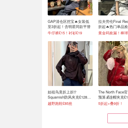
GAP清仓区挖宝🔥女装低
拉夫劳伦Final Red
至3折起！含明星同款平替
折起🔥热门单品
牛仔裤£15！衬衫£19
黄金码捡漏！棒球帽
始祖鸟竟折上折⁉️
The North Fac
Squamish防风夹克£128拿
预算💰连帽夹克£1
下🔥
越野跑鞋£85抢
5折起+叠9折！