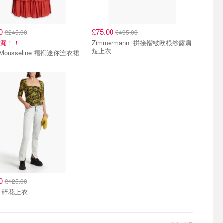
00
£75.00
£245.00
£495.00
捡漏！！
Zimmermann 拼接褶皱欧根纱露肩
短上衣
Maje Mousseline 褶裥迷你连衣裙
00
£125.00
Ganni 碎花上衣