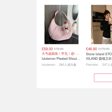
£59.00
£46.80
£78.00
£170.00
Cettire 疯价补货💥Marni刺
SEVENSTORE周
大号超能装！罕见！@- Scarlett
Stone Island ST
绣包£72 麦昆厚底鞋£247
始祖鸟上衣£127 N
lululemon Pleated Shoulder Bag 10L 单肩包
ISLAND 圆领卫衣
4折起+叠9折！
lululemon
280人感兴趣
Flannels
247
Rboutique 八月大促🔥超多
Cettire早秋款3