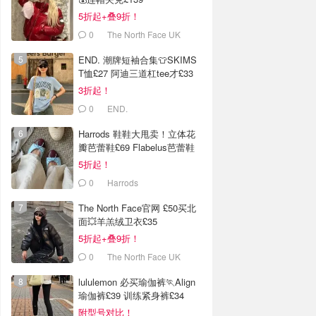
5折起+叠9折！
0
The North Face UK
END. 潮牌短袖合集👕SKIMS
T恤£27 阿迪三道杠tee才£33
3折起！
0
END.
Harrods 鞋鞋大甩卖！立体花
瓣芭蕾鞋£69 Flabelus芭蕾鞋
£89
5折起！
0
Harrods
The North Face官网 £50买北
面💥羊羔绒卫衣£35
5折起+叠9折！
0
The North Face UK
lululemon 必买瑜伽裤🏃Align
瑜伽裤£39 训练紧身裤£34
附型号对比！