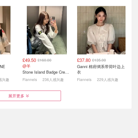
£49.50
£37.80
£160.00
£135.00
末闪促⚡️
英国男装推荐&折扣汇总|石
FARFETCH狂欢升级🎉bbr
@羊
ONE
Ganni 棉府绸系带荷叶边上
B鞋£38
头岛、拉夫劳伦等好价
风衣£794 Max Mara£470
Stone Island Badge Crew 卫衣 青少年款
衣
低至3折！Our Legacy罕见折
潮流男装1折起！
4折起+额外8折
人感兴趣
Flannels
236人感兴趣
Flannels
229人感兴趣
展开更多
折起⚡️蒙口羽
Moncler 购买指南 | 热门款
运动鞋折上折👟miu系