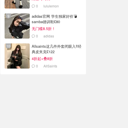
0
lululemon
adidas官网 学生独家好价💣
samba德训鞋£80
无门槛8.5折！
0
adidas
Allsaints这几件外套闭眼入‼️经
典皮夹克£122
4折起+叠8折
0
AllSaints