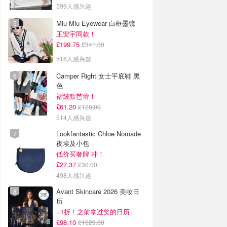
599人感兴趣
Miu Miu Eyewear 白框墨镜
王安宇同款！
£199.75
£341.00
516人感兴趣
Camper Right 女士平底鞋 黑
色
褶皱款芭蕾！
£61.20
£120.00
514人感兴趣
Lookfantastic Chloe Nomade
夜埃及小包
低价买奢牌 冲！
£27.37
£30.00
498人感兴趣
Avant Skincare 2026 美妆日
历
=1折！之前拿过奖的日历
£98.10
£1029.00