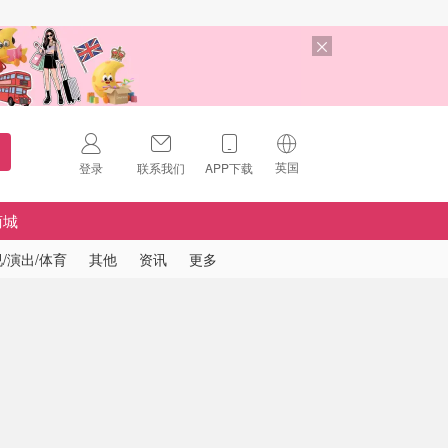
英国
登录
联系我们
APP下载
🇺🇸
美国
商城
🇨🇳
中国
/演出/体育
其他
资讯
更多
🇨🇦
加拿大
扫码下载 App
🇬🇧
英国
Download on the
App Store
🇩🇪
德国
Download the
Android App
🇫🇷
法国