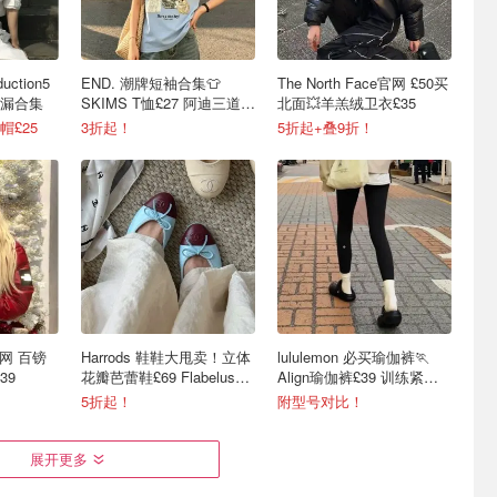
uction5
END. 潮牌短袖合集👕
The North Face官网 £50买
捡漏合集
SKIMS T恤£27 阿迪三道杠
北面💥羊羔绒卫衣£35
tee才£33
£25
3折起！
5折起+叠9折！
e官网 百镑
Harrods 鞋鞋大甩卖！立体
lululemon 必买瑜伽裤🏃
39
花瓣芭蕾鞋£69 Flabelus芭
Align瑜伽裤£39 训练紧身
蕾鞋£89
裤£34
5折起！
附型号对比！
展开更多