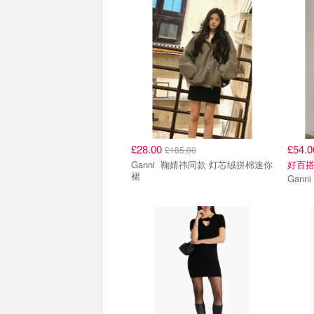
£28.00
£54.
£185.00
Ganni 鞠婧祎同款 灯芯绒拼棉迷你
好百
裙