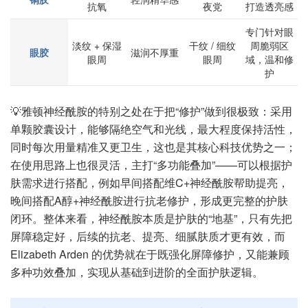
抗氧
夜党
打造透亮感
专门针对眼
淡纹 + 保湿
干纹 / 细纹
周脆弱区
眼胶
滋润不厚重
眼周
眼周
域，温和修
护
💡雅顿神经酰胺的特别之处在于把“修护”做到很极致：采用
单颗胶囊设计，能够隔绝空气和光线，最大程度保持活性，
同时每次用量精准又更卫生，这也是其核心科技优势之一；
在使用思路上也很灵活，主打“多功能叠加”——可以根据护
肤需求进行搭配，例如早间搭配维C+神经酰胺帮助提亮，
晚间搭配A醇+神经酰胺进行抗老修护，形成更完整的护肤
闭环。整体来看，神经酰胺本质是护肤的“地基”，只有先把
屏障稳定好，后续的抗老、提亮、细腻肤质才更有效，而
Elizabeth Arden 的优势就在于既强化屏障修护，又能兼顾
多种功效叠加，实现从基础到进阶的全面护肤逻辑。