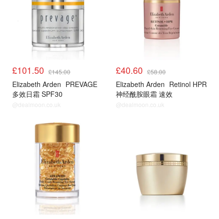
£101.50
£40.60
£145.00
£58.00
Elizabeth Arden
PREVAGE
Elizabeth Arden
Retinol HPR
多效日霜 SPF30
神经酰胺眼霜 速效
@dealmoon.co.uk
@dealmoon.co.uk