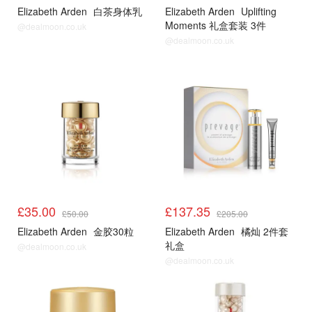
Elizabeth Arden
白茶身体乳
Elizabeth Arden
Uplifting
Moments 礼盒套装 3件
@dealmoon.co.uk
@dealmoon.co.uk
£35.00
£137.35
£50.00
£205.00
Elizabeth Arden
金胶30粒
Elizabeth Arden
橘灿 2件套
礼盒
@dealmoon.co.uk
@dealmoon.co.uk