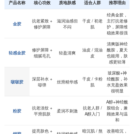
产品名称
核心功效
质地肤感
适合人群
推荐理由
经典金胶，
抗老紧致 +
滋润油感但
干皮 / 初老
主打抗老修
金胶
修护屏障
不闷
肌
护，屏障维
稳效果很强
清爽版神经
修护屏障 +
油皮 / 混油
酰胺，夏天
轻感金胶
轻盈清爽
细腻毛孔
皮
也能用，肤
感更轻薄
玻尿酸+神
深层补水 +
干皮 / 卡粉
经酰胺，补
啵啵胶
丝滑精华感
嘭弹
肌
水充盈效果
很明显
A醇+神经酰
抗老淡纹 +
抗老人群 /
胺组合，兼
粉胶
柔润不刺激
平滑肌肤
A醇入门
顾效果与温
和
提亮肤色 +
暗沉肌 / 熬
改善暗沉，
铜胶
轻润精华感