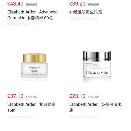
£43.40
£39.20
£62.00
£56.00
Elizabeth Arden
Advanced
神经酰胺再生眼霜
Ceramide 眼部精华 60粒
@dealmoon.co.uk
@dealmoon.co.uk
£37.10
£23.10
£53.00
£33.00
Elizabeth Arden
紧致眼霜
Elizabeth Arden
焕颜保湿眼
15ml
霜
@dealmoon.co.uk
@dealmoon.co.uk