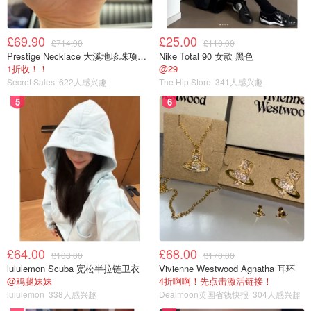
£69.90
£25.00
£714.90
£110.00
Prestige Necklace 大溪地珍珠项链 10-11mm
Nike Total 90 女款 黑色
1折收！！
@29
Secret Sales
622人感兴趣
The Hip Store
341人感兴趣
5
6
£64.00
£68.00
£108.00
£170.00
lululemon Scuba 宽松半拉链卫衣
Vivienne Westwood Agnatha 耳环
@鸡腿妹妹
4折啊啊！先点击激活链接！
lululemon
338人感兴趣
Dealmoon英国省钱快报
304人感兴趣