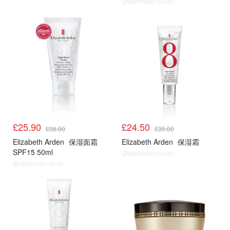
@dealmoon.co.uk
£25.90
£24.50
£38.00
£35.00
Elizabeth Arden
保湿面霜
Elizabeth Arden
保湿霜
SPF15 50ml
@dealmoon.co.uk
@dealmoon.co.uk