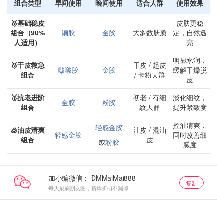
组合类型
早间使用
晚间使用
适合人群
使用效果
🥇基础稳皮
皮肤更稳
组合（90%
铜胶
金胶
大多数肤质
定，自然透
人适用）
亮
明显水润，
🥈干皮救急
干皮 / 起皮
啵啵胶
金胶
缓解干燥脱
组合
/ 卡粉人群
皮
🥉抗老进阶
初老 / 有细
淡化细纹，
金胶
粉胶
组合
纹人群
提升紧致度
控油清爽，
轻感金胶
🧊油皮清爽
油皮 / 混油
轻感金胶
同时改善细
组合
皮
或
粉胶
腻度
加小编微信：
复制
每天刷刷朋友圈，精华折扣不漏掉