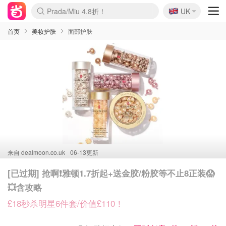
Prada/Miu 4.8折！
🇬🇧
UK
啥？必胜客披萨5折！
麦卢卡蜂蜜夏促！个位数！
首页
美妆护肤
面部护肤
来自
dealmoon.co.uk
06-13更新
[已过期] 抢啊❗️雅顿1.7折起+送金胶/粉胶等不止8正装😱
💥含攻略
£18秒杀明星6件套/价值£110！