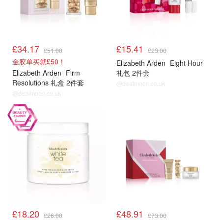
£34.17
£15.41
£51.00
£23.00
金胶单买就£50！
Elizabeth Arden
Eight Hour
Elizabeth Arden
Firm
礼包 2件套
Resolutions 礼盒 2件套
@dealmoon.co.uk
@dealmoon.co.uk
£18.20
£48.91
£26.00
£73.00