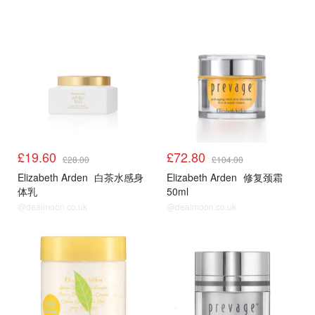
£19.60
£72.80
£28.00
£104.00
Elizabeth Arden
白茶水感身
Elizabeth Arden
修复颈霜
体乳
50ml
@dealmoon.co.uk
@dealmoon.co.uk