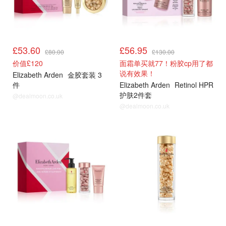
£53.60
£56.95
£80.00
£130.00
价值£120
面霜单买就77！粉胶cp用了都
说有效果！
Elizabeth Arden
金胶套装 3
件
Elizabeth Arden
Retinol HPR
护肤2件套
@dealmoon.co.uk
@dealmoon.co.uk