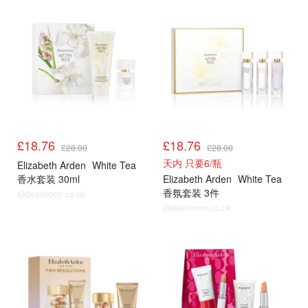
£18.76
£18.76
£28.00
£28.00
天内 只要6/瓶
Elizabeth Arden
White Tea
香水套装 30ml
Elizabeth Arden
White Tea
香氛套装 3件
@dealmoon.co.uk
@dealmoon.co.uk