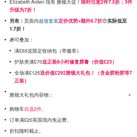
Elizabeth Arden 现有 雅顿大促！
限时任意2件
7.5折；3件
升级为7折！
另有：
页面内
超值套装
定价优势+额外6.7折
😍
实际低至
1.7折！
🎁可叠加：
满£65送限定收纳包（带徽章）
护肤类满£70
送正装8小时修复唇膏（价值£23）
全场满£125
送价值£292雅顿大礼包！（含金胶粉胶等7
正装）
雅顿大礼包内容物：
购物车
自选2件。
订单满£20英国境内免运费。
折扣随时截止。