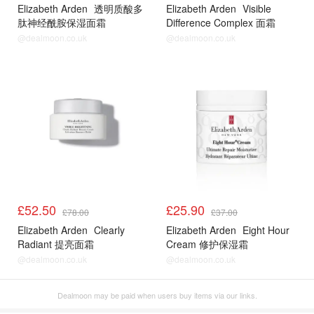
Elizabeth Arden
透明质酸多
Elizabeth Arden
Visible
肽神经酰胺保湿面霜
Difference Complex 面霜
@dealmoon.co.uk
@dealmoon.co.uk
£52.50
£25.90
£78.00
£37.00
Elizabeth Arden
Clearly
Elizabeth Arden
Eight Hour
Radiant 提亮面霜
Cream 修护保湿霜
@dealmoon.co.uk
@dealmoon.co.uk
Dealmoon may be paid when users buy items via our links.