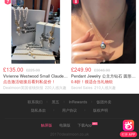
7
8
£135.00
£249.90
£225.00
£3046.90
Vivienne Westwood Small Claude 珍珠项链
Pendant Jewelry 公主方钻石 圆形大溪地珍珠吊坠 11-12mm
点击激活链接后看到私促价！
0.8折！很适合当礼物欸
Dealmoon英国省钱快报
220人感兴趣
Secret Sales
210人感兴趣
联系我们
黑五
InRewards
饭团外卖
隐私条款
用户协议
版权声明
触屏版
电脑版
下载App
2017©dealmoon.co.uk
打开 APP