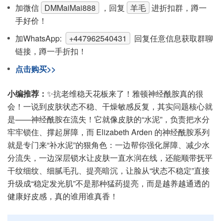
加微信
DMMaiMai888
，回复
羊毛
进折扣群，蹲一
手好价！
加WhatsApp:
+447962540431
回复任意信息获取群聊
链接，蹲一手折扣！
点击购买>>
小编推荐：
✨抗老维稳天花板来了！雅顿神经酰胺真的很
会！一说到皮肤状态不稳、干燥敏感反复，其实问题核心就
是——神经酰胺在流失！它就像皮肤的“水泥”，负责把水分
牢牢锁住、撑起屏障，而 Elizabeth Arden 的神经酰胺系列
就是专门来“补水泥”的狠角色：一边帮你强化屏障、减少水
分流失，一边深层锁水让皮肤一直水润在线，还能顺带抚平
干纹细纹、细腻毛孔、提亮暗沉，让脸从“状态不稳定”直接
升级成“稳定发光肌”不是那种猛药提亮，而是越养越通透的
健康好皮感，真的谁用谁真香！