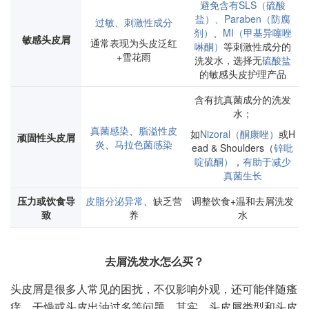
避免含有SLS（硫酸
盐）、Paraben（防腐
过敏、刺激性成分
剂）
、
MI（甲基异噻唑
敏感头皮屑
通常表现为头皮泛红
啉酮）
等刺激性成分的
+雪花雨
洗发水，选择无
硫酸盐
的敏感头皮护理产品
含有抗真菌成分的洗发
水；
真菌感染
、
脂溢性皮
如
Nizoral（酮康唑）
或H
顽固性头皮屑
炎
、
马拉色菌感染
ead & Shoulders（
锌吡
啶硫酮）
，
有助于减少
真菌生长
压力或饮食导
皮脂分泌异常
、缺乏营
调整饮食+温和去屑洗发
致
养
水
去屑洗发水怎么买？
头皮屑是很多人常见的困扰，不仅影响外观，还可能伴随瘙
痒、干燥或头皮出油过多等问题。其实，头皮屑类型和头皮