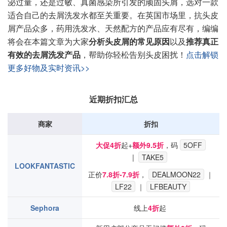
泌过量，还是过敏、真菌感染所引发的顽固头屑，选对一款
适合自己的去屑洗发水都至关重要。在英国市场里，抗头皮
屑产品众多，药用洗发水、天然配方的产品应有尽有，编编
将会在本篇文章为大家
分析头皮屑的常见原因
以及
推荐真正
有效的去屑洗发产品
，帮助你轻松告别头皮困扰！
点击解锁
更多好物及实时资讯>>
近期折扣汇总
商家
折扣
大促
4折
起+
额外9.5折
，码
5OFF
|
TAKE5
LOOKFANTASTIC
正价
7.8折-7.9折
，
DEALMOON22
｜
LF22
｜
LFBEAUTY
Sephora
线上
4折
起