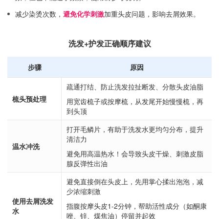
减少染烫次数，
避免化学刺激
加重头皮问题，影响去屑效果。
洗发+护发正确顺序建议
步骤
原因
疏通打结、防止洗发拉扯断发、分散头皮油脂
梳头预处理
用宽齿梳子或按摩梳，从发尾开始慢慢梳，再
到头顶
打开毛鳞片，有助于洗发水更均匀分布，提升
清洁力
温水冲洗
避免用高温热水！会导致头皮干燥、刺激皮脂
腺反弹性出油
避免直接倒在头皮上，先用掌心揉出泡泡，减
少浓缩刺激
使用去屑洗发
指腹按摩头皮1-2分钟，帮助活性成分（如酮康
水
唑、锌、煤焦油）停留并起效