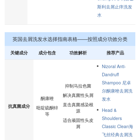
斯利去屑止痒洗发
水
英国去屑洗发水选择指南表格——按照成分功效分类
关键成分
成分包含
功效解析
推荐产品
Nizoral Anti-
Dandruff
Shampoo 尼卓
抑制马拉色菌
尔酮康唑去屑洗
解决真菌性头屑
酮康唑
发水
直击真菌感染根
抗真菌成分
吡啶硫酮锌
Head &
源
等
Shoulders
适合顽固性头皮
屑
Classic Clean海
飞丝经典去屑洗