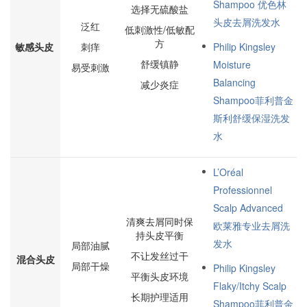
Shampoo 优色林
选择无硫酸盐
头皮去屑洗发水
泛红
低刺激性/低敏配
方
敏感头皮
刺痒
Philip Kingsley
舒缓镇静
Moisture
易受刺激
Balancing
减少炎症
Shampoo菲利普金
斯利舒缓保湿洗发
水
L’Oréal
Professionnel
Scalp Advanced
清爽去屑同时保
欧莱雅专业去屑洗
持头皮平衡
发水
局部油腻
不让发丝过干
混合头皮
局部干燥
Philip Kingsley
平衡头皮环境
Flaky/Itchy Scalp
长期护理适用
Shampoo菲利普金