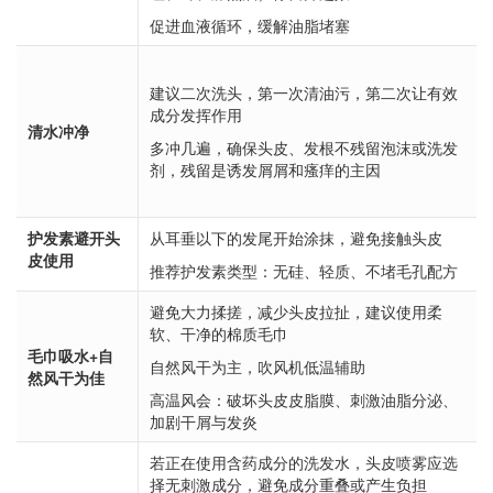
促进血液循环，缓解油脂堵塞
建议二次洗头，第一次清油污，第二次让有效
成分发挥作用
清水冲净
多冲几遍，确保头皮、发根不残留泡沫或洗发
剂，残留是诱发屑屑和瘙痒的主因
护发素避开头
从耳垂以下的发尾开始涂抹，避免接触头皮
皮使用
推荐护发素类型：无硅、轻质、不堵毛孔配方
避免大力揉搓，减少头皮拉扯，建议使用柔
软、干净的棉质毛巾
毛巾吸水+自
自然风干为主，吹风机低温辅助
然风干为佳
高温风会：破坏头皮皮脂膜、刺激油脂分泌、
加剧干屑与发炎
若正在使用含药成分的洗发水，头皮喷雾应选
择无刺激成分，避免成分重叠或产生负担