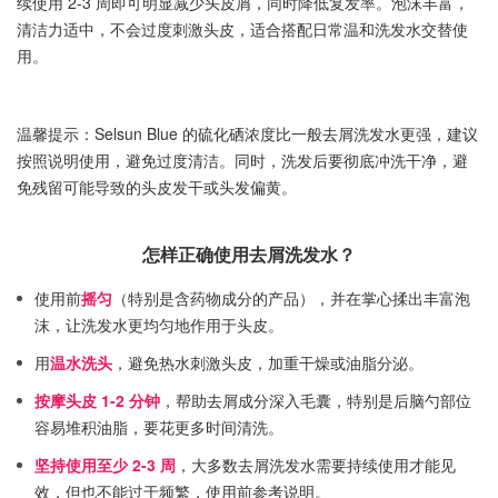
续使用 2-3 周即可明显减少头皮屑，同时降低复发率。泡沫丰富，
清洁力适中，不会过度刺激头皮，适合搭配日常温和洗发水交替使
用。
温馨提示：Selsun Blue 的硫化硒浓度比一般去屑洗发水更强，建议
按照说明使用，避免过度清洁。同时，洗发后要彻底冲洗干净，避
免残留可能导致的头皮发干或头发偏黄。
怎样正确使用去屑洗发水？
使用前
摇匀
（特别是含药物成分的产品），并在掌心揉出丰富泡
沫，让洗发水更均匀地作用于头皮。
用
温水洗头
，避免热水刺激头皮，加重干燥或油脂分泌。
按摩头皮 1-2 分钟
，帮助去屑成分深入毛囊，特别是后脑勺部位
容易堆积油脂，要花更多时间清洗。
坚持使用至少 2-3 周
，大多数去屑洗发水需要持续使用才能见
效，但也不能过于频繁，使用前参考说明。