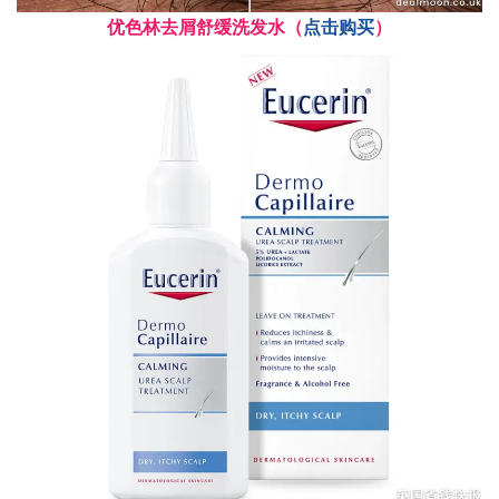
优色林去屑舒缓洗发水（
点击购买
）