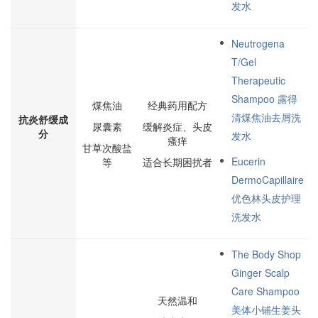
发水
Neutrogena
T/Gel
Therapeutic
Shampoo 露得
煤焦油
经典药用配方
清煤焦油去屑洗
抗炎舒缓成
尿囊素
缓解炎症、头皮
分
发水
瘙痒
甘草次酸盐
Eucerin
等
适合长期困扰者
DermoCapillaire
优色林头皮护理
洗发水
The Body Shop
Ginger Scalp
Care Shampoo
天然温和
美体小铺生姜头