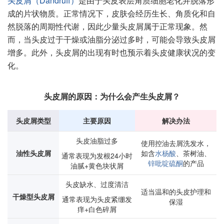
头皮屑（Dandruff）
是由于头皮表层角质细胞老化并脱落形
成的片状物质。正常情况下，皮肤会经历生长、角质化和自
然脱落的周期性代谢，因此少量头皮屑属于正常现象。然
而，当头皮过于干燥或油脂分泌过多时，可能会导致头皮屑
增多。此外，头皮屑的出现有时也预示着头皮健康状况的变
化。
头皮屑的原因：为什么会产生头皮屑？
头皮屑类型
主要原因
解决办法
头皮油脂过多
使用控油去屑洗发水，
油性头皮屑
如含
水杨酸
、茶树油、
通常表现为发根24小时
锌吡啶硫酮
的产品
油腻+黄色块状屑
头皮缺水、过度清洁
适当温和的头皮护理和
干燥型头皮屑
通常表现为头皮紧绷发
保湿
痒+白色碎屑