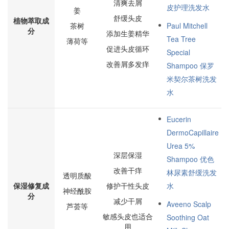
清爽去屑
皮护理洗发水
姜
舒缓头皮
植物萃取成
茶树
Paul Mitchell
分
添加生姜精华
Tea Tree
薄荷等
促进头皮循环
Special
改善屑多发痒
Shampoo 保罗
米契尔茶树洗发
水
Eucerin
DermoCapillaire
Urea 5%
深层保湿
Shampoo 优色
改善干痒
林尿素舒缓洗发
透明质酸
保湿修复成
修护干性头皮
水
神经酰胺
分
减少干屑
Aveeno Scalp
芦荟等
敏感头皮也适合
Soothing Oat
用