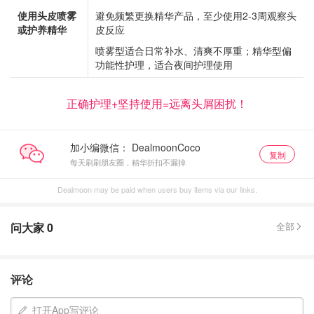
使用头皮喷雾
避免频繁更换精华产品，至少使用2-3周观察头
或护养精华
皮反应
喷雾型适合日常补水、清爽不厚重；精华型偏
功能性护理，适合夜间护理使用
正确护理+坚持使用=远离头屑困扰！
加小编微信：
复制
每天刷刷朋友圈，精华折扣不漏掉
Dealmoon may be paid when users buy items via our links.
问大家
0
全部
评论
打开App写评论