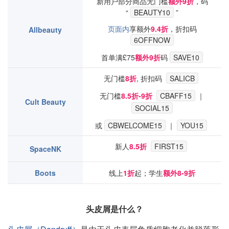
新用户部分商品无门槛
额外9折
，码
“
BEAUTY10
”
页面内
享额外
9.4折
，折扣码
Allbeauty
6OFFNOW
首单满£75
额外9折
码
SAVE10
无门槛
8折
, 折扣码
SALICB
无门槛
8.5折-9折
CBAFF15
｜
Cult Beauty
SOCIAL15
或
CBWELCOME15
｜
YOU15
新人
8.5折
FIRST15
SpaceNK
Boots
线上
1折
起；学生
额外8-9折
头皮屑是什么？