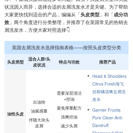
状况因人而异，选择合适的去屑洗发水才是关键。为了帮助
大家更快找到适合的产品，编编从「
头皮类型
」和「
成分功
效
」两个角度进行分类整理，并推荐了在英国常见的热销去
屑洗发水，方便大家对照选择👇
英国去屑洗发水选择指南表格——按照头皮类型分类
适合人群/头
头皮类型
特点与功效
推荐产品
皮状况
Head & Shoulders
Citrus Fresh海飞
丝柑橘清爽去屑洗
需要深层清洁
+控油
发水
出油快
避免厚重配方
Garnier Fructis
油腻感重
油性头皮
清爽控油
Pure Clean Anti-
伴随大块头
Dandruff
皮屑
减少头屑