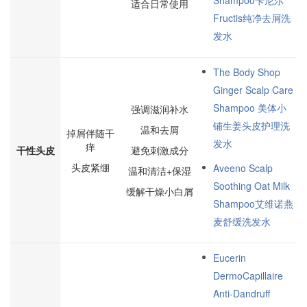
Shampoo卡尼尔
适合日常使用
Fructis纯净去屑洗
发水
The Body Shop
Ginger Scalp Care
Shampoo 美体小
强调滋润补水
铺生姜头皮护理洗
温和去屑
掉屑伴随干
发水
痒
干性头皮
避免刺激成分
头皮紧绷
Aveeno Scalp
温和清洁+保湿
Soothing Oat Milk
缓解干燥小白屑
Shampoo艾维诺燕
麦舒缓洗发水
Eucerin
DermoCapillaire
Anti-Dandruff