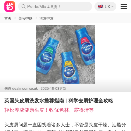
🇬🇧
Prada/Miu 4.8折！
UK
麦卢卡蜂蜜夏促！个位数！
啥？必胜客披萨5折！
首页
美妆护肤
洗发护发
来自
dealmoon.co.uk
2025-10-03更新
英国头皮屑洗发水推荐指南 | 科学去屑护理全攻略
轻松养成健康头皮！收优色林、露得清等
头皮屑问题一直困扰着诸多人士，不管是头皮干燥、油脂分