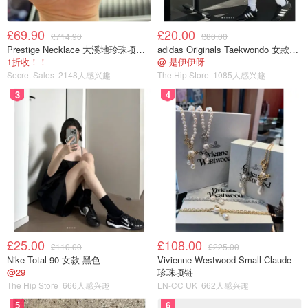
£69.90
£20.00
£714.90
£80.00
Prestige Necklace 大溪地珍珠项链 10-11mm
adidas Originals Taekwondo 女款黑色运动鞋
1折收！！
@ 是伊伊呀
Secret Sales
2148人感兴趣
The Hip Store
1085人感兴趣
3
4
£25.00
£108.00
£110.00
£225.00
Nike Total 90 女款 黑色
Vivienne Westwood Small Claude
@29
珍珠项链
The Hip Store
666人感兴趣
LN-CC UK
662人感兴趣
5
6