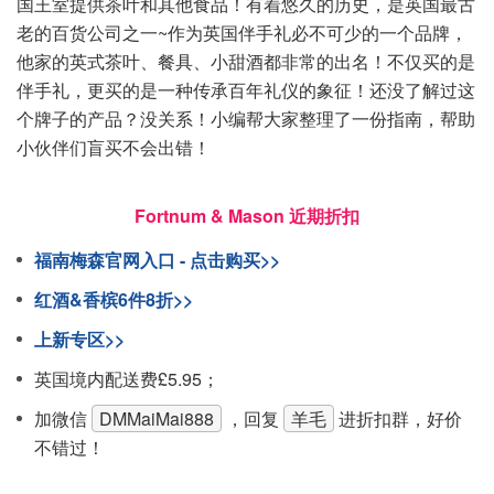
国王室提供茶叶和其他食品！有着悠久的历史，是英国最古
老的百货公司之一~作为英国伴手礼必不可少的一个品牌，
他家的英式茶叶、餐具、小甜酒都非常的出名！不仅买的是
伴手礼，更买的是一种传承百年礼仪的象征！还没了解过这
个牌子的产品？没关系！小编帮大家整理了一份指南，帮助
小伙伴们盲买不会出错！
Fortnum & Mason 近期折扣
福南梅森官网入口 - 点击购买>>
红酒&香槟6件8折>>
上新专区>>
英国境内配送费£5.95；
加微信
DMMaiMai888
，回复
羊毛
进折扣群，好价
不错过！