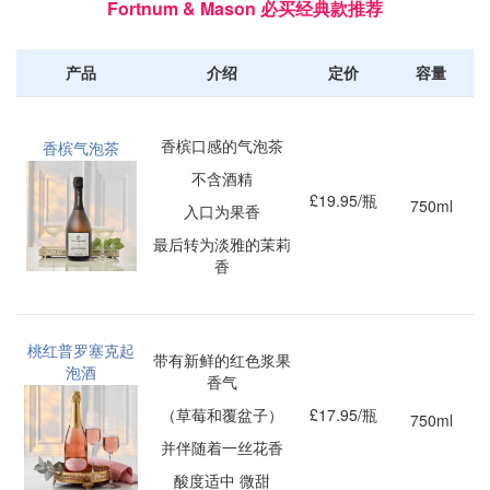
Fortnum & Mason 必买经典款推荐
产品
介绍
定价
容量
香槟口感的气泡茶
香槟气泡茶
不含酒精
£19.95/瓶
750ml
入口为果香
最后转为淡雅的茉莉
香
桃红普罗塞克起
带有新鲜的红色浆果
泡酒
香气
（草莓和覆盆子）
£17.95/瓶
750ml
并伴随着一丝花香
酸度适中 微甜