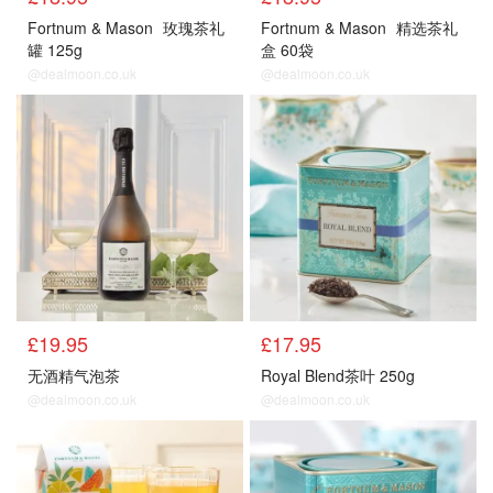
Fortnum & Mason
玫瑰茶礼
Fortnum & Mason
精选茶礼
罐 125g
盒 60袋
@dealmoon.co.uk
@dealmoon.co.uk
£19.95
£17.95
无酒精气泡茶
Royal Blend茶叶 250g
@dealmoon.co.uk
@dealmoon.co.uk