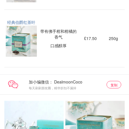
经典伯爵红茶叶
带有佛手柑和柑橘的
香气
£17.50
250g
口感醇厚
加小编微信：
复制
每天刷刷朋友圈，精华折扣不漏掉