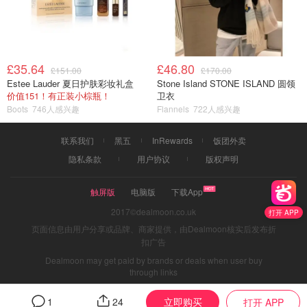
£35.64
£46.80
£151.00
£170.00
Estee Lauder 夏日护肤彩妆礼盒
Stone Island STONE ISLAND 圆领
价值151！有正装小棕瓶！
卫衣
Boots
746人感兴趣
Flannels
722人感兴趣
联系我们
黑五
InRewards
饭团外卖
隐私条款
用户协议
版权声明
触屏版
电脑版
下载App
2017©dealmoon.co.uk
打开 APP
页面信息由用户分享或品牌、商家提供，由Dealmoon核实后发布折
扣广告
Dealmoon may get paid by brands or deals when user buy
through links
立即购买
1
24
打开 APP