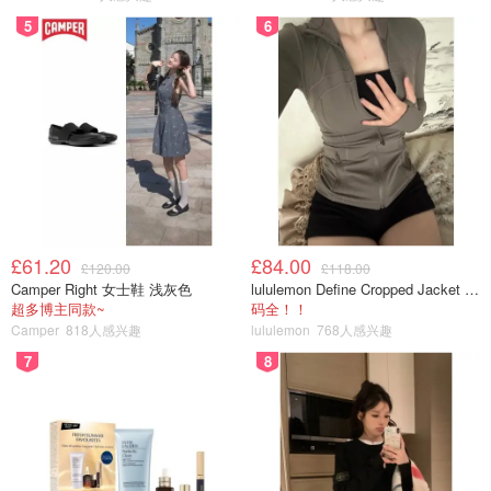
5
6
£61.20
£84.00
£120.00
£118.00
Camper Right 女士鞋 浅灰色
lululemon Define Cropped Jacket Nulu 短款夹克
超多博主同款~
码全！！
Camper
818人感兴趣
lululemon
768人感兴趣
7
8