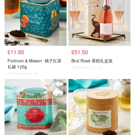
£11.95
£51.50
Fortnum & Mason
桃子红茶
Brut Rosé 香槟礼盒装
礼罐 125g
@dealmoon.co.uk
@dealmoon.co.uk