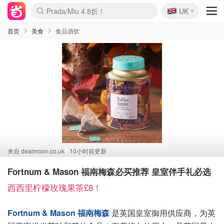
🇬🇧
Prada/Miu 4.8折！
UK
麦卢卡蜂蜜夏促！个位数！
啥？必胜客披萨5折！
首页
美食
食品酒饮
来自
dealmoon.co.uk
10小时前更新
Fortnum & Mason 福南梅森必买推荐 皇室伴手礼必选
西西里柠檬玫瑰果茶£8！
Fortnum & Mason 福南梅森
是英国皇室御用供应商，为英