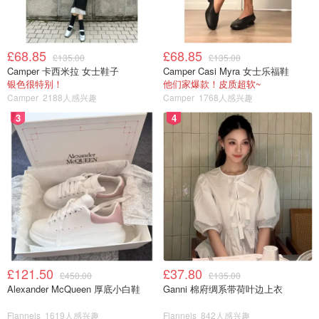
£68.85
£68.85
£135.00
£135.00
Camper 卡西米拉 女士鞋子
Camper Casi Myra 女士乐福鞋
银色很特别！
他们家爆款！皮质超软~
Camper
2188人感兴趣
Camper
1768人感兴趣
3
4
£121.50
£37.80
£450.00
£135.00
Alexander McQueen 厚底小白鞋
Ganni 棉府绸系带荷叶边上衣
Flannels
1619人感兴趣
Flannels
842人感兴趣