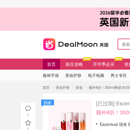
首页
新生攻略
开学季必买
抢
服饰手袋
美妆护肤
电子电脑
男士专区
首页
美妆护肤
彩妆
额外8折！300ml蜂姿水£55
[已过期]
Esc
独家
额外8折！300
1
Escentual 现有 
7