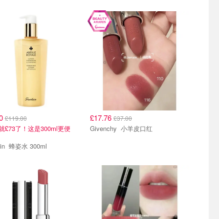
20
£17.76
£119.00
£37.00
l就£73了！这是300ml更便
Givenchy 小羊皮口红
Guerlain 蜂姿水 300ml