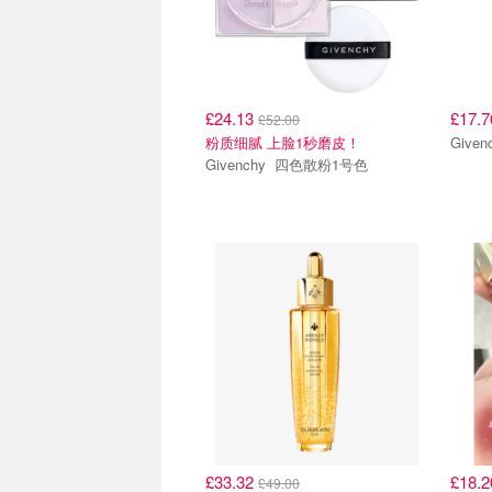
£24.13
£17.
£52.00
粉质细腻 上脸1秒磨皮！
Givenchy 四色散粉1号色
£33.32
£18.
£49.00