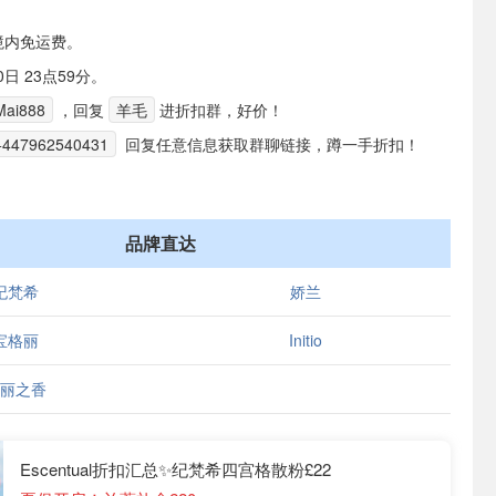
境内免运费。
日 23点59分。
ai888
，回复
羊毛
进折扣群，好价！
+447962540431
回复任意信息获取群聊链接，蹲一手折扣！
品牌直达
纪梵希
娇兰
宝格丽
Initio
丽之香
Escentual折扣汇总✨纪梵希四宫格散粉£22