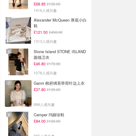
£68.85
£135.00
1416人感兴趣
Alexander McQueen 厚底小白
鞋
£121.50
£450.00
1313人感兴趣
Stone Island STONE ISLAND
圆领卫衣
£46.80
£170.00
1078人感兴趣
Ganni 棉府绸系带荷叶边上衣
£37.80
£135.00
996人感兴趣
Camper 玛丽珍鞋
£84.00
£120.00
895人感兴趣