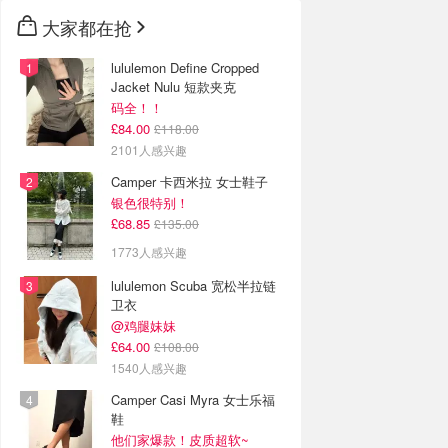
大家都在抢
lululemon Define Cropped
Jacket Nulu 短款夹克
码全！！
£84.00
£118.00
2101人感兴趣
Camper 卡西米拉 女士鞋子
银色很特别！
£68.85
£135.00
1773人感兴趣
lululemon Scuba 宽松半拉链
卫衣
@鸡腿妹妹
£64.00
£108.00
1540人感兴趣
Camper Casi Myra 女士乐福
鞋
他们家爆款！皮质超软~