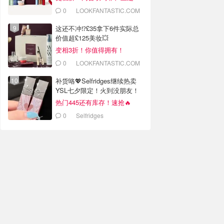
0
LOOKFANTASTIC.COM
这还不冲⁉️£35拿下6件实际总
价值超£125美妆💥
变相3折！你值得拥有！
0
LOOKFANTASTIC.COM
补货咯💖Selfridges继续热卖
YSL七夕限定！火到没朋友！
热门445还有库存！速抢🔥
0
Selfridges