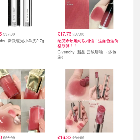
76
£17.76
£37.00
£37.00
Givenchy 新款缎光小羊皮2.7g
纪梵希质地可以相信！这颜色这价
格划算！！
Givenchy 新品 云绒唇釉 （多色
选）
20
£16.32
£35.00
£34.00