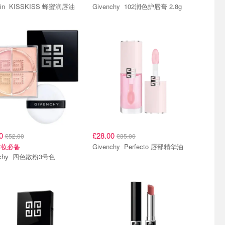
Guerlain KISSKISS 蜂蜜润唇油
Givenchy 102润色护唇膏 2.8g
20
£28.00
£52.00
£35.00
裸妆必备
Givenchy Perfecto 唇部精华油
Givenchy 四色散粉3号色