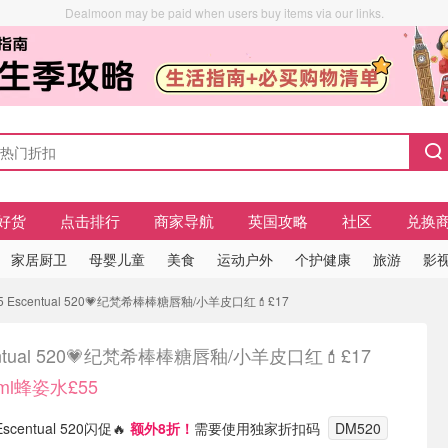
Dealmoon may be paid when users buy items via our links.
好货
点击排行
商家导航
英国攻略
社区
兑换
家居厨卫
母婴儿童
美食
运动户外
个护健康
旅游
影视
 Escentual 520💗纪梵希棒棒糖唇釉/小羊皮口红💄£17
entual 520💗纪梵希棒棒糖唇釉/小羊皮口红💄£17
ml蜂姿水£55
Escentual 520闪促🔥
额外8折！
需要使用独家折扣码
DM520