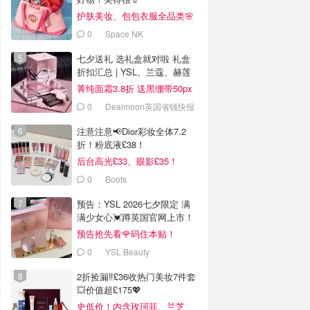
护肤美妆、包包衣服全品类🌸
0
Space NK
七夕送礼 选礼盒就对啦 礼盒
折扣汇总 | YSL、兰蔻、赫莲
娜
菁纯面霜3.8折 送黑绷带50px
等40ml
0
Dealmoon英国省钱快报
注意注意📢Dior彩妆全体7.2
折！粉底液£38！
后台高光£33、眼影£35！
0
Boots
预告：YSL 2026七夕限定 满
满少女心💓蹲英国官网上市！
预告抢先看🌹码住本贴！
0
YSL Beauty
2折捡漏‼️£36收热门美妆7件套
💥价值超£175💖
史低价！内含玫珂菲、兰芝