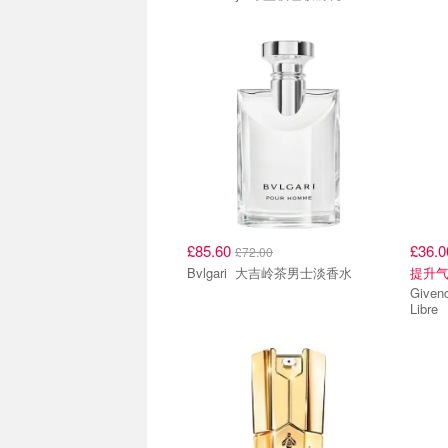
£85.60
£36.
£72.00
Bvlgari 大吉岭茶男士淡香水
提升
Givenchy 粉色妆
Libre