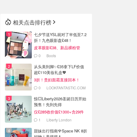
相关点击排行榜
七夕节送YSL就对了🌸低至7.2
折！九色眼影盘£48！
皮革眼影£38、新品裸粉管
£27！
0
Boots
从头美到脚✨£35拿下LF价值
超£110美妆礼盒💖
3折！贵妇面霜直接回本！
0
LOOKFANTASTIC.COM
惊💥Liberty2026圣诞日历开始
预售！先到先得
仅£285收价值£1300+含29件
1
Liberty London
甜妹出行指南🌹Space NK 8折
好物！美得很💄