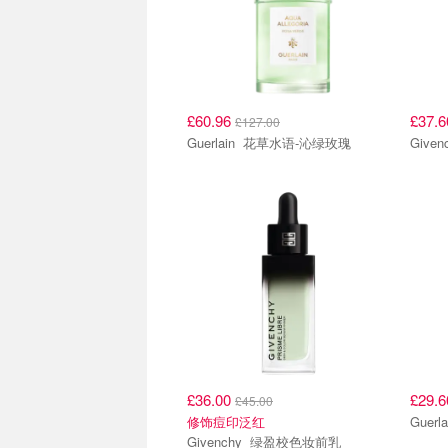
£60.96
£37.
£127.00
Guerlain 花草水语-沁绿玫瑰
£36.00
£29.
£45.00
修饰痘印泛红
Givenchy 绿盈校色妆前乳