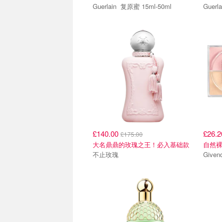
Guerlain 复原蜜 15ml-50ml
£140.00
£26.
£175.00
大名鼎鼎的玫瑰之王！必入基础款
自然
不止玫瑰