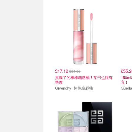
£17.12
£55.
£34.00
卖爆了的棒棒糖唇釉！某书也很有
150m
热度
宜！
Givenchy 棒棒糖唇釉