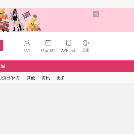
英国
登录
联系我们
APP下载
🇺🇸
美国
商城
🇨🇳
中国
/演出/体育
其他
资讯
更多
🇨🇦
加拿大
扫码下载 App
🇬🇧
英国
Download on the
App Store
🇩🇪
德国
Download the
Android App
🇫🇷
法国