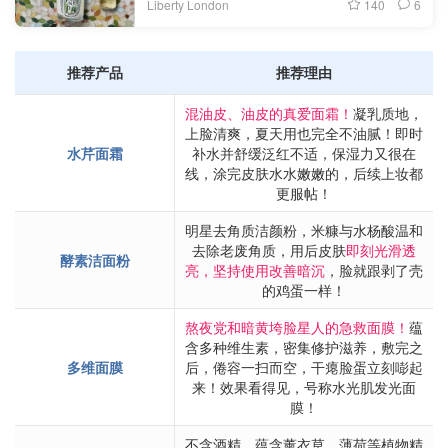
140
6
Liberty London
推荐产品
推荐理由
混油皮、油皮的真爱面霜！
凝乳质地，
上脸清爽，夏天用也完全不油腻！即时
水芹面霜
补水并舒缓泛红不适，保湿力又很在
线，涂完皮肤水水嫩嫩的，后续上妆都
更服帖！
明星去角质洁颜粉，米糠与水杨酸温和
去除老废角质，用后皮肤
即刻光滑透
酵素洁面粉
亮，坚持使用改善暗沉
，脸就跟剥了壳
的鸡蛋一样！
熬夜党和暗黄垮脸星人的急救面膜！
蕴
含多种维生素，密集修护滋养，敷完之
多维面膜
后，倦容一扫而空，干瘪脸蛋立刻嘭起
来！效果看得见，号称水光肌发光面
膜！
不含酒精，蕴含薰衣草、薄荷等植物精