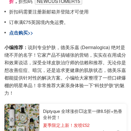
折
，
折扣码
NEWCUSTOMER15
折扣码需要注册新邮箱并登陆才可使用
订单满£75英国境内免运费。
点击购买>>
小编推荐：
说到专业护肤，德美乐嘉 (Dermalogica) 绝对是
绕不开的名字！它家产品不搞铺张的营销，实实在在用成分
和效果说话，深受全球皮肤治疗师的信赖和推荐。无论你是
想改善痘痘、暗沉，还是追求更健康的肌肤状态，德美乐嘉
都能提供针对性的解决方案。小编给大家整理了一些口碑爆
棚的明星单品！非常推荐大家亲身体验一下“科技护肤”的魅
力！
Diptyque 全球涨价💥这里一律8.5折+热香
全补货！
夏季限定上新！发喷£52