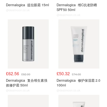
Dermalogica
提拉眼霜 15ml
Dermalogica
维C抗老防晒
SPF50 50ml
@dealmoon.co.uk
@dealmoon.co.uk
£62.56
£50.32
£92.00
£74.00
Dermalogica
复合维生素强
Dermalogica
修护保湿霜 2.0
效修护霜 50ml
100ml
@dealmoon.co.uk
@dealmoon.co.uk