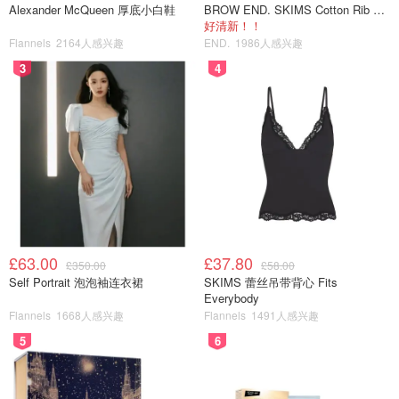
Alexander McQueen 厚底小白鞋
BROW END. SKIMS Cotton Rib 长款背心连衣裙 薄荷绿
好清新！！
Flannels
2164人感兴趣
END.
1986人感兴趣
3
4
£63.00
£37.80
£350.00
£58.00
Self Portrait 泡泡袖连衣裙
SKIMS 蕾丝吊带背心 Fits
Everybody
Flannels
1668人感兴趣
Flannels
1491人感兴趣
5
6