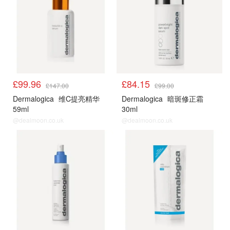
£99.96
£84.15
£147.00
£99.00
Dermalogica
维C提亮精华
Dermalogica
暗斑修正霜
59ml
30ml
@dealmoon.co.uk
@dealmoon.co.uk