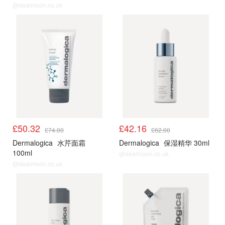
@dealmoon.co.uk
£50.32
£42.16
£74.00
£62.00
Dermalogica
水芹面霜
Dermalogica
保湿精华 30ml
100ml
@dealmoon.co.uk
@dealmoon.co.uk