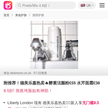
🇬🇧
Prada/Miu 4.8折！
UK
麦卢卡蜂蜜夏促！个位数！
啥？必胜客披萨5折！
首页
美妆护肤
面部护肤
来自
dealmoon.co.uk
07-22更新
附推荐！德美乐嘉热卖🔥酵素洁颜粉£55 水芹面霜£38
8.5折! 熬夜垮脸如有神助！
Liberty London 现有 德美乐嘉热卖❤️‍🔥新人享
无门槛8.5