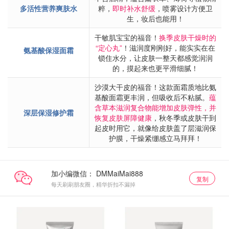
多活性营养爽肤水
粹，
即时补水舒缓
，喷雾设计方便卫
生，妆后也能用！
干敏肌宝宝的福音！
换季皮肤干燥时的
“定心丸”
！滋润度刚刚好，能实实在在
氨基酸保湿面霜
锁住水分，让皮肤一整天都感觉润润
的，摸起来也更平滑细腻！
沙漠大干皮的福音！这款面霜质地比氨
基酸面霜更丰润，但吸收后不粘腻。
蕴
含草本滋润复合物能增加皮肤弹性，并
深层保湿修护霜
恢复皮肤屏障健康
，秋冬季或皮肤干到
起皮时用它，就像给皮肤盖了层滋润保
护膜，干燥紧绷感立马拜拜！
加小编微信：
复制
每天刷刷朋友圈，精华折扣不漏掉