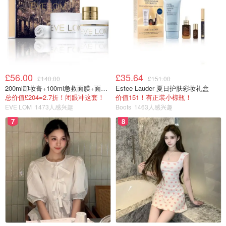
£56.00
£35.64
£140.00
£151.00
200ml卸妆膏+100ml急救面膜+面霜+洁颜布
Estee Lauder 夏日护肤彩妆礼盒
总价值£204=2.7折！闭眼冲这套！
价值151！有正装小棕瓶！
EVE LOM
1473人感兴趣
Boots
1463人感兴趣
7
8