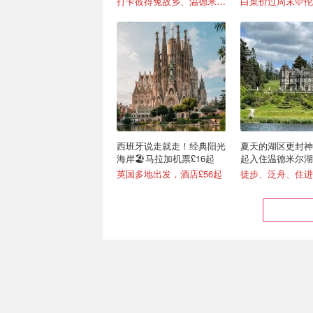
打卡彼得兔故乡、温德米尔湖与浪漫田园风光！
西班牙说走就走！经典阳光
夏天的湖区更封神🏞
海岸🏖️马拉加机票£16起
起入住温德米尔湖
英国多地出发，酒店£56起