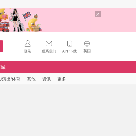
英国
登录
联系我们
APP下载
🇺🇸
美国
商城
🇨🇳
中国
/演出/体育
其他
资讯
更多
🇨🇦
加拿大
扫码下载 App
🇬🇧
英国
Download on the
App Store
🇩🇪
德国
Download the
Android App
🇫🇷
法国