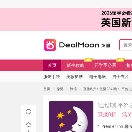
首页
新生攻略
开学季必买
抢
服饰手袋
美妆护肤
电子电脑
男士专区
首页
旅游
旅馆
直接8折！低至£34/晚！ 平价之星
[已过期]
平价之
直接8折！低至£
Premier Inn
4