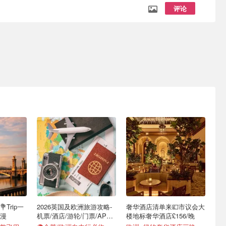
评论
Trip一
2026英国及欧洲旅游攻略-
奢华酒店清单来💷市议会大
漫
机票/酒店/游轮/门票/APP/
楼地标奢华酒店£156/晚
电话卡汇总