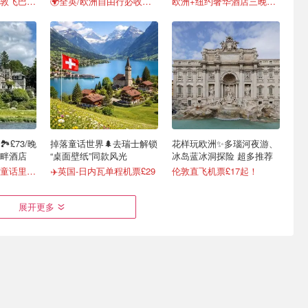
白菜价过周末🩷伦敦飞巴黎仅£26起
🌍全英/欧洲自由行必收藏！
欧洲+纽约奢华酒店三晚6折起！
️£73/晚
掉落童话世界🌲去瑞士解锁
花样玩欧洲✨多瑙河夜游、
畔酒店
“桌面壁纸”同款风光
冰岛蓝冰洞探险 超多推荐
徒步、泛舟、住进童话里的乡村别墅
✈️英国-日内瓦单程机票£29
伦敦直飞机票£17起！
展开更多