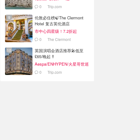
0
Trip.com
伦敦必住榜🍃The Clermont
Hotel 复古英伦酒店
市中心四星级！7.2折起
0
The Clermont
英国演唱会酒店推荐🎤低至
£65/晚起 ‼️
Aespa/ENHYPEN/火星哥世巡
开唱
0
Trip.com