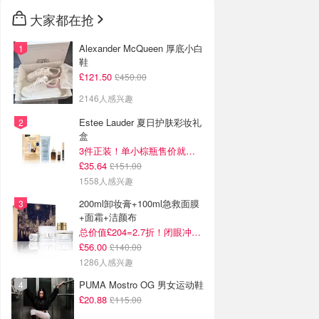
大家都在抢
Alexander McQueen 厚底小白
鞋
£121.50
£450.00
2146人感兴趣
Estee Lauder 夏日护肤彩妆礼
盒
3件正装！单小棕瓶售价就要£65！
£35.64
£151.00
1558人感兴趣
200ml卸妆膏+100ml急救面膜
+面霜+洁颜布
总价值£204=2.7折！闭眼冲这套！
£56.00
£140.00
1286人感兴趣
PUMA Mostro OG 男女运动鞋
£20.88
£115.00