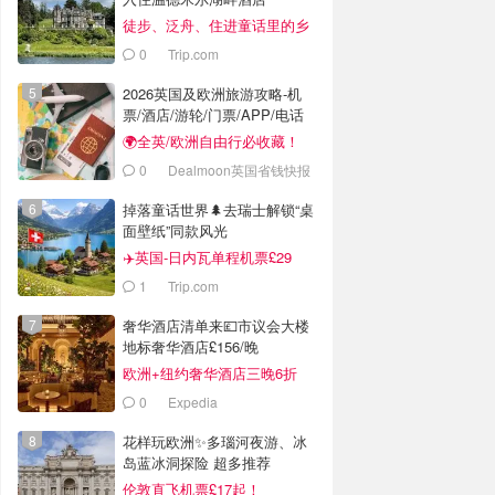
徒步、泛舟、住进童话里的乡
村别墅
0
Trip.com
2026英国及欧洲旅游攻略-机
票/酒店/游轮/门票/APP/电话
卡汇总
🌍全英/欧洲自由行必收藏！
0
Dealmoon英国省钱快报
掉落童话世界🌲去瑞士解锁“桌
面壁纸”同款风光
✈️英国-日内瓦单程机票£29
1
Trip.com
奢华酒店清单来💷市议会大楼
地标奢华酒店£156/晚
欧洲+纽约奢华酒店三晚6折
起！
0
Expedia
花样玩欧洲✨多瑙河夜游、冰
岛蓝冰洞探险 超多推荐
伦敦直飞机票£17起！