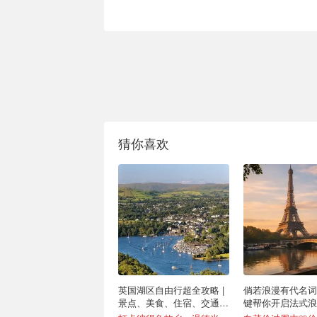
猜你喜欢
英国湖区自由行超全攻略 |
倘若浪漫有代名词💐
景点、美食、住宿、交通盘
键帮你开启法式浪
点