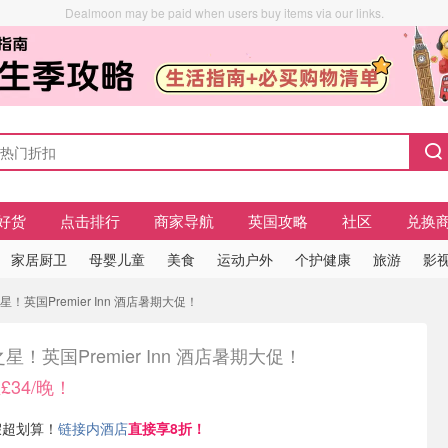
Dealmoon may be paid when users buy items via our links.
好货
点击排行
商家导航
英国攻略
社区
兑换
家居厨卫
母婴儿童
美食
运动户外
个护健康
旅游
影视
！英国Premier Inn 酒店暑期大促！
星！英国Premier Inn 酒店暑期大促！
34/晚！
 暑假超划算！
链接内酒店
直接享8折！