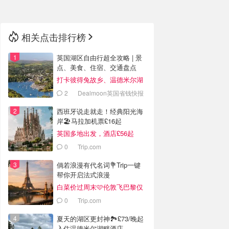
相关点击排行榜
英国湖区自由行超全攻略 | 景
点、美食、住宿、交通盘点
打卡彼得兔故乡、温德米尔湖
与浪漫田园风光！
2
Dealmoon英国省钱快报
西班牙说走就走！经典阳光海
岸🏖️马拉加机票£16起
英国多地出发，酒店£56起
0
Trip.com
倘若浪漫有代名词💐Trip一键
帮你开启法式浪漫
白菜价过周末🩷伦敦飞巴黎仅
£26起
0
Trip.com
夏天的湖区更封神🏞️£73/晚起
入住温德米尔湖畔酒店