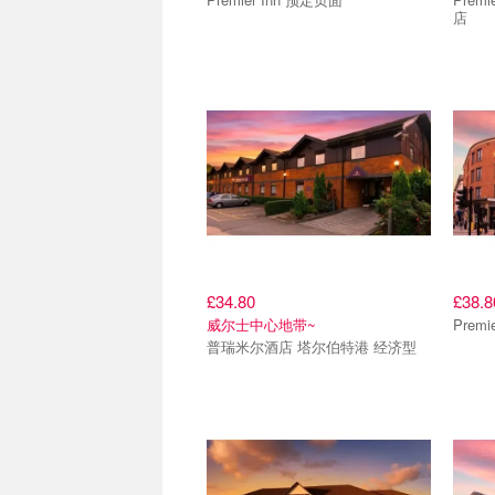
店
£34.80
£38.8
威尔士中心地带~
Prem
普瑞米尔酒店 塔尔伯特港 经济型