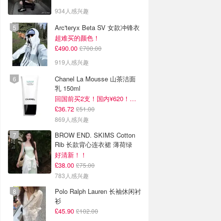
934人感兴趣
Arc'teryx Beta SV 女款冲锋衣
超难买的颜色！
£490.00
£700.00
919人感兴趣
Chanel La Mousse 山茶洁面
乳 150ml
回国前买2支！国内¥620！立省近一半！
£36.72
£51.00
869人感兴趣
BROW END. SKIMS Cotton
Rib 长款背心连衣裙 薄荷绿
好清新！！
£38.00
£75.00
783人感兴趣
Polo Ralph Lauren 长袖休闲衬
衫
£45.90
£102.00