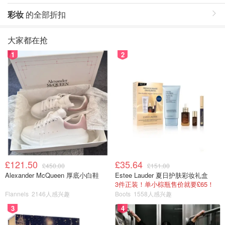
彩妆
的全部折扣
大家都在抢
1
2
£121.50
£35.64
£450.00
£151.00
Alexander McQueen 厚底小白鞋
Estee Lauder 夏日护肤彩妆礼盒
3件正装！单小棕瓶售价就要£65！
Flannels
2146人感兴趣
Boots
1558人感兴趣
3
4