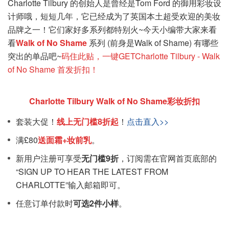
Charlotte Tilbury 的创始人是曾经是Tom Ford 的御用彩妆设
计师哦，短短几年，它已经成为了英国本土超受欢迎的美妆
品牌之一！它们家好多系列都特别火~今天小编带大家来看
看
Walk of No Shame
系列 (前身是Walk of Shame) 有哪些
突出的单品吧~
码住此贴，
一键GETCharlotte Tilbury - Walk
of No Shame 首发折扣！
Charlotte Tilbury Walk of No Shame彩妆折扣
套装大促！
线上无门槛8折起
！
点击直入>>
满£80
送面霜+妆前乳
。
新用户注册可享受
无门槛9折
，订阅需在官网首页底部的
“SIGN UP TO HEAR THE LATEST FROM
CHARLOTTE”输入邮箱即可。
任意订单付款时
可选2件小样
。