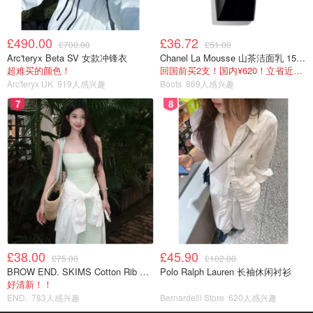
£490.00
£36.72
£700.00
£51.00
Arc'teryx Beta SV 女款冲锋衣
Chanel La Mousse 山茶洁面乳 150ml
超难买的颜色！
回国前买2支！国内¥620！立省近一半！
Arc'teryx UK
919人感兴趣
Boots
869人感兴趣
7
8
£38.00
£45.90
£75.00
£102.00
BROW END. SKIMS Cotton Rib 长款背心连衣裙 薄荷绿
Polo Ralph Lauren 长袖休闲衬衫
好清新！！
END.
783人感兴趣
Bernardelli Store
620人感兴趣