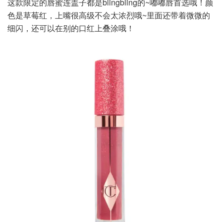
这款限定的唇蜜连盖子都是blingbling的~嘟嘟唇首选哦！颜
色是草莓红，上嘴很高级不会太浓烈哦~里面还带着微微的
细闪，还可以在别的口红上叠涂哦！