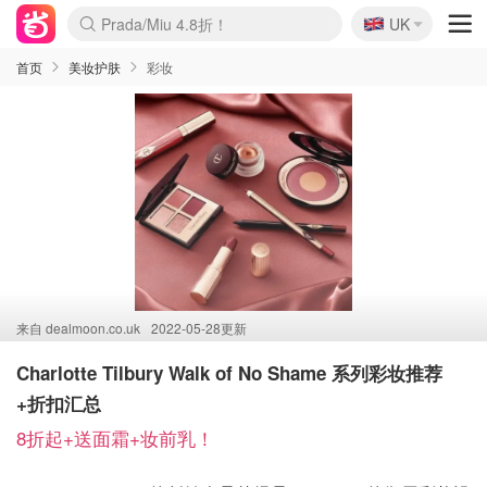
🇬🇧
Prada/Miu 4.8折！
UK
麦卢卡蜂蜜夏促！个位数！
啥？必胜客披萨5折！
首页
美妆护肤
彩妆
来自
dealmoon.co.uk
2022-05-28更新
Charlotte Tilbury Walk of No Shame 系列彩妆推荐
+折扣汇总
8折起+送面霜+妆前乳！