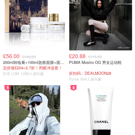
£56.00
£20.88
£140.00
£115.00
200ml卸妆膏+100ml急救面膜+面霜+洁颜布
PUMA Mostro OG 男女运动鞋
总价值£204=2.7折！闭眼冲这套！
折扣码：DEALMOON28
EVE LOM
1286人感兴趣
Puma
934人感兴趣
5
6