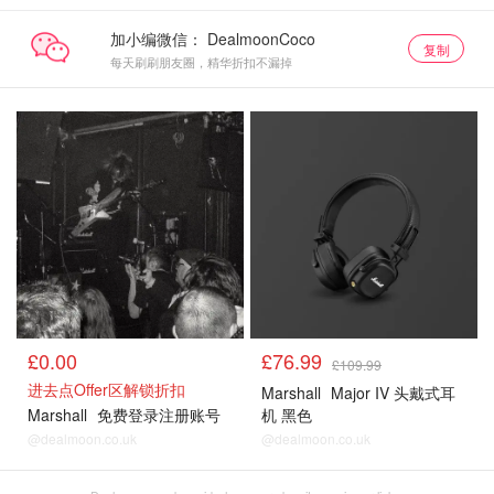
加小编微信：
复制
每天刷刷朋友圈，精华折扣不漏掉
£0.00
£76.99
£109.99
进去点Offer区解锁折扣
Marshall
Major IV 头戴式耳
Marshall
免费登录注册账号
机 黑色
@dealmoon.co.uk
@dealmoon.co.uk