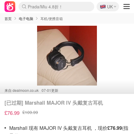
🇬🇧
Prada/Miu 4.8折！
UK
麦卢卡蜂蜜夏促！个位数！
啥？必胜客披萨5折！
首页
电子电脑
耳机/便携音箱
来自
dealmoon.co.uk
07-01更新
[已过期] Marshall MAJOR IV 头戴复古耳机
£76.99
£109.99
Marshall 现有 MAJOR IV 头戴复古耳机 ，现价
£76.99
(指