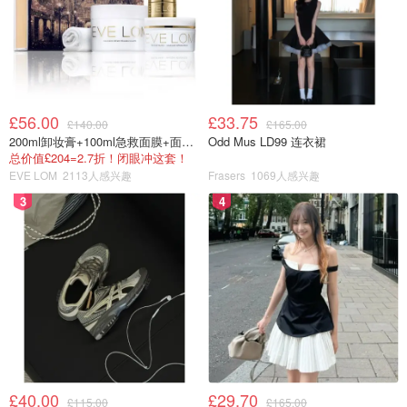
£56.00
£33.75
£140.00
£165.00
200ml卸妆膏+100ml急救面膜+面霜+洁颜布
Odd Mus LD99 连衣裙
总价值£204=2.7折！闭眼冲这套！
EVE LOM
2113人感兴趣
Frasers
1069人感兴趣
3
4
£40.00
£29.70
£115.00
£165.00