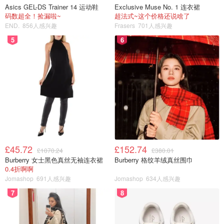
Asics GEL-DS Trainer 14 运动鞋
Exclusive Muse No. 1 连衣裙
码数超全！捡漏啦~
超法式~这个价格还说啥了
END.
856人感兴趣
Frasers
701人感兴趣
5
6
£45.72
£152.74
£1070.24
£380.01
Burberry 女士黑色真丝无袖连衣裙
Burberry 格纹羊绒真丝围巾
0.4折啊啊
Jomashop
691人感兴趣
Jomashop
634人感兴趣
7
8