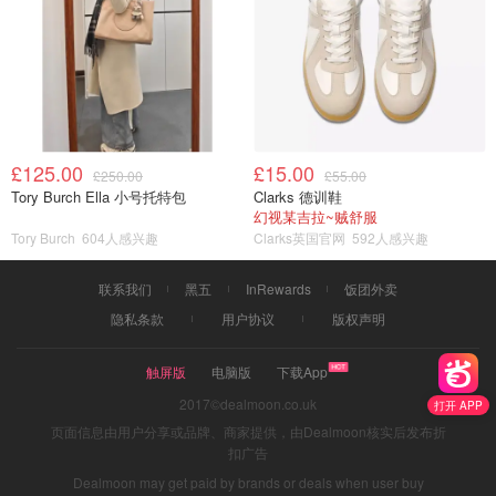
£125.00
£15.00
£250.00
£55.00
Tory Burch Ella 小号托特包
Clarks 德训鞋
幻视某吉拉~贼舒服
Tory Burch
604人感兴趣
Clarks英国官网
592人感兴趣
联系我们
黑五
InRewards
饭团外卖
隐私条款
用户协议
版权声明
触屏版
电脑版
下载App
2017©dealmoon.co.uk
打开 APP
页面信息由用户分享或品牌、商家提供，由Dealmoon核实后发布折
扣广告
Dealmoon may get paid by brands or deals when user buy