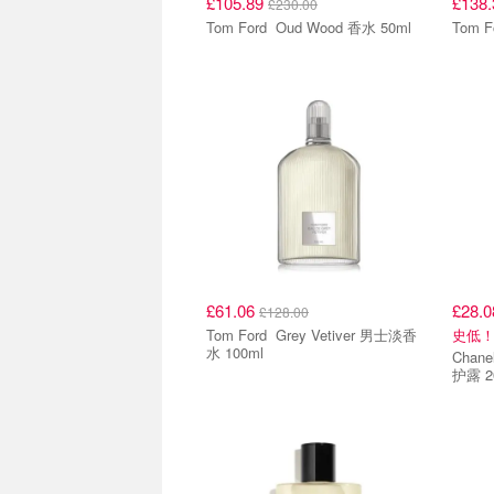
£105.89
£138
£230.00
Tom Ford Oud Wood 香水 50ml
£61.06
£28.
£128.00
Tom Ford Grey Vetiver 男士淡香
史低！
水 100ml
Chanel PARIS-PARIS 
护露 2