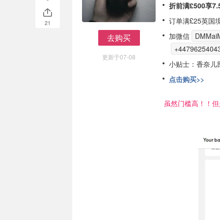
折前满£500享7.
订单满£25英国
21
加微信
DMMaiM
去购买
去购买
+4479625404
更新于07-08
小贴士：香奈儿
点击购买>>
虽然门槛高！！但