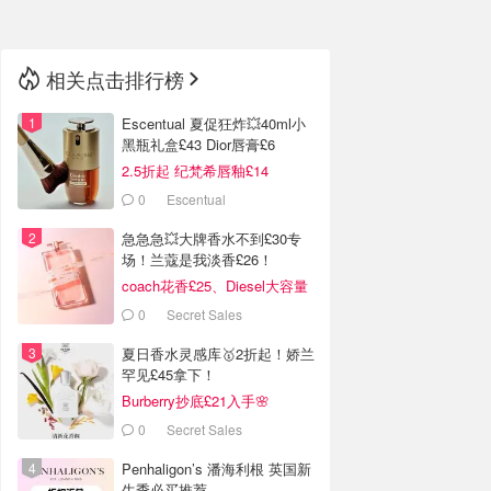
相关点击排行榜
Escentual 夏促狂炸💥40ml小
黑瓶礼盒£43 Dior唇膏£6
2.5折起 纪梵希唇釉£14
0
Escentual
急急急💥大牌香水不到£30专
场！兰蔻是我淡香£26！
coach花香£25、Diesel大容量
£21！
0
Secret Sales
夏日香水灵感库🥇2折起！娇兰
罕见£45拿下！
Burberry抄底£21入手🌸
0
Secret Sales
Penhaligon’s 潘海利根 英国新
生季必买推荐