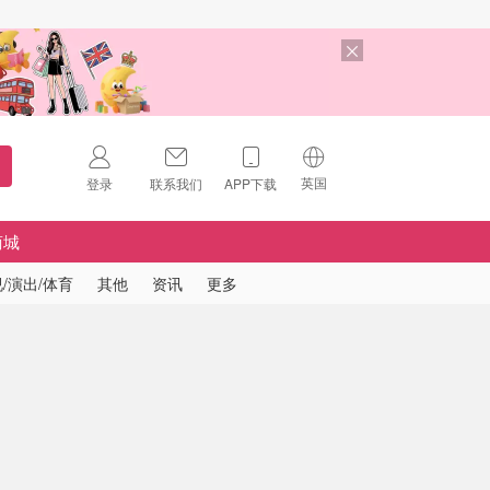
英国
登录
联系我们
APP下载
🇺🇸
美国
商城
🇨🇳
中国
/演出/体育
其他
资讯
更多
🇨🇦
加拿大
扫码下载 App
🇬🇧
英国
Download on the
App Store
🇩🇪
德国
Download the
Android App
🇫🇷
法国