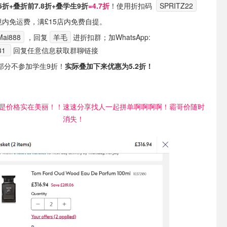
5折+
叠折前7.8折+
叠学生9折
=4.7折
！使用折扣码
SPRITZ22
境内免运费，满£15店内免费自提。
ai888
，回复
羊毛
进折扣群；加WhatsApp:
31
回复任意信息获取群聊链接
部分不参加学生9折！
实际叠加下来优惠为5.2折！
是价格实在美丽！！速速分享找人一起拼单啊啊啊啊！霸哥价随时
消失！