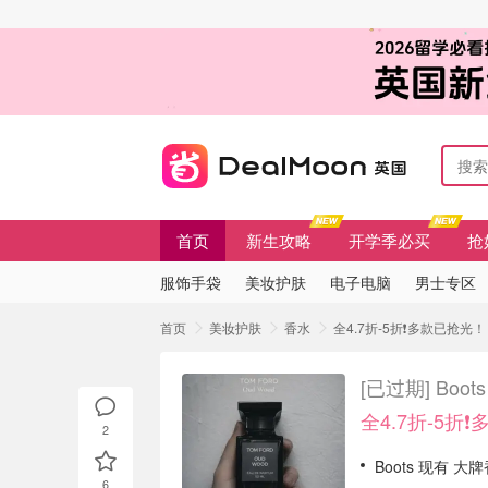
首页
新生攻略
开学季必买
抢
服饰手袋
美妆护肤
电子电脑
男士专区
首页
美妆护肤
香水
全4.7折-5折❗多款已抢光！
[已过期]
Boo
全4.7折-5折
2
Boots 现有 
6