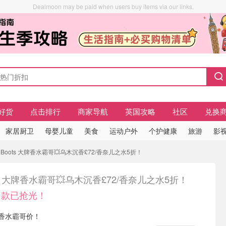
Dealmoon may be paid when users buy items via our links.
好货
点击排行
商家导航
英国攻略
社区
兑换
家居厨卫
母婴儿童
美食
运动户外
个护健康
旅游
影视
 Boots 大牌香水霸哥💥乌木沉香£72/香奈儿之水5折！
ts 大牌香水霸哥💥乌木沉香£72/香奈儿之水5折！
❗多款已抢光！
大牌香水霸哥价！