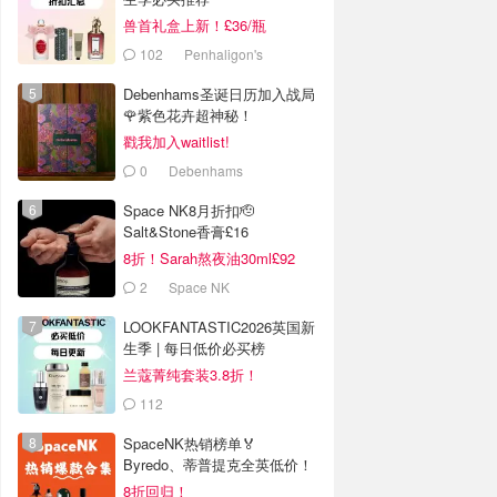
兽首礼盒上新！£36/瓶
102
Penhaligon's
Debenhams圣诞日历加入战局
🌹紫色花卉超神秘！
戳我加入waitlist!
0
Debenhams
Space NK8月折扣🫡
Salt&Stone香膏£16
8折！Sarah熬夜油30ml£92
2
Space NK
LOOKFANTASTIC2026英国新
生季 | 每日低价必买榜
兰蔻菁纯套装3.8折！
112
LOOKFANTASTIC.COM
SpaceNK热销榜单🏅
Byredo、蒂普提克全英低价！
8折回归！