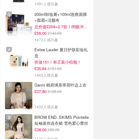
1491人感兴趣
200ml卸妆膏+100ml急救面膜
+面霜+洁颜布
总价值£204=2.7折！闭眼冲这套！
£56.00
£140.00
1473人感兴趣
Estee Lauder 夏日护肤彩妆礼
盒
价值151！有正装小棕瓶！
£35.64
£151.00
1463人感兴趣
Ganni 棉府绸系带荷叶边上衣
£37.80
£135.00
1432人感兴趣
BROW END. SKIMS Pointelle
短袖迷你连衣裙 雪色爱心蕾丝
£38.00
£85.00
1123人感兴趣