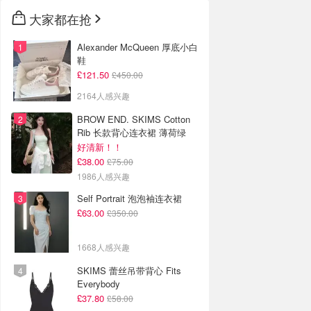
大家都在抢
Alexander McQueen 厚底小白
鞋
£121.50
£450.00
2164人感兴趣
BROW END. SKIMS Cotton
Rib 长款背心连衣裙 薄荷绿
好清新！！
£38.00
£75.00
1986人感兴趣
Self Portrait 泡泡袖连衣裙
£63.00
£350.00
1668人感兴趣
SKIMS 蕾丝吊带背心 Fits
Everybody
£37.80
£58.00