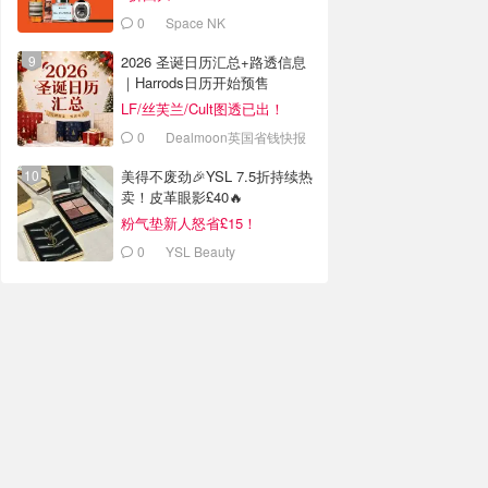
0
Space NK
2026 圣诞日历汇总+路透信息
｜Harrods日历开始预售
LF/丝芙兰/Cult图透已出！
0
Dealmoon英国省钱快报
美得不废劲🎉YSL 7.5折持续热
卖！皮革眼影£40🔥
粉气垫新人怒省£15！
0
YSL Beauty