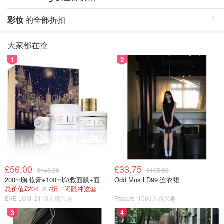
彩妆
的全部折扣
大家都在抢
1
2
£56.00
£33.75
£140.00
£165.00
200ml卸妆膏+100ml急救面膜+面霜+洁颜布
Odd Mus LD99 连衣裙
总价值£204=2.7折！闭眼冲这套！
EVE LOM
2113人感兴趣
Frasers
1069人感兴趣
3
4