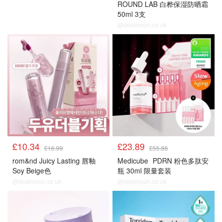
ROUND LAB 白桦保湿防晒霜
50ml 3支
@dealmoon.co.uk
£10.34
£23.89
£16.99
£55.86
rom&nd Juicy Lasting 唇釉
Medicube
PDRN 粉色多肽安
Soy Beige色
瓶 30ml 限量套装
@dealmoon.co.uk
@dealmoon.co.uk