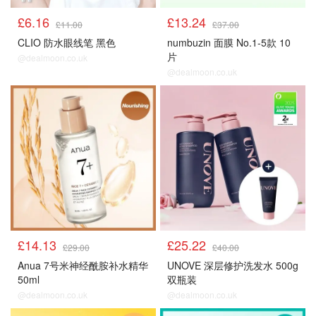
£6.16
£13.24
£11.00
£37.00
CLIO 防水眼线笔 黑色
numbuzin 面膜 No.1-5款 10
片
@dealmoon.co.uk
@dealmoon.co.uk
£14.13
£25.22
£29.00
£40.00
Anua 7号米神经酰胺补水精华
UNOVE 深层修护洗发水 500g
50ml
双瓶装
@dealmoon.co.uk
@dealmoon.co.uk