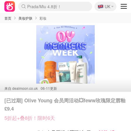
🇬🇧
Prada/Miu 4.8折！
UK
麦卢卡蜂蜜夏促！个位数！
啥？必胜客披萨5折！
首页
美妆护肤
彩妆
来自
dealmoon.co.uk
06-11更新
[已过期] Olive Young 会员周活动💥feww玫瑰限定唇釉
£9.4
5折起+叠8折！限时6天