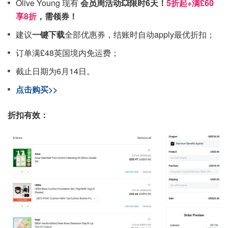
Olive Young 现有
会员周活动💥限时6天！
5折起+满£60
享8折
，需领券！
建议
一键下载
全部优惠券，结账时自动apply最优折扣；
订单满£48英国境内免运费；
截止日期为6月14日。
点击购买>>
折扣有效：