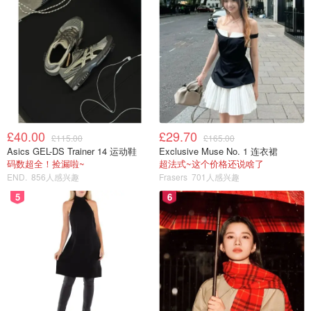
£40.00
£29.70
£115.00
£165.00
Asics GEL-DS Trainer 14 运动鞋
Exclusive Muse No. 1 连衣裙
码数超全！捡漏啦~
超法式~这个价格还说啥了
END.
856人感兴趣
Frasers
701人感兴趣
5
6