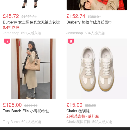
£45.72
£152.74
£1070.24
£380.01
Burberry 女士黑色真丝无袖连衣裙
Burberry 格纹羊绒真丝围巾
0.4折啊啊
Jomashop
691人感兴趣
Jomashop
634人感兴趣
7
8
£125.00
£15.00
£250.00
£55.00
Tory Burch Ella 小号托特包
Clarks 德训鞋
幻视某吉拉~贼舒服
Tory Burch
604人感兴趣
Clarks英国官网
592人感兴趣