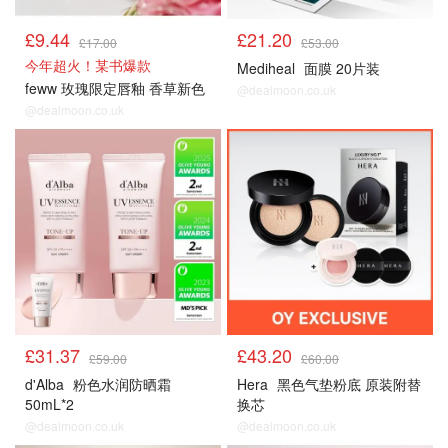
£9.44
£21.20
£17.00
£53.00
今年超火！某书爆款
Mediheal
面膜 20片装
feww 玫瑰限定唇釉 香草新色
@dealmoon.co.uk
@dealmoon.co.uk
£31.37
£43.20
£59.00
£60.00
d'Alba
粉色水润防晒霜
Hera
黑色气垫粉底 原装附替
50mL*2
换芯
@dealmoon.co.uk
@dealmoon.co.uk