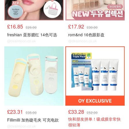
£16.85
£17.92
£26.00
£30.00
freshian 蛋形腮红 14色可选
rom&nd 16色眼影盘
@dealmoon.co.uk
@dealmoon.co.uk
£23.31
£33.28
£35.00
£52.00
快和朋友拼单！吸成膜非常快
Fillimilli 加热睫毛夹 可充电款
很轻薄
@dealmoon.co.uk