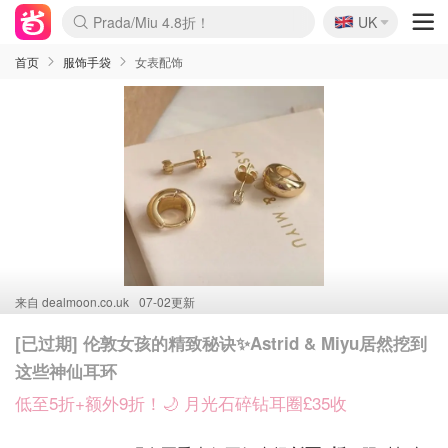
🇬🇧
Prada/Miu 4.8折！
UK
麦卢卡蜂蜜夏促！个位数！
啥？必胜客披萨5折！
首页
服饰手袋
女表配饰
来自
dealmoon.co.uk
07-02更新
[已过期] 伦敦女孩的精致秘诀✨Astrid & Miyu居然挖到
这些神仙耳环
低至5折+额外9折！🌙 月光石碎钻耳圈£35收