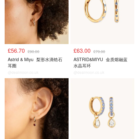
£56.70
£63.00
£90.00
£70.00
Astrid & Miyu
梨形水滴锆石
ASTRID&MIYU
金质熔融蓝
耳圈
水晶耳环
@dealmoon.co.uk
@dealmoon.co.uk