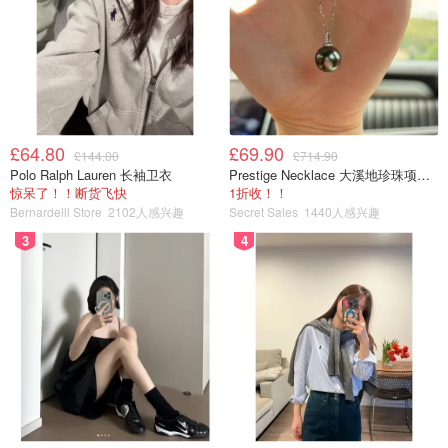
£64.80
£69.90
£144.00
£714.90
Polo Ralph Lauren 长袖卫衣
Prestige Necklace 大溪地珍珠项链 10-11mm
惊呆了！！断货飞快
1折收！！
Bernardelli Store
2102人感兴趣
Secret Sales
1440人感兴趣
3
4