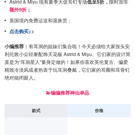
Astrid & Miyu 现有夏季大促耳钉专场
低至5折，
限时加车
额外9折
；
英国境内免费运送和退换货；
点击购买>>
小编推荐：
有耳洞的姐妹们集合啦！今天必须给大家按头安
利伦敦小众轻奢配饰天花板 Astrid & Miyu。它们家的设计简
直是为“耳洞星人”量身定做的！如果你喜欢英伦复古、偏爱
精致冷淡风或者热衷于玩耳洞叠戴，它们家的耳圈和耳骨钉
绝对能闭眼入。
💫编编推荐神仙单品
款式
价格