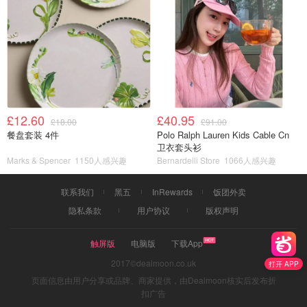
£12.60
£40.95
£18.00
£91.00
餐盘套装 4件
Polo Ralph Lauren Kids Cable Cn
卫衣套头衫
Marks & Spencer
1150人感兴趣
Bernardelli Store
1066人感兴趣
联系我们
黑五
InRewards
饭团外卖
隐私条款
用户协议
版权声明
触屏版
电脑版
下载App
2017©dealmoon.co.uk
打开 APP
页面信息由用户分享或品牌、商家提供，由Dealmoon核实后发布折
扣广告