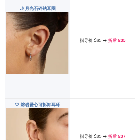
🌙 月光石碎钻耳圈
指导价 £65 ➡️
折后
£35
🤍 熔岩爱心可拆卸耳环
指导价 £85 ➡️
折后
£37