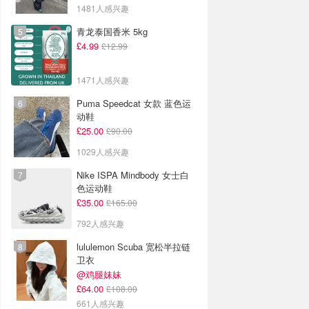
1481人感兴趣
青龙泰国香米 5kg
£4.99
£12.99
1471人感兴趣
Puma Speedcat 女款 蓝色运
动鞋
£25.00
£90.00
1029人感兴趣
Nike ISPA Mindbody 女士白
色运动鞋
£35.00
£165.00
792人感兴趣
lululemon Scuba 宽松半拉链
卫衣
@鸡腿妹妹
£64.00
£108.00
661人感兴趣