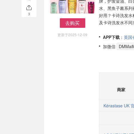
牌，护发金油、白金洗发
水、黑鱼子酱系列
3
好用？卡诗洗发水
去购买
及卡诗洗发水不同
去购买
更新于2025-12-09
APP下载
：
英国
加微信
DMMaiM
商家
Kérastase UK