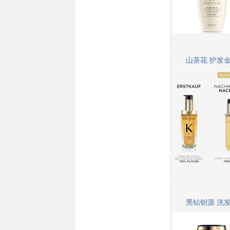
山茶花 护发
黑钻钥源 洗