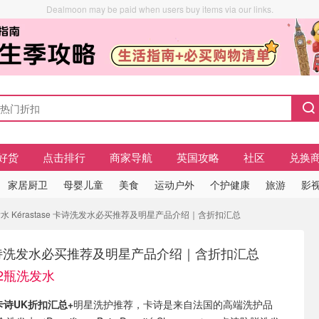
Dealmoon may be paid when users buy items via our links.
好货
点击排行
商家导航
英国攻略
社区
兑换
家居厨卫
母婴儿童
美食
运动户外
个护健康
旅游
影视
发水 Kérastase 卡诗洗发水必买推荐及明星产品介绍｜含折扣汇总
se 卡诗洗发水必买推荐及明星产品介绍｜含折扣汇总
收2瓶洗发水
se 卡诗UK折扣汇总+
明星洗护推荐，卡诗是来自法国的高端洗护品