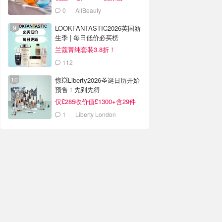
0
AllBeauty
LOOKFANTASTIC2026英国新
生季 | 每日低价必买榜
兰蔻菁纯套装3.8折！
112
LOOKFANTASTIC.COM
惊💥Liberty2026圣诞日历开始
预售！先到先得
仅£285收价值£1300+含29件
1
Liberty London