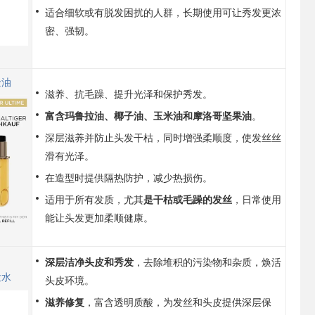
适合细软或有脱发困扰的人群，长期使用可让秀发更浓
密、强韧。
金油
滋养、抗毛躁、提升光泽和保护秀发。
富含玛鲁拉油、椰子油、玉米油和摩洛哥坚果油
。
深层滋养并防止头发干枯，同时增强柔顺度，使发丝丝
滑有光泽。
在造型时提供隔热防护，减少热损伤。
适用于所有发质，尤其
是干枯或毛躁的发丝
，日常使用
能让头发更加柔顺健康。
深层洁净头皮和秀发
，去除堆积的污染物和杂质，焕活
发水
头皮环境。
滋养修复
，富含透明质酸，为发丝和头皮提供深层保