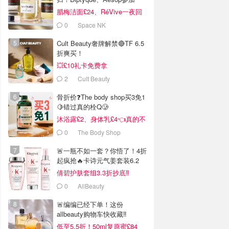
腊梅洁面£24、RéVive一夜回
春油有货
0
Space NK
Cult Beauty奢牌解禁🔴TF 6.5
折爽买！
💥£10礼卡免费拿
2
Cult Beauty
骨折价❓The body shop买3免1
🍋错过真的栓Q🥲
沐浴露£2、身体乳£4👈真的不
戳我看看吗❓
0
The Body Shop
🚨一瓶不如一套？你悟了！4折
起疯抢🔥卡诗元气姜套装6.2
折‼️
倩碧护肤套组3.3折抄底‼️
0
AllBeauty
🚨编编已经下单！这份
allbeauty购物车快收藏‼️
低至5.5折！50ml复原蜜£84