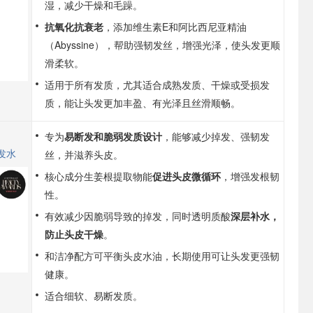
湿，减少干燥和毛躁。
抗氧化抗衰老
，添加维生素E和阿比西尼亚精油
（Abyssine），帮助强韧发丝，增强光泽，使头发更顺
滑柔软。
适用于所有发质，尤其适合成熟发质、干燥或受损发
质，能让头发更加丰盈、有光泽且丝滑顺畅。
专为
易断发和脆弱发质设计
，能够减少掉发、强韧发
发水
丝，并滋养头皮。
核心成分生姜根提取物能
促进头皮微循环
，增强发根韧
性。
有效减少因脆弱导致的掉发，同时透明质酸
深层补水，
防止头皮干燥
。
和洁净配方可平衡头皮水油，长期使用可让头发更强韧
健康。
适合细软、易断发质。