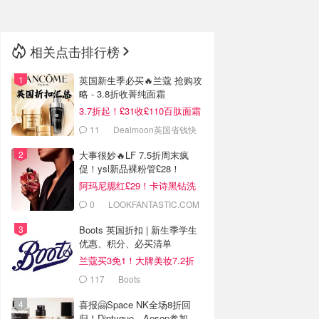
相关点击排行榜
英国新生季必买🔥兰蔻 抢购攻
略 - 3.8折收菁纯面霜
3.7折起！£31收£110百肽面霜
套装
11
Dealmoon英国省钱快
报
大事很妙🔥LF 7.5折周末疯
促！ysl新品裸粉管£28！
阿玛尼腮红£29！卡诗黑钻洗
发水£25！
0
LOOKFANTASTIC.COM
Boots 英国折扣 | 新生季学生
优惠、积分、必买清单
兰蔻买3免1！大牌美妆7.2折
117
Boots
喜报🤗Space NK全场8折回
归！Diptyque、Aesop参加