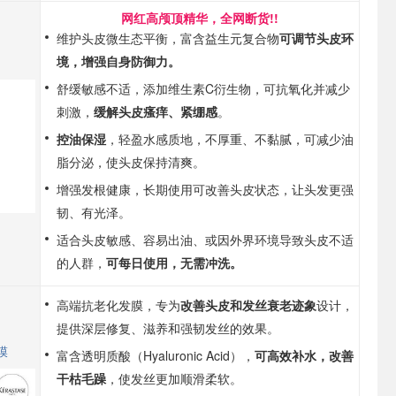
网红高颅顶精华，全网断货!!
维护头皮微生态平衡，富含益生元复合物
可调节头皮环
境，增强自身防御力。
舒缓敏感不适，添加维生素C衍生物，可抗氧化并减少
刺激，
缓解头皮瘙痒、紧绷感
。
控油保湿
，轻盈水感质地，不厚重、不黏腻，可减少油
脂分泌，使头皮保持清爽。
增强发根健康，长期使用可改善头皮状态，让头发更强
韧、有光泽。
适合头皮敏感、容易出油、或因外界环境导致头皮不适
的人群，
可每日使用，无需冲洗。
高端抗老化发膜，专为
改善头皮和发丝衰老迹象
设计，
提供深层修复、滋养和强韧发丝的效果。
膜
富含透明质酸（Hyaluronic Acid），
可高效补水，改善
干枯毛躁
，使发丝更加顺滑柔软。