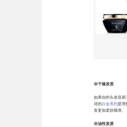
🟢
干燥发质
如果你的头发容易
诗的
白金系列
是理
发更加柔软顺滑。
🟢
油性发质