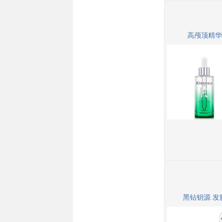
高颅顶精华
黑钻钥源 发