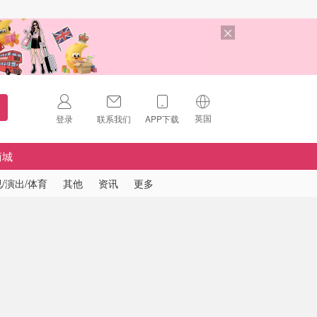
英国
登录
联系我们
APP下载
🇺🇸
美国
商城
🇨🇳
中国
/演出/体育
其他
资讯
更多
🇨🇦
加拿大
扫码下载 App
🇬🇧
英国
Download on the
App Store
🇩🇪
德国
Download the
Android App
🇫🇷
法国