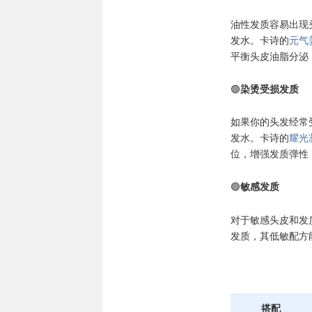
油性发质容易出现
发水。卡诗的
元气
平衡头皮油脂分泌
🟢
染烫受损发质
如果你的头发经常
发水。卡诗的
耀光
位，增强发质弹性
🟢
敏感发质
对于敏感头皮和发
发质，其低敏配方
搭配