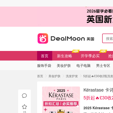
首页
新生攻略
开学季必买
抢
服饰手袋
美妆护肤
电子电脑
男士专区
首页
美妆护肤
洗发护发
5折起🔥£30收2瓶洗
Kérasta
5折起🔥£30
2025 Kérasta
15