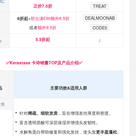
IC
正价7.5折
TREAT
DEALMOONAB
6折起
+
部分满£90额外8.5折
或者
额外9.5折
CODE5
5.5折起
b
/
✅Kerastase 卡诗销量TOP及产品介绍✅
品
主要功效&适用人群
发水
针对
稀疏、细软发质
，旨在增强发丝厚度和密度。
富含透明质酸可深层保湿并增强头发韧性。
水解角蛋白帮助修复和强化发丝，使头发
更丰盈蓬松
。