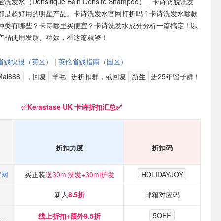
水（Densifique Bain Densité Shampoo）、卡诗防脱洗发
都是超好用的明星产品。卡诗洗发水官网打折吗？卡诗洗发水哪款
种类有哪些？卡诗哪里买便宜？卡诗洗发水成分分析一篇搞定！以
产品使用发质、功效，看这篇就够！
省钱快报（英区）
|
英伦省钱指南（国区）
ai888
，回复
羊毛
进折扣群，或回复
新生
进25年留子群！
✅Kerastase UK 卡诗折扣汇总✅
折扣力度
折扣码
 官网
买正装
送30ml洗发+30ml护发
HOLIDAYJOY
新人
8.5折
邮箱对应码
5OFF
线上折扣+额外9.5折