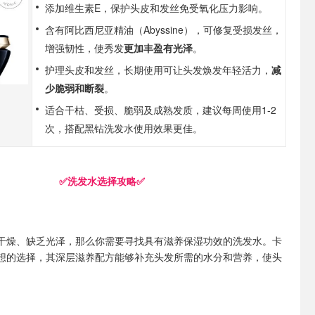
添加维生素E，保护头皮和发丝免受氧化压力影响。
含有阿比西尼亚精油（Abyssine），可修复受损发丝，
增强韧性，使秀发
更加丰盈有光泽
。
护理头皮和发丝，长期使用可让头发焕发年轻活力，
减
少脆弱和断裂
。
适合干枯、受损、脆弱及成熟发质，建议每周使用1-2
次，搭配黑钻洗发水使用效果更佳。
✅洗发水选择攻略✅
干燥、缺乏光泽，那么你需要寻找具有滋养保湿功效的洗发水。卡
想的选择，其深层滋养配方能够补充头发所需的水分和营养，使头