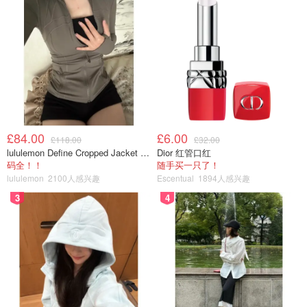
£84.00
£6.00
£118.00
£32.00
lululemon Define Cropped Jacket Nulu 短款夹克
Dior 红管口红
码全！！
随手买一只了！
lululemon
2100人感兴趣
Escentual
1894人感兴趣
3
4