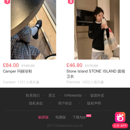
7
8
£84.00
£46.80
£120.00
£170.00
Camper 玛丽珍鞋
Stone Island STONE ISLAND 圆领
卫衣
Camper
1121人感兴趣
Flannels
1022人感兴趣
联系我们
黑五
InRewards
饭团外卖
隐私条款
用户协议
版权声明
触屏版
电脑版
下载App
2017©dealmoon.co.uk
打开 APP