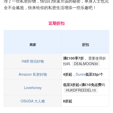
理了一些私密好物，情侣们快速升温的秘密，单身人士也完
全不会尴尬，快来给你的私密生活增添一些乐趣吧！
近期折扣
折扣
商家
满£100享7折
， 需要使用折
H&B 情侣好物
扣码
DEALMOON30
Amazon 私密好物
4折起
，
Durex
低至33p/个
低至3折起+满£10免运费
码
Lovehoney
HUKDFREEDEL10
OSUGA 大人糖
8折起