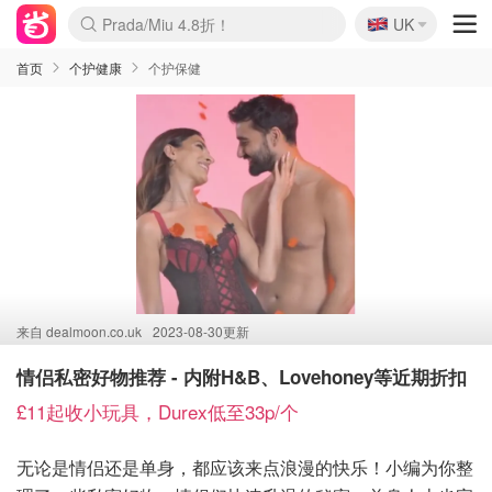
🇬🇧
Prada/Miu 4.8折！
UK
麦卢卡蜂蜜夏促！个位数！
啥？必胜客披萨5折！
首页
个护健康
个护保健
来自
dealmoon.co.uk
2023-08-30更新
情侣私密好物推荐 - 内附H&B、Lovehoney等近期折扣
£11起收小玩具，Durex低至33p/个
无论是情侣还是单身，都应该来点浪漫的快乐！小编为你整