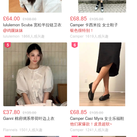
£64.00
£68.85
£108.00
£135.00
lululemon Scuba 宽松半拉链卫衣
Camper 卡西米拉 女士鞋子
@鸡腿妹妹
银色很特别！
lululemon
1866人感兴趣
Camper
1619人感兴趣
5
6
£37.80
£68.85
£135.00
£135.00
Ganni 棉府绸系带荷叶边上衣
Camper Casi Myra 女士乐福鞋
他们家爆款！皮质超软~
Flannels
1501人感兴趣
Camper
1241人感兴趣