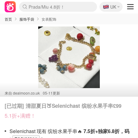
🇬🇧
Prada/Miu 4.8折！
UK
麦卢卡蜂蜜夏促！个位数！
啥？必胜客披萨5折！
首页
服饰手袋
女表配饰
来自
dealmoon.co.uk
05-11更新
[已过期] 清甜夏日🍑Selenichast 缤纷水果手串£99
5.1折+满赠！
Selenichast 现有 缤纷水果手串🔥
7.5折+
独家6.8折，码