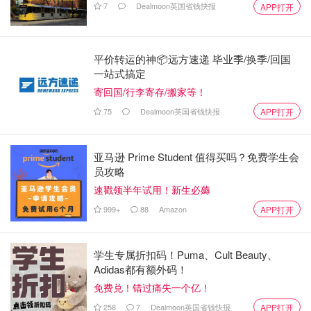
7
Dealmoon英国省钱快报
APP打开
平价转运的神📦远方速递 毕业季/换季/回国
一站式搞定
寄回国/行李寄存/搬家等！
75
Dealmoon英国省钱快报
APP打开
亚马逊 Prime Student 值得买吗？免费学生会
员攻略
速戳领半年试用！新生必薅
999+
88
Amazon
APP打开
学生专属折扣码！Puma、Cult Beauty、
Adidas都有额外码！
免费兑！错过痛失一个亿！
258
7
Dealmoon英国省钱快报
APP打开