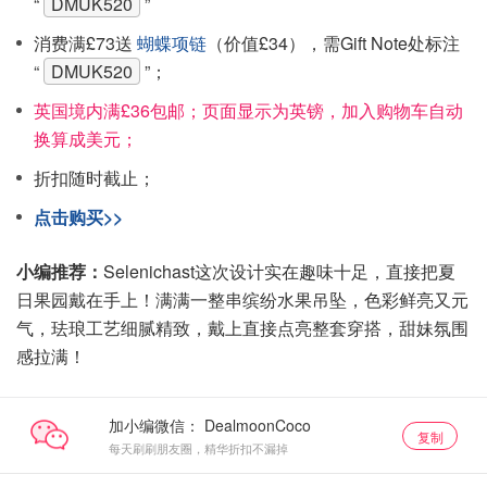
“
DMUK520
”
消费满£73送
蝴蝶项链
（价值£34），需Gift Note处标注
“
DMUK520
”；
英国境内满£36包邮；页面显示为英镑，加入购物车自动
换算成美元；
折扣随时截止；
点击购买>>
小编推荐：
Selenichast这次设计实在趣味十足，直接把夏
日果园戴在手上！满满一整串缤纷水果吊坠，色彩鲜亮又元
气，珐琅工艺细腻精致，戴上直接点亮整套穿搭，甜妹氛围
感拉满！
加小编微信：
复制
每天刷刷朋友圈，精华折扣不漏掉