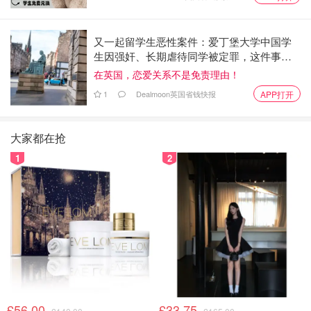
又一起留学生恶性案件：爱丁堡大学中国学
生因强奸、长期虐待同学被定罪，这件事值
得所有在英华人警惕
在英国，恋爱关系不是免责理由！
1
Dealmoon英国省钱快报
APP打开
大家都在抢
1
2
£56.00
£33.75