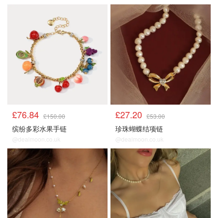
缤纷水果手串
顺手买1件
£76.84
£27.20
£150.00
£53.00
缤纷多彩水果手链
珍珠蝴蝶结项链
@dealmoon.co.uk
@dealmoon.co.uk
顺手买1件
顺手买1件