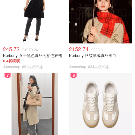
£45.72
£152.74
£1070.24
£380.01
Burberry 女士黑色真丝无袖连衣裙
Burberry 格纹羊绒真丝围巾
0.4折啊啊
Jomashop
691人感兴趣
Jomashop
634人感兴趣
7
8