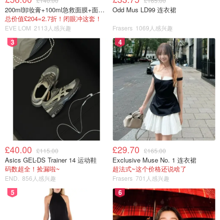
£140.00
£165.00
200ml卸妆膏+100ml急救面膜+面霜+洁颜布
Odd Mus LD99 连衣裙
总价值£204=2.7折！闭眼冲这套！
EVE LOM
2113人感兴趣
Frasers
1069人感兴趣
3
4
£40.00
£29.70
£115.00
£165.00
Asics GEL-DS Trainer 14 运动鞋
Exclusive Muse No. 1 连衣裙
码数超全！捡漏啦~
超法式~这个价格还说啥了
END.
856人感兴趣
Frasers
701人感兴趣
5
6