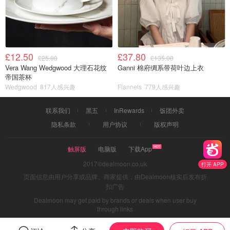
£12.50
£37.80
£25.00
£135.00
Vera Wang Wedgwood 大理石花纹
Ganni 棉府绸系带荷叶边上衣
帝国茶杯
Wedgwood
817人感兴趣
Flannels
779人感兴趣
联系我们
黑五
InRewards
饭团外卖
隐私条款
用户协议
版权声明
触屏版
电脑版
下载App
2017©dealmoon.co.uk
打开 APP
页面信息由用户分享或品牌、商家提供，由Dealmoon核实后发布折
扣广告
Dealmoon may get paid by brands or deals when user buy
through links