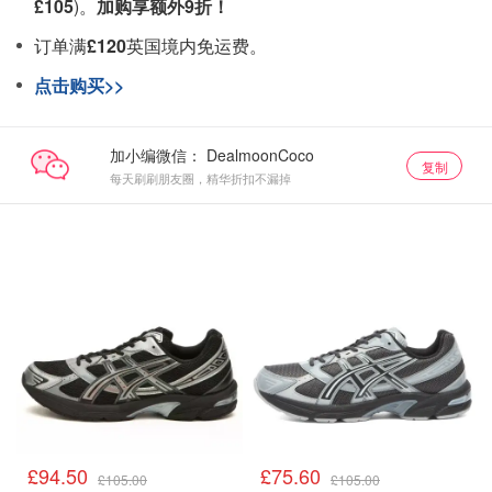
£105
)。
加购享额外9折！
订单满
£120
英国境内免运费。
点击购买>>
加小编微信：
复制
每天刷刷朋友圈，精华折扣不漏掉
£94.50
£75.60
£105.00
£105.00