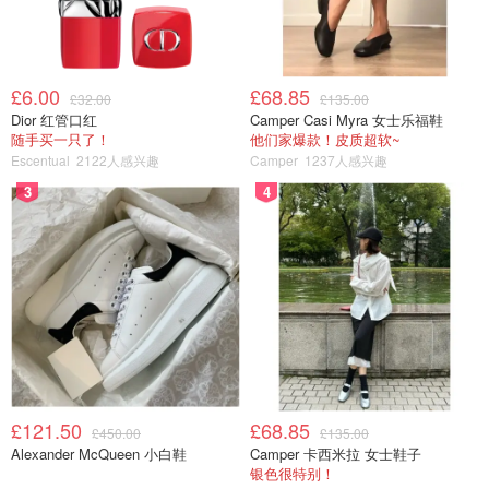
£6.00
£68.85
£32.00
£135.00
Dior 红管口红
Camper Casi Myra 女士乐福鞋
随手买一只了！
他们家爆款！皮质超软~
Escentual
2122人感兴趣
Camper
1237人感兴趣
3
4
£121.50
£68.85
£450.00
£135.00
Alexander McQueen 小白鞋
Camper 卡西米拉 女士鞋子
银色很特别！