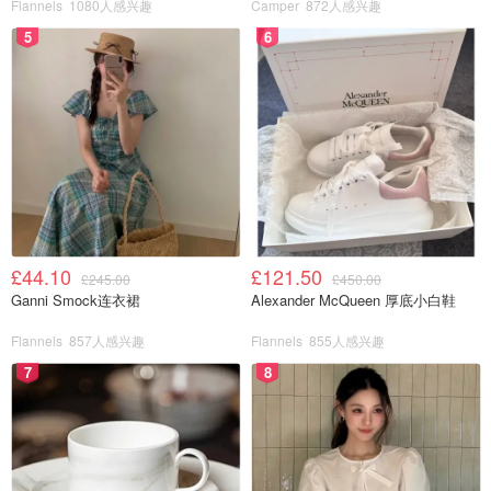
Flannels
1080人感兴趣
Camper
872人感兴趣
5
6
£44.10
£121.50
£245.00
£450.00
Ganni Smock连衣裙
Alexander McQueen 厚底小白鞋
Flannels
857人感兴趣
Flannels
855人感兴趣
7
8