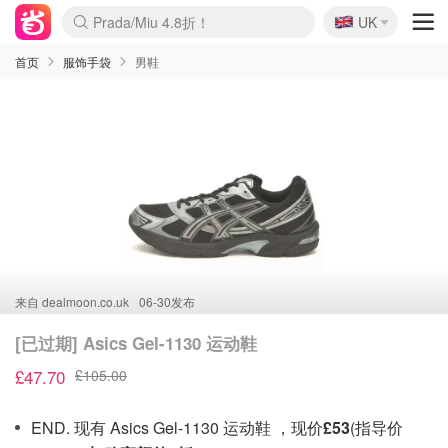
🇬🇧
Prada/Miu 4.8折！
UK
麦卢卡蜂蜜夏促！个位数！
啥？必胜客披萨5折！
首页
服饰手袋
男鞋
来自
dealmoon.co.uk
06-30发布
[已过期] Asics Gel-1130 运动鞋
£47.70
£105.00
END. 现有 Asics Gel-1130 运动鞋 ，现价
£53
(指导价