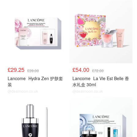
£29.25
£54.00
£39.00
£72.00
Lancome
Hydra Zen 护肤套
Lancome
La Vie Est Belle 香
装
水礼盒 30ml
@dealmoon.co.uk
@dealmoon.co.uk