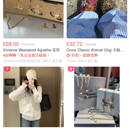
£68.00
£32.72
£170.00
£54.99
Vivienne Westwood Agnatha 耳环
Crocs Classic Animal Clog 卡骆驰动物印花洞洞鞋
4折啊啊！先点击激活链接！
@ 好想一直睡觉啊
Dealmoon英国省钱快报
266人感兴趣
Crocs
205人感兴趣
7
8