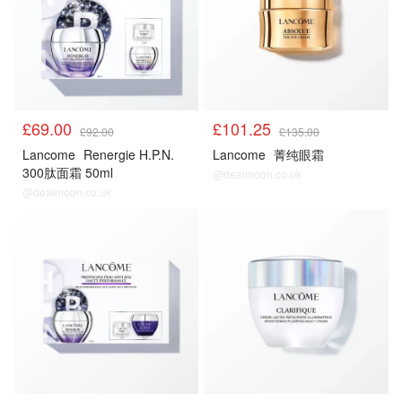
£69.00
£101.25
£92.00
£135.00
Lancome
Renergie H.P.N.
Lancome
菁纯眼霜
300肽面霜 50ml
@dealmoon.co.uk
@dealmoon.co.uk