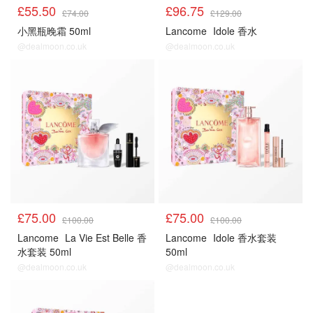
£55.50
£96.75
£74.00
£129.00
小黑瓶晚霜 50ml
Lancome
Idole 香水
@dealmoon.co.uk
@dealmoon.co.uk
£75.00
£75.00
£100.00
£100.00
Lancome
La Vie Est Belle 香
Lancome
Idole 香水套装
水套装 50ml
50ml
@dealmoon.co.uk
@dealmoon.co.uk