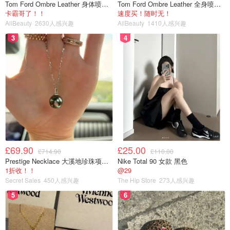
Tom Ford Ombre Leather 身体喷雾 150ml
Tom Ford Ombre Leather 全身喷雾 150ml
卡霸哥了！！
速度买！随时无！
AllBeauty
2630人感兴趣
AllBeauty
1410人感兴趣
3
4
£69.90
£25.00
£714.90
£110.00
Prestige Necklace 大溪地珍珠项链 10-11mm
Nike Total 90 女款 黑色
1折收！！
@29
Secret Sales
450人感兴趣
The Hip Store
273人感兴趣
5
6