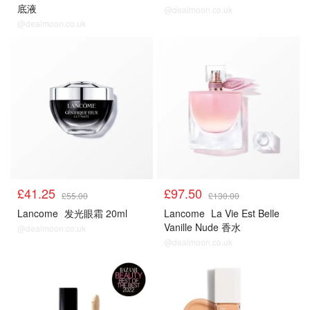
底液
@dealmoon.co.uk
@dealmoon.co.uk
£41.25
£97.50
£55.00
£130.00
Lancome
发光眼霜 20ml
Lancome
La Vie Est Belle
Vanille Nude 香水
@dealmoon.co.uk
@dealmoon.co.uk