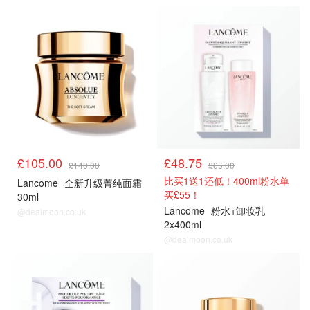
£105.00
£48.75
£140.00
£65.00
比买1送1还低！400ml粉水单
Lancome
全新升级菁纯面霜
买£55！
30ml
Lancome
粉水+卸妆乳
@dealmoon.co.uk
2x400ml
@dealmoon.co.uk