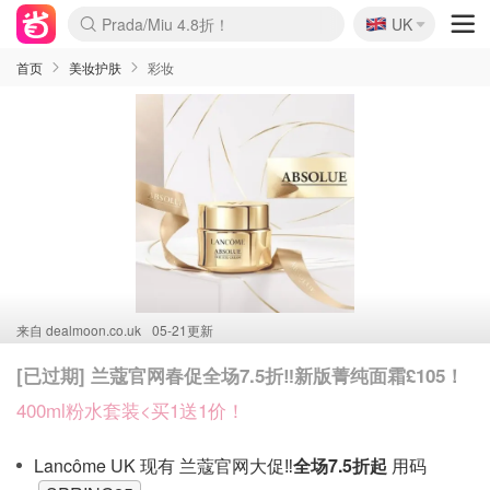
🇬🇧
Prada/Miu 4.8折！
UK
麦卢卡蜂蜜夏促！个位数！
啥？必胜客披萨5折！
首页
美妆护肤
彩妆
来自
dealmoon.co.uk
05-21更新
[已过期] 兰蔻官网春促全场7.5折‼️新版菁纯面霜£105！
400ml粉水套装<买1送1价！
Lancôme UK 现有 兰蔻官网大促‼️
全场7.5折起
用码