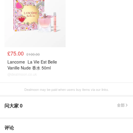
£75.00
£100.00
Lancome
La Vie Est Belle
Vanille Nude 香水 50ml
@dealmoon.co.uk
Dealmoon may be paid when users buy items via our links.
问大家
0
全部
评论