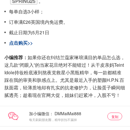
SPRING25
。
每单自选3小样；
订单满£26英国境内免运费。
截止日期为5月21日
点击购买>>
小编推荐：
如果你还在纠结兰蔻家琳琅满目的单品怎么选，
这几款“闭眼入”的当家花旦绝对不能错过！从干皮亲妈Teint
Idole持妆粉底液到熬夜党救星小黑瓶精华，每一款都精准
踩在我的审美和肤感点上。尤其是最近入手的塑颜H.P.N.百
肽面霜，轻薄质地却有扎实的抗老修护力，让脸蛋子瞬间细
腻透亮；趁着现在官网大促，姐妹们赶紧冲，入股不亏！
加小编微信：
复制
每天刷刷朋友圈，精华折扣不漏掉