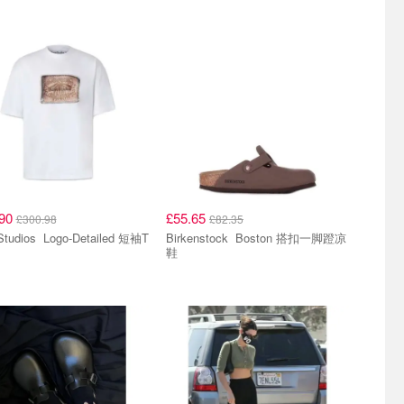
.90
£55.65
£300.98
£82.35
Logo-Detailed 短袖T
Birkenstock Boston 搭扣一脚蹬凉
鞋