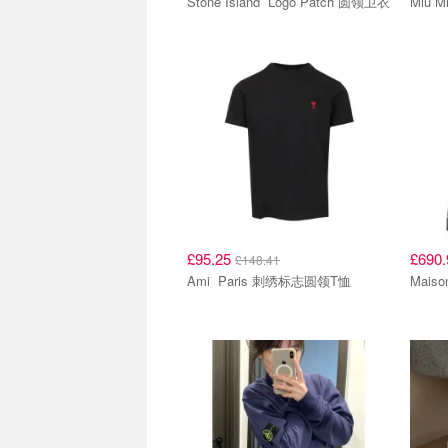
Stone Island Logo Patch 圆领卫衣
£95.25
£690
£148.41
Ami Paris 刺绣标志圆领T恤