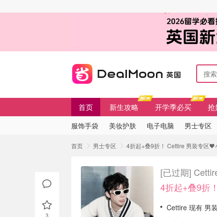
首页
新生攻略
开学季必买
抢
服饰手袋
美妆护肤
电子电脑
男士专区
首页
男士专区
4折起+叠9折！ Cettire 男装专区
[已过期]
Cett
4折起+叠9折
Cettire 现有 
3