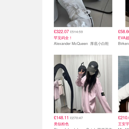
£322.07
£58.
£514.59
罕见码全！
EVA
Alexander McQueen 厚底小白鞋
£148.11
£210
£270.47
类似粉色
王安