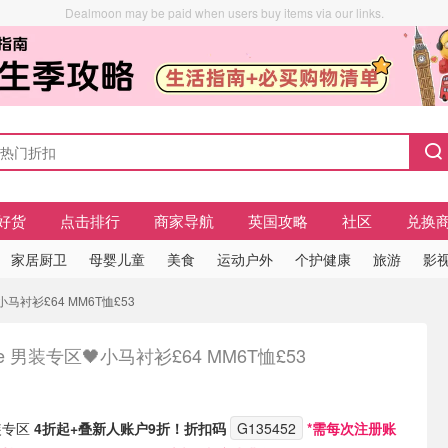
Dealmoon may be paid when users buy items via our links.
好货
点击排行
商家导航
英国攻略
社区
兑换
家居厨卫
母婴儿童
美食
运动户外
个护健康
旅游
影视
小马衬衫£64 MM6T恤£53
ire 男装专区🖤小马衬衫£64 MM6T恤£53
！
男装专区
4折起+叠新人账户9折！折扣码
G135452
*需每次注册‮账