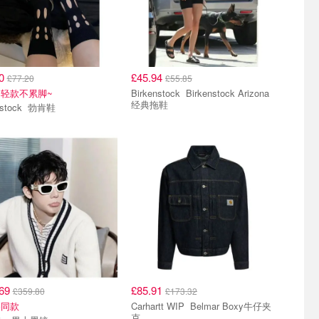
60
£45.94
£77.20
£55.85
超轻款不累脚~
Birkenstock Birkenstock Arizona
经典拖鞋
Birkenstock 勃肯鞋
.69
£85.91
£359.80
£173.32
宇同款
Carhartt WIP Belmar Boxy牛仔夹
克