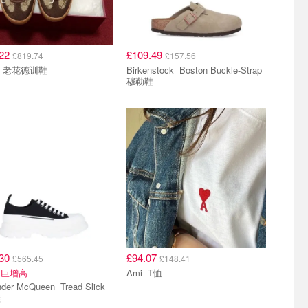
.22
£109.49
£819.74
£157.56
Gucci 老花德训鞋
Birkenstock Boston Buckle-Strap
穆勒鞋
.30
£94.07
£565.45
£148.41
！巨增高
Ami T恤
r McQueen Tread Slick
鞋