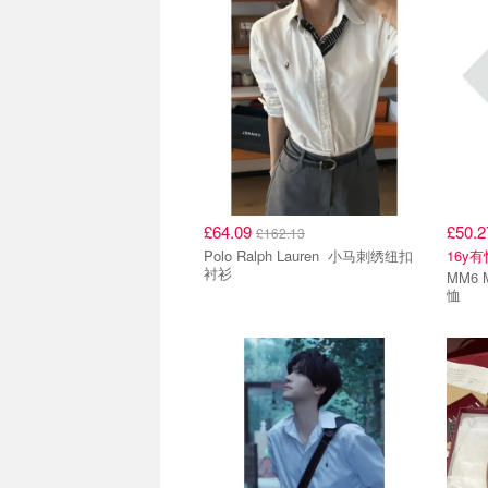
£64.09
£50.
£162.13
Polo Ralph Lauren 小马刺绣纽扣
16y
衬衫
MM6 Mai
恤