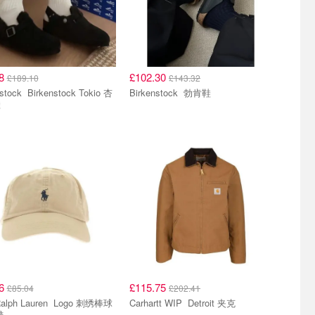
98
£102.30
£189.10
£143.32
kenstock Tokio 杏
Birkenstock 勃肯鞋
鞋
06
£115.75
£85.04
£202.41
h Lauren Logo 刺绣棒球
Carhartt WIP Detroit 夹克
檐