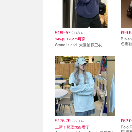
£169.57
£99.
£148.41
14y有 170cm可穿
Birkenstock Bir
色拖
Stone Island 大童袖标卫衣
£175.79
£52.
£270.47
上新！奶蓝太好看了
Polo Ralp
帽 弯