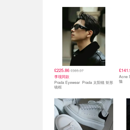
£225.86
£141
£385.37
李现同款
Acne Studios 
恤
Prada Eyewear Prada 太阳镜 矩形
镜框