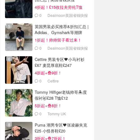
4折起！£15收拉夫劳伦T恤
0
Dealmoon英国省钱快报
英国男装必买推荐&折扣汇总 |
Adidas、Gymshark等潮牌
1折起！帅帅留子看过来！
0
Dealmoon英国省钱快报
Cettire 男装专区🖤小马衬衫
£67 麦昆厚底鞋£247
4折起+叠9折！
0
Cettire
Tommy Hilfiger老钱帅哥🏝️度
假衬衫£28 T恤£12
5折起+叠8折！
0
Tommy UK
Puma 潮男专区🖤张凌赫夹克
£25 小怪兽鞋£20
3折起+叠7折起！