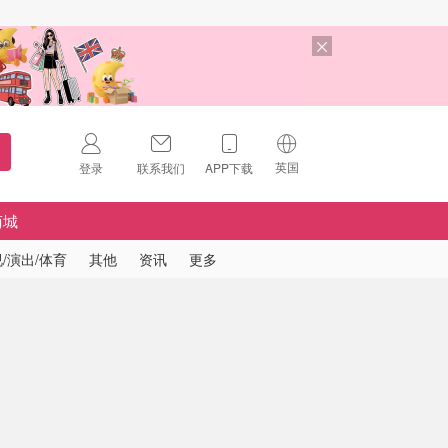
英国
登录
联系我们
APP下载
🇺🇸
美国
商城
🇨🇳
中国
/演出/体育
其他
资讯
更多
🇨🇦
加拿大
扫码下载 App
🇬🇧
英国
Download on the
App Store
🇩🇪
德国
Download the
Android App
🇫🇷
法国