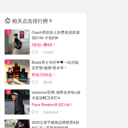
相关点击排行榜
Coach男款折上折😎老花双肩
包£159 卡包£38
3折起+叠8折！
0
Coach
Boots男士专区💙🖤一站式搞
定护肤/健康/香水等！
剃须刀5折起！
0
Boots
lululemon官网 潮男在穿啥✊湖
水蓝连帽卫衣£74
Pace Breaker夹克£104！
0
lululemon
2025父亲节服饰品牌推荐&折
扣汇总 | 英国省钱快报