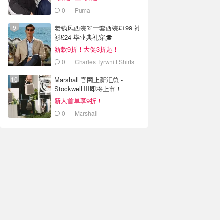
0
Puma
老钱风西装👔一套西装£199 衬
衫£24 毕业典礼穿🎓
新款9折！大促3折起！
0
Charles Tyrwhitt Shirts
Ltd.
Marshall 官网上新汇总 -
Stockwell III即将上市！
新人首单享9折！
0
Marshall