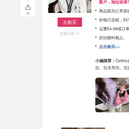
商品因为汇率原
10
价格已含税，到
去购买
去购买
运费£4.99或订
更新于06-17
折扣随时截止。
点击购买>>
小编推荐：
Cet
拉、拉夫劳伦、北