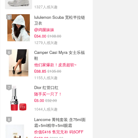
1327人感兴趣
lululemon Scuba 宽松半拉链
卫衣
@鸡腿妹妹
£64.00
£108.00
1279人感兴趣
Camper Casi Myra 女士乐福
鞋
他们家爆款！皮质超软~
£68.85
£135.00
1155人感兴趣
Dior 红管口红
随手买一只了！
£6.00
£32.00
1044人感兴趣
Lancome 菁纯套装 含75ml面
霜+5ml精华+5ml眼霜
价值£416 售完无补 码5OFF