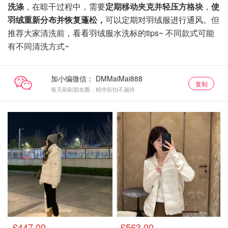
洗涤
，在晾干过程中，需要
定期移动夹克并轻压方格块
，
使
羽绒重新分布并恢复蓬松，
可以定期对羽绒服进行通风。但
推荐大家清洗前，看看羽绒服水洗标的tips~ 不同款式可能
有不同清洗方式~
加小编微信：
复制
每天刷刷朋友圈，精华折扣不漏掉
大童
大童
£447.00
£563.00