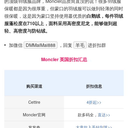
的顶级羽绒服品牌，Moncler品质简直没的说！很多羽绒服
保暖都是因为很厚重，但蒙口的羽绒服可以做到轻薄的同时
很保暖，这是因为蒙口坚持使用蕞优质的
白鹅绒，每件羽绒
服蓬松度在710以上，面料采用高密度尼龙，能够做到超
轻、高密度与防钻绒。
加微信
DMMaiMai888
，回复
羊毛
进折扣群
Moncler 英国折扣汇总
购买渠道
折扣信息
Cettire
4折起>>
Moncler官网
款多码全，
直达>>
发发奇
大童款入手好划算>>