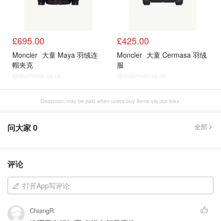
£695.00
£425.00
Moncler
大童 Maya 羽绒连
Moncler
大童 Cermasa 羽绒
帽夹克
服
@dealmoon.co.uk
@dealmoon.co.uk
Dealmoon may be paid when users buy items via our links.
问大家
0
全部
评论
打开App写评论
ChiangR