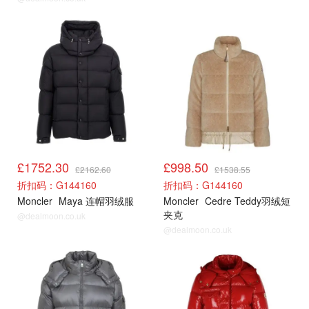
cettire
cettire
£1752.30
£998.50
£2162.60
£1538.55
折扣码：G144160
折扣码：G144160
Moncler
Maya 连帽羽绒服
Moncler
Cedre Teddy羽绒短
夹克
@dealmoon.co.uk
@dealmoon.co.uk
cettire
cettire