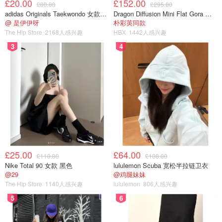
£20.00
£152.00
£80.00
£295.00
adidas Originals Taekwondo 女款黑色运动鞋
Dragon Diffusion Mini Flat Gora 深棕色手提包
@ 是伊伊呀
朴彩英同款
The Hip Store
2168人感兴趣
HBX
1442人感兴趣
3
4
£25.00
£64.00
£110.00
£108.00
Nike Total 90 女款 黑色
lululemon Scuba 宽松半拉链卫衣
@29
@鸡腿妹妹
The Hip Store
1140人感兴趣
lululemon
806人感兴趣
5
6