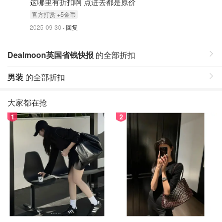
这哪里有折扣啊 点进去都是原价
官⽅打赏 +5⾦币
2025-09-30
· 回复
Dealmoon英国省钱快报
的全部折扣
男装
的全部折扣
大家都在抢
1
2