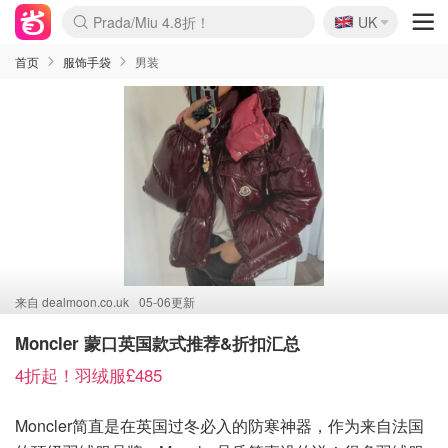
🇬🇧
Prada/Miu 4.8折！
UK
麦卢卡蜂蜜夏促！个位数！
啥？必胜客披萨5折！
首页
服饰手袋
男装
来自
dealmoon.co.uk
05-06更新
Moncler 蒙口英国款式推荐&折扣汇总
4折起！羽绒服£485
Moncler简直是在英国过冬必入的防寒神器，作为来自法国