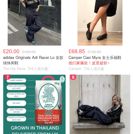
£20.00
£68.85
£100.00
£135.00
adidas Originals Adi Racer Lo 女款
Camper Casi Myra 女士乐福鞋
绿休闲鞋
他们家爆款！皮质超软~
The Hip Store
754人感兴趣
Camper
735人感兴趣
7
8