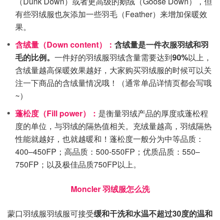
（Dunk Down）或者更高级的鹅绒（Goose Down），但
有些羽绒服也灰添加一些羽毛（Feather）来增加保暖效
果。
含绒量（Down content）：
含绒量是一件衣服羽绒和羽
毛的比例。
一件好的羽绒服羽绒含量需要达到
90%
以上，
含绒量越高保暖效果越好，大家购买羽绒服的时候可以关
注一下商品的含绒量情况哦！（通常单品详情页都会写哦
~）
蓬松度（Fill power）：
是衡量羽绒产品的厚度或蓬松程
度的单位，与羽绒的隔热值相关。充绒量越高，羽绒隔热
性能就越好，也就越暖和！蓬松度一般分为中等品质：
400–450FP；高品质：500-550FP；优质品质：550–
750FP；以及极佳品质750FP以上。
Moncler 羽绒服怎么洗
蒙口羽绒服羽绒服可接受
缓和干洗和水温不超过30度的温和