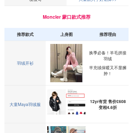
Moncler 蒙口款式推荐
推荐款式
上身图
推荐理由
换季必备！羊毛拼接
羽绒
羽绒开衫
半充绒保暖又不显臃
肿！
12yr有货 售价£608
大童Maya羽绒服
变相4.6折