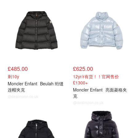
大童
大童
£485.00
£625.00
剩10y
12yr/r有货！！官网售价
£1300+
Moncler Enfant
Beulah 绗缝
连帽夹克
Moncler Enfant
亮面菱格夹
克
@dealmoon.co.uk
@dealmoon.co.uk
大童
大童