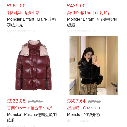
£565.00
£435.00
剩8y@Judy爱生活
类似款 @Therjoe 剩10y
Moncler Enfant
Maire 连帽
Moncler Enfant
针织拼接羽
羽绒夹克
绒服
@dealmoon.co.uk
@dealmoon.co.uk
cettire
cettire
£933.05
£807.64
£1767.91
£972.32
官网£1585！相当于5.8折！
折扣码：G144160
Moncler
Parana连帽短款羽
Moncler
羽绒开衫
绒服
@dealmoon.co.uk
@dealmoon.co.uk