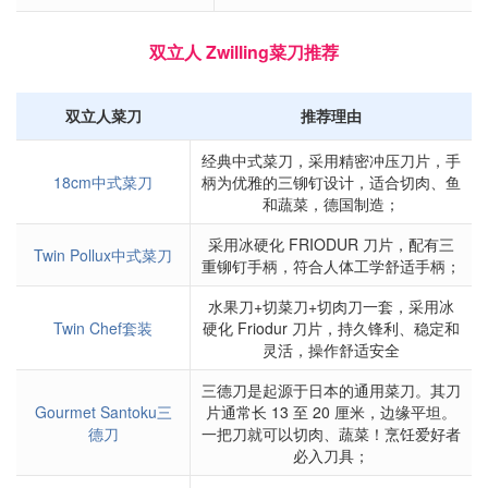
双立人 Zwilling菜刀推荐
双立人菜刀
推荐理由
经典中式菜刀，采用精密冲压刀片，手
18cm中式菜刀
柄为优雅的三铆钉设计，适合切肉、鱼
和蔬菜，德国制造；
采用冰硬化 FRIODUR 刀片，配有三
Twin Pollux中式菜刀
重铆钉手柄，符合人体工学舒适手柄；
水果刀+切菜刀+切肉刀一套，采用冰
Twin Chef套装
硬化 Friodur 刀片，持久锋利、稳定和
灵活，操作舒适安全
三德刀是起源于日本的通用菜刀。其刀
Gourmet Santoku三
片通常长 13 至 20 厘米，边缘平坦。
德刀
一把刀就可以切肉、蔬菜！烹饪爱好者
必入刀具；