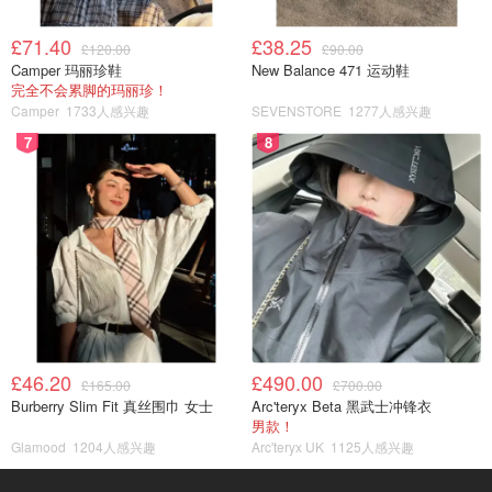
£71.40
£38.25
£120.00
£90.00
Camper 玛丽珍鞋
New Balance 471 运动鞋
完全不会累脚的玛丽珍！
Camper
1733人感兴趣
SEVENSTORE
1277人感兴趣
7
8
£46.20
£490.00
£165.00
£700.00
Burberry Slim Fit 真丝围巾 女士
Arc'teryx Beta 黑武士冲锋衣
男款！
Glamood
1204人感兴趣
Arc'teryx UK
1125人感兴趣