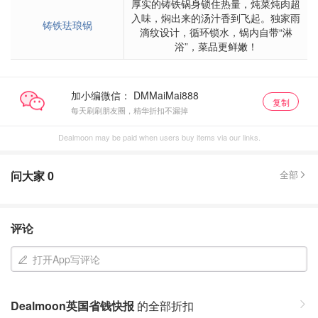
厚实的铸铁锅身锁住热量，炖菜炖肉超
入味，焖出来的汤汁香到飞起。独家雨
铸铁珐琅锅
滴纹设计，循环锁水，锅内自带“淋
浴”，菜品更鲜嫩！
加小编微信：
复制
每天刷刷朋友圈，精华折扣不漏掉
Dealmoon may be paid when users buy items via our links.
问大家
0
全部
评论
打开App写评论
Dealmoon英国省钱快报
的全部折扣