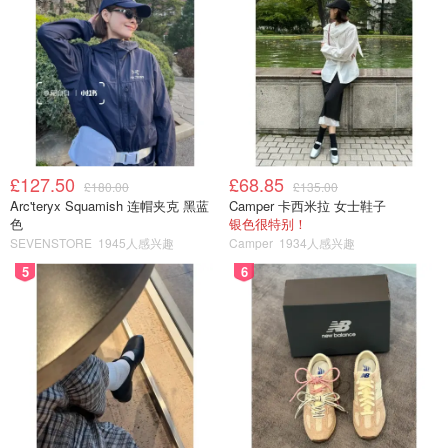
£127.50
£68.85
£180.00
£135.00
Arc'teryx Squamish 连帽夹克 黑蓝
Camper 卡西米拉 女士鞋子
色
银色很特别！
SEVENSTORE
1945人感兴趣
Camper
1934人感兴趣
5
6