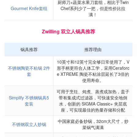
厨师刀+蔬菜水果刀套组，相比于Twin
Gourmet Knife套组
Chef系列少了一把，但是性价比拉
满！
Zwilling 双立人锅具推荐
锅具推荐
推荐理由
10英寸和12英寸完全够日常使用了，V
不锈钢陶瓷不粘锅 2件
形手柄更符合人体工学，采用Ceraforc
套
e XTREME 陶瓷不粘涂层延长了3倍的
使用寿命。
可用于烹饪、炖煮、蒸煮或加热，盖子
Simplify 不锈钢锅具5
带有集成式过滤器，可快速安全地倒
套装
水，创新的 SIGMA Classic+ 夹层底
座，可实现最佳的热量存储和分配
中国家庭必备炒锅，32cm大尺寸，炒
不锈钢双立人炒锅
菜锅气满满