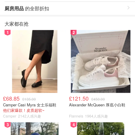
厨房用品
的全部折扣
大家都在抢
1
2
£68.85
£121.50
£135.00
£450.00
Camper Casi Myra 女士乐福鞋
Alexander McQueen 厚底小白鞋
他们家爆款！皮质超软~
Camper
2142人感兴趣
Flannels
1964人感兴趣
3
4