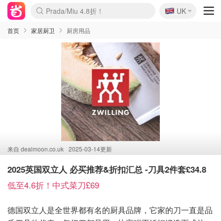
🇬🇧
Prada/Miu 4.8折！
UK
麦卢卡蜂蜜夏促！个位数！
啥？必胜客披萨5折！
首页
家居厨卫
厨房用品
来自
dealmoon.co.uk
2025-03-14更新
2025英国双立人 必买推荐&折扣汇总 -刀具2件套£34.8
低至4.6折！中式菜刀£69
德国双立人是全世界都有名的厨具品牌，它家的刀一直是品