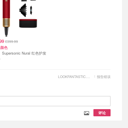
.99
£399.99
的颜色
红色护发
机
LOOKFANTASTIC.COM
报告错误
评论