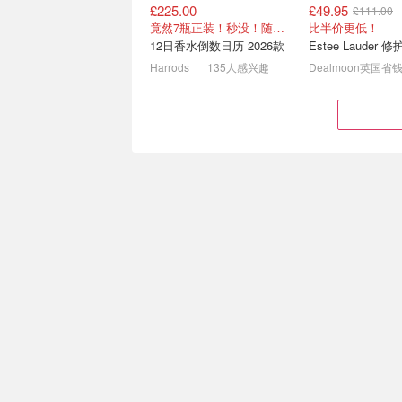
£225.00
£49.95
£111.00
LF 7.5折它又回来了🔥橘子
Boots 英国伴手
竟然7瓶正装！秒没！随时补货蹲！！！
比半价更低！
面霜£38！TF腮红£33！
🛍️富士、香奈儿
12日香水倒数日历 2026款
🚨YSL九色盘£50热卖中！£33入帕尔玛10支热香！
Harrods
135人感兴趣
Dealmoon英国省
Cult Beauty8月必买合集🤩
潘婷护理防脱发头
Byredo罕见参加
个位数拿下
£40.00
£325.00
£50.00
£325.00
Le Labo8折+送£10礼卡💥Marvis牙膏£3
£8.33
£20.00
不浓但很显色！
Suqqu Signature Color Eyes 眼影 6.2g
Cult Beauty
Harrods