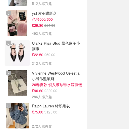
512人感兴趣
ysl 皮革眼影盘
色号500/600
£29.86
£54.00
493人感兴趣
Clarks Pisa Stud 黑色皮革小
猫跟
£22.50
£60.00
312人感兴趣
Vivienne Westwood Celestia
小号吊坠项链
26春夏款 锁头带珍珠水滴项链
£96.80
£220.00
286人感兴趣
Ralph Lauren 针织毛衣
£75.00
£125.00
272人感兴趣