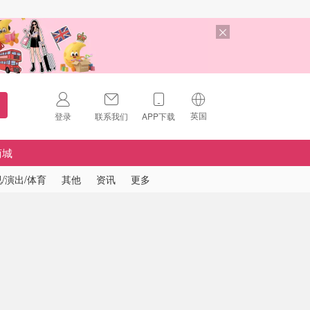
英国
登录
联系我们
APP下载
🇺🇸
美国
商城
🇨🇳
中国
/演出/体育
其他
资讯
更多
🇨🇦
加拿大
扫码下载 App
🇬🇧
英国
Download on the
App Store
🇩🇪
德国
Download the
Android App
🇫🇷
法国