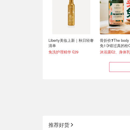
Liberty美妆上新｜秋日轻奢
骨折价❓The body
清单
免1🍋错过真的栓Q
免洗护理精华 £29
Flannels折扣升级💥美妆3
LF 隐藏好价🤫
折起+叠9折！stila粉底£9！
£14、YSL皮革眼影
推荐好货
£24抢一瓶off-white香水💥1.8折！兰蔻高光£13！
YSL唇冻£17