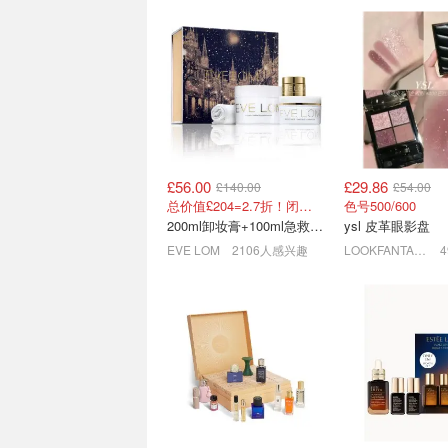
£56.00
£29.86
£140.00
£54.00
Pantene Lift'N'Volume 1L
Christophe Ro
总价值£204=2.7折！闭眼冲这套！
色号500/600
丰盈护发素 无硅添加 生物
折‼️玫瑰洗发膏£1
200ml卸妆膏+100ml急救面膜+面霜+洁颜布
ysl 皮革眼影盘
素
£7.02
£18.00
6.3折+送大肠发
EVE LOM
2106人感兴趣
LOOKFANTASTIC.COM