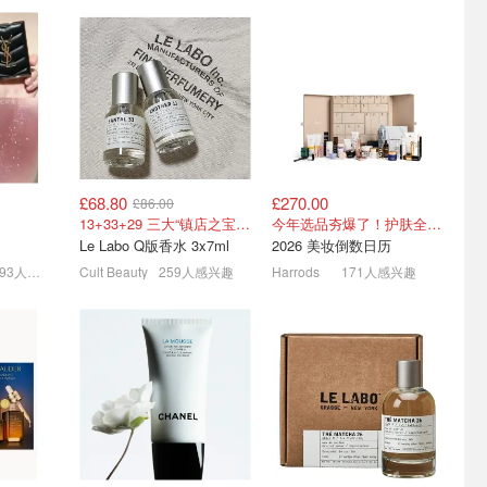
£68.80
£270.00
£86.00
bin夏促折上
Space NK 2026 美妆圣诞
编编聚焦👀Allbeauty热销
13+33+29 三大“镇店之宝”！
今年选品夯爆了！护肤全线都很绝
0
日历官宣💥蹲发售！
榜🏅卡诗洗发水£19抢❗
Le Labo Q版香水 3x7ml
2026 美妆倒数日历
圈！
仅£275（价值£1200+）
泡沫洁面£2 | 50ml娇兰复原蜜£84
493人感兴趣
Cult Beauty
259人感兴趣
Harrods
171人感兴趣