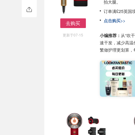
拍大腿。
订单满£25英国
点击购买>>
去购买
去购买
更新于07-15
小编推荐：
从“吹
速干发，减少高温
繁做护理更划算，