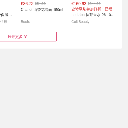
£36.72
£160.63
£51.00
£244.00
礼必买合集
骨折！潘婷丰盈洗发水 1L
OLAPLEX N°.5 免洗护发
史诗级别参加打折！已经被禁很久了 快抢
Chanel 山茶花洁面 150ml
、戴森等
无硅配方仅£5！
素好价！保湿修护力max
Estee Lauder 修护保湿套装
Le Labo 抹茶香水 26 100ml
3折起! 霸哥→科颜氏小冰盾防晒£21原£46
1瓶顶4瓶！速冲
£22.50
£32.00
钱快报
Boots
Cult Beauty
展开更多
皮精华液
LF 洗护发2折起‼️卡诗白金
Space NK百镑专场💰收
£21、£18收Olaplex4号+5
Diptyque、腊梅
£50.25
£200.00
£67.00
£200.00
号
油扁塌总有合适的！GG生发精华£5
Sarah Chapman熬夜油补货、50ml玫瑰之水/杜桑£81
价值£430！怒省£100左右！
上个月卖爆了！
精华+眼霜+白金面霜
Estee Lauder Re-Nutriv 套装 含50ml正装白金面霜
YSL Beauty Couture Mini Clutch 裸色眼影盘
Estee Lauder Re-Nutriv 焕活礼盒
LOOKFANTASTIC.COM
Harrods