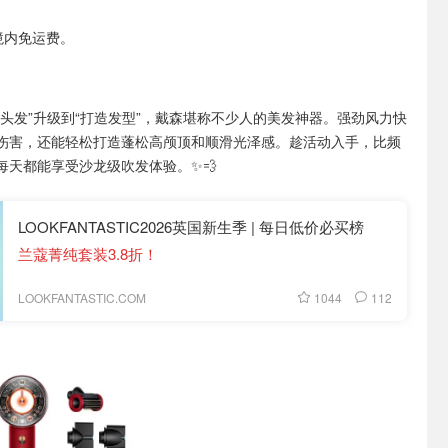
境内免运费。
干头发”升级到“打造发型”，戴森堪称不少人的美发神器。强劲风力快
伤害，还能轻松打造蓬松高颅顶和顺滑光泽感。趁活动入手，比频
每天都能享受沙龙级吹发体验。✨💨
LOOKFANTASTIC2026英国新生季 | 每日低价必买榜
兰蔻菁纯套装3.8折！
1044
112
LOOKFANTASTIC.COM