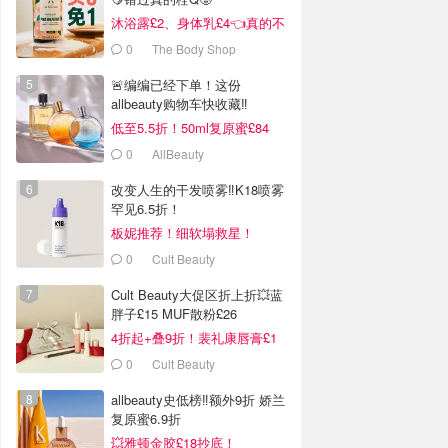
沐浴露£2、身体乳£4👈真的不
戳我看看吗❓
0
The Body Shop
🚨编编已经下单！这份
allbeauty购物车快收藏‼️
低至5.5折！50ml复原蜜£84
0
AllBeauty
改变人生的干发喷雾‼️K18喷雾
罕见6.5折！
板妮推荐！细软塌救星！
0
Cult Beauty
Cult Beauty大促区折上折💥蓝
胖子£15 MUF散粉£26
4折起+叠9折！裴礼康唇膏£1
0
Cult Beauty
allbeauty史低榜‼️额外9折 娇兰
复原蜜6.9折
💥雅顿金胶£18抄底！