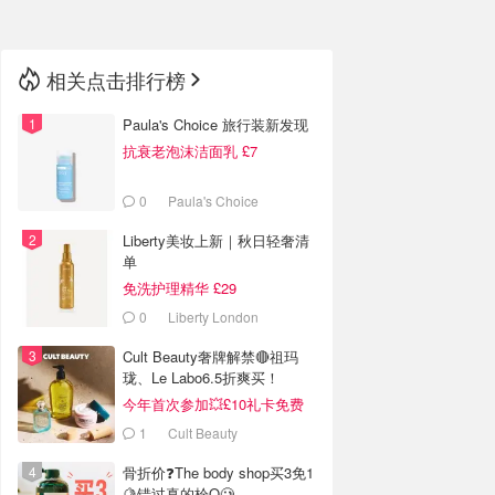
相关点击排行榜
Paula's Choice 旅行装新发现
抗衰老泡沫洁面乳 £7
0
Paula's Choice
Liberty美妆上新｜秋日轻奢清
单
免洗护理精华 £29
0
Liberty London
Cult Beauty奢牌解禁🔴祖玛
珑、Le Labo6.5折爽买！
今年首次参加💥£10礼卡免费
拿
1
Cult Beauty
骨折价❓The body shop买3免1
🍋错过真的栓Q🥲