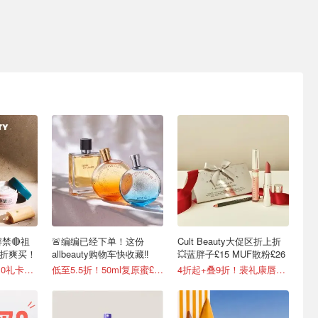
牌解禁🔴祖
🚨编编已经下单！这份
Cult Beauty大促区折上折
.5折爽买！
allbeauty购物车快收藏‼️
💥蓝胖子£15 MUF散粉£26
今年首次参加💥£10礼卡免费拿
低至5.5折！50ml复原蜜£84
4折起+叠9折！裴礼康唇膏£1