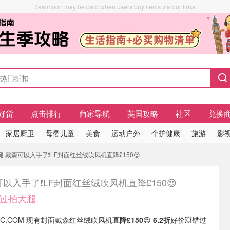
Dealmoon may be paid when users buy items via our links.
好货
点击排行
商家导航
英国攻略
社区
兑换
家居厨卫
母婴儿童
美食
运动户外
个护健康
旅游
影视
腿 戴森可以入手了❗LF封面红丝绒吹风机直降£150😍
以入手了❗LF封面红丝绒吹风机直降£150😍
错过拍大腿
STIC.COM 现有封面戴森红丝绒吹风机
直降£150
😍
6.2折
好价💥错过