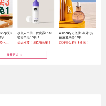
 shop买3
改变人生的干发喷雾‼️K18
allbeauty史低榜‼️额外9折
🥲
喷雾罕见6.5折！
娇兰复原蜜6.9折
沐浴露£2、身体乳£4👈真的不戳我看看吗❓
板妮推荐！细软塌救星！
💥雅顿金胶£18抄底！
展开更多
卡诗白金
喜报🤗Space NK全场8折回
LOOKFANTASTIC2026英
£27
归！Diptyque、Aesop参加
国新生季 | 每日低价必买榜
腊梅洁面£24、RéVive一夜回春油有货
兰蔻菁纯套装3.8折！