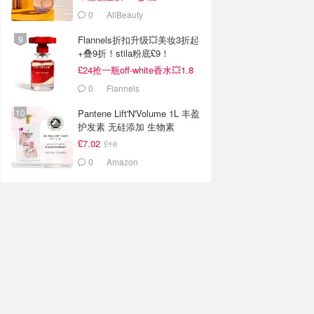
0
AllBeauty
Flannels折扣升级💥美妆3折起
+叠9折！stila粉底£9！
£24抢一瓶off-white香水💥1.8
折！兰蔻高光£13！
0
Flannels
Pantene Lift'N'Volume 1L 丰盈
护发素 无硅添加 生物素
£7.02
£18
0
Amazon