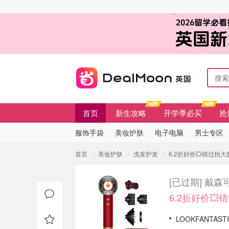
首页
新生攻略
开学季必买
抢
服饰手袋
美妆护肤
电子电脑
男士专区
首页
美妆护肤
洗发护发
6.2折好价💥错过拍大
[已过期]
戴森可
6.2折好价💥
LOOKFANTA