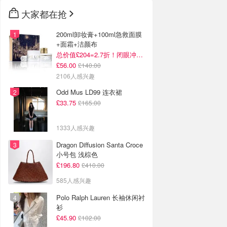
大家都在抢
200ml卸妆膏+100ml急救面膜
+面霜+洁颜布
总价值£204=2.7折！闭眼冲这套！
£56.00
£140.00
2106人感兴趣
Odd Mus LD99 连衣裙
£33.75
£165.00
1333人感兴趣
Dragon Diffusion Santa Croce
小号包 浅棕色
£196.80
£410.00
585人感兴趣
Polo Ralph Lauren 长袖休闲衬
衫
£45.90
£102.00