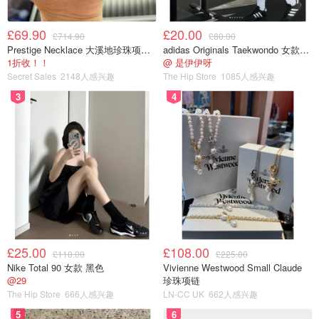
£69.90
£20.00
£714.90
£80.00
Prestige Necklace 大溪地珍珠项链 10-11mm
adidas Originals Taekwondo 女款黑色运动鞋
1折收！！
@ 是伊伊呀
Secret Sales
2148人感兴趣
The Hip Store
1085人感兴趣
3
4
£25.00
£108.00
£110.00
£225.00
Nike Total 90 女款 黑色
Vivienne Westwood Small Claude
@29
珍珠项链
The Hip Store
666人感兴趣
LN-CC UK
662人感兴趣
5
6