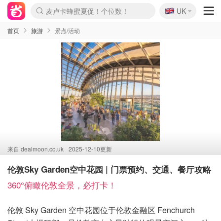
🇬🇧
Prada/Miu 4.8折！
UK
麦卢卡蜂蜜夏促！个位数！
啥？必胜客披萨5折！
首页
旅游
景点/活动
来自
dealmoon.co.uk
2025-12-10更新
伦敦Sky Garden空中花园 | 门票预约、交通、餐厅攻略
360°俯瞰伦敦全景，必打卡！
伦敦 Sky Garden 空中花园位于伦敦金融区 Fenchurch