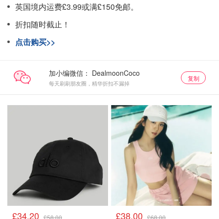
英国境内运费£3.99或满£150免邮。
折扣随时截止！
点击购买>>
加小编微信：
复制
每天刷刷朋友圈，精华折扣不漏掉
£34.20
£38.00
£58.00
£68.00