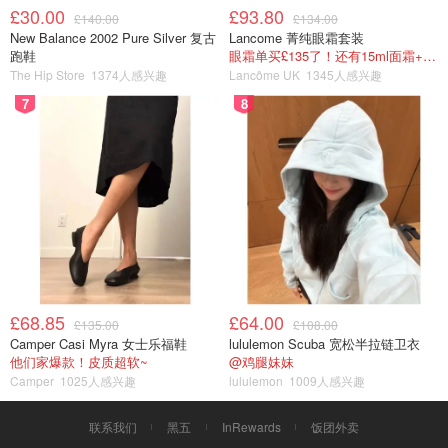
£30.00
£93.80
£140.00
£134.00
New Balance 2002 Pure Silver 复古
Lancome 菁纯眼霜套装
跑鞋
眼霜单买£135了！还有15ml面霜+5ml精华~！
The Hip Store
1374人感兴趣
Lancôme UK
1345人感兴趣
7
8
£68.85
£64.00
£135.00
£108.00
Camper Casi Myra 女士乐福鞋
lululemon Scuba 宽松半拉链卫衣
他们家爆款！皮质超软~
@鸡腿妹妹
Camper
1025人感兴趣
lululemon
1009人感兴趣
联系我们
黑五
InRewards
饭团外卖