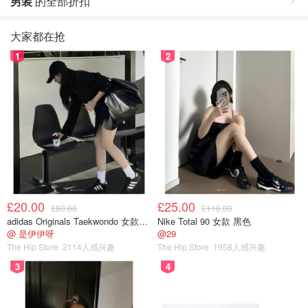
男装
的全部折扣
大家都在抢
1
2
£20.00
£25.00
£80.00
£110.00
adidas Originals Taekwondo 女款黑色运动鞋
Nike Total 90 女款 黑色
@ 是伊伊呀
@29
The Hip Store
2114人感兴趣
The Hip Store
1958人感兴趣
3
4