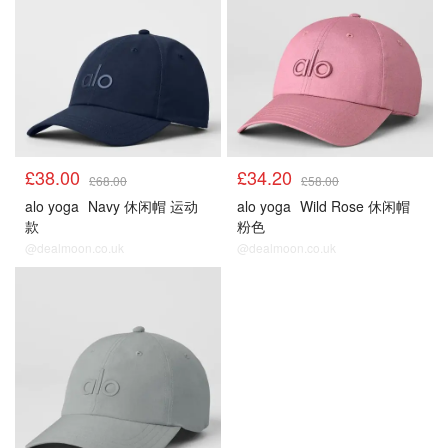
£38.00
£34.20
£68.00
£58.00
alo yoga
Navy 休闲帽 运动
alo yoga
Wild Rose 休闲帽
款
粉色
@dealmoon.co.uk
@dealmoon.co.uk