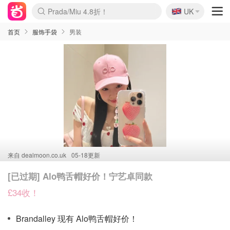
🇬🇧
Prada/Miu 4.8折！
UK
麦卢卡蜂蜜夏促！个位数！
啥？必胜客披萨5折！
首页
服饰手袋
男装
来自
dealmoon.co.uk
05-18更新
[已过期] Alo鸭舌帽好价！宁艺卓同款
£34收！
Brandalley 现有 Alo鸭舌帽好价！