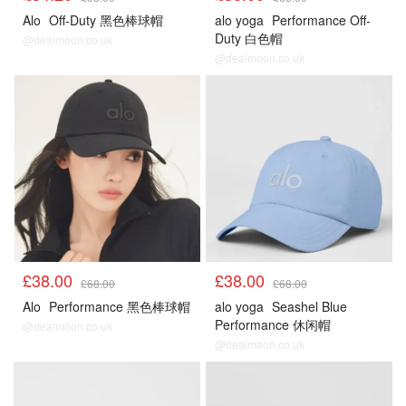
Alo
Off-Duty 黑色棒球帽
alo yoga
Performance Off-
Duty 白色帽
@dealmoon.co.uk
@dealmoon.co.uk
£38.00
£38.00
£68.00
£68.00
Alo
Performance 黑色棒球帽
alo yoga
Seashel Blue
Performance 休闲帽
@dealmoon.co.uk
@dealmoon.co.uk