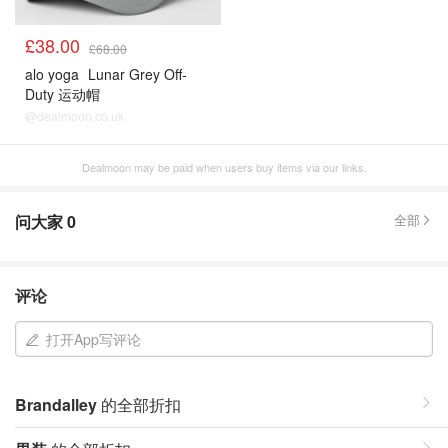
£38.00
£68.00
alo yoga
Lunar Grey Off-
Duty 运动帽
@dealmoon.co.uk
Dealmoon may be paid when users buy items via our links.
问大家
0
全部
评论
打开App写评论
Brandalley
的全部折扣