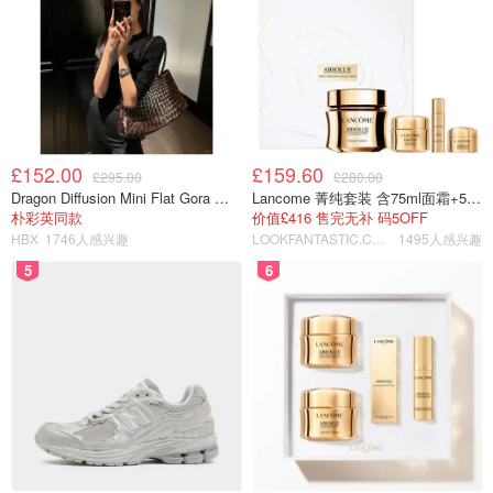
£152.00
£159.60
£295.00
£280.00
Dragon Diffusion Mini Flat Gora 深棕色手提包
Lancome 菁纯套装 含75ml面霜+5ml精华+5ml眼霜
朴彩英同款
价值£416 售完无补 码5OFF
HBX
1746人感兴趣
LOOKFANTASTIC.COM
1495人感兴趣
5
6