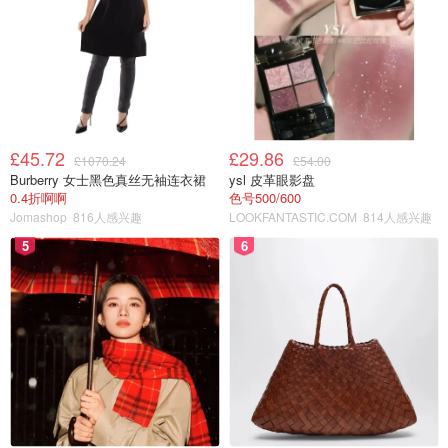
£45.72
£29.86
£1070.24
£54.00
Burberry 女士黑色真丝无袖连衣裙
ysl 皮革眼影盘
0.4折啊啊
色号500/600
Jomashop
816人感兴趣
LOOKFANTASTIC.COM
814人感兴趣
5
6