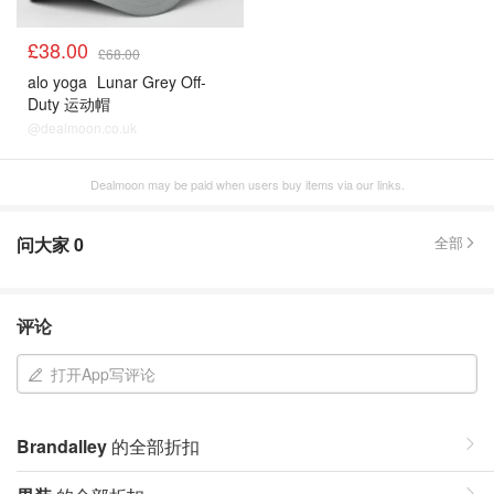
£38.00
£68.00
alo yoga
Lunar Grey Off-
Duty 运动帽
@dealmoon.co.uk
Dealmoon may be paid when users buy items via our links.
问大家
0
全部
评论
打开App写评论
Brandalley
的全部折扣