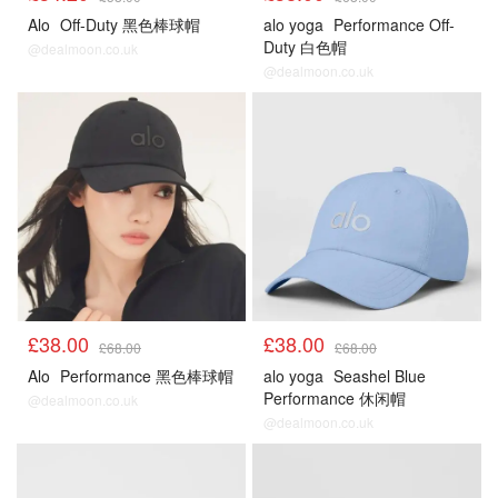
Alo
Off-Duty 黑色棒球帽
alo yoga
Performance Off-
Duty 白色帽
@dealmoon.co.uk
@dealmoon.co.uk
£38.00
£38.00
£68.00
£68.00
Alo
Performance 黑色棒球帽
alo yoga
Seashel Blue
Performance 休闲帽
@dealmoon.co.uk
@dealmoon.co.uk