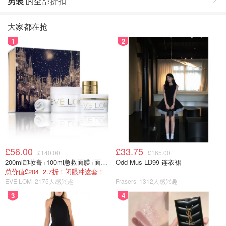
男装
的全部折扣
大家都在抢
1
2
£56.00
£33.75
£140.00
£165.00
200ml卸妆膏+100ml急救面膜+面霜+洁颜布
Odd Mus LD99 连衣裙
总价值£204=2.7折！闭眼冲这套！
EVE LOM
2175人感兴趣
Frasers
1312人感兴趣
3
4