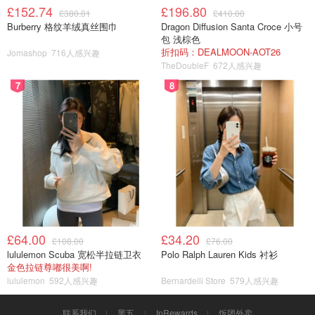
£152.74
£196.80
£380.01
£410.00
Burberry 格纹羊绒真丝围巾
Dragon Diffusion Santa Croce 小号
包 浅棕色
折扣码：DEALMOON-AOT26
Jomashop
716人感兴趣
TheDoubleF
672人感兴趣
7
8
£64.00
£34.20
£108.00
£76.00
lululemon Scuba 宽松半拉链卫衣
Polo Ralph Lauren Kids 衬衫
金色拉链尊嘟很美啊!
lululemon
592人感兴趣
Bernardelli Store
579人感兴趣
联系我们
黑五
InRewards
饭团外卖