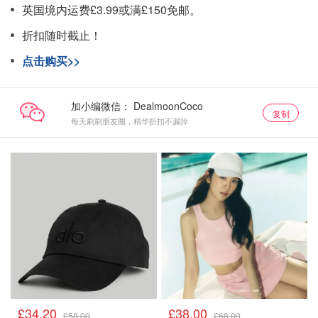
英国境内运费£3.99或满£150免邮。
折扣随时截止！
点击购买>>
加小编微信：
复制
每天刷刷朋友圈，精华折扣不漏掉
£34.20
£38.00
£58.00
£68.00