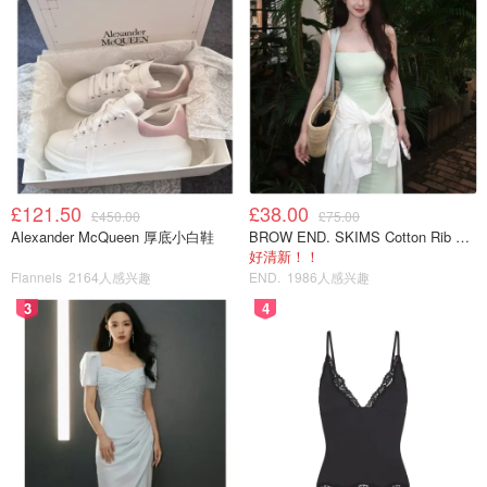
£121.50
£38.00
£450.00
£75.00
Alexander McQueen 厚底小白鞋
BROW END. SKIMS Cotton Rib 长款背心连衣裙 薄荷绿
好清新！！
Flannels
2164人感兴趣
END.
1986人感兴趣
3
4