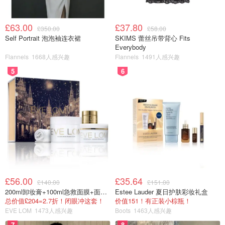
£63.00
£37.80
£350.00
£58.00
Self Portrait 泡泡袖连衣裙
SKIMS 蕾丝吊带背心 Fits
Everybody
Flannels
1668人感兴趣
Flannels
1491人感兴趣
5
6
£56.00
£35.64
£140.00
£151.00
200ml卸妆膏+100ml急救面膜+面霜+洁颜布
Estee Lauder 夏日护肤彩妆礼盒
总价值£204=2.7折！闭眼冲这套！
价值151！有正装小棕瓶！
EVE LOM
1473人感兴趣
Boots
1463人感兴趣
7
8