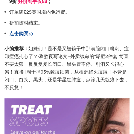
9折
好价到手仅£8
；
订单满£25英国境内免运费。
折扣随时结束。
点击购买>>
小编推荐：
姐妹们！是不是又被镜子中那满脸闭口粉刺、痘
印痘疤扎心了？😭熬夜写论文+外卖续命的“爆痘2件套”简直
不要太狠！反反复复长闭口、黑头冒不停、刚消又长很心
累！直接1周干掉95%致痘细菌，从根源掐灭痘痘！不管是
闭口、白头、黑头，还是零星红肿痘，点涂几天就瘪下去，
不反复！