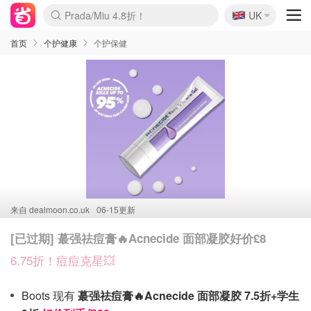
🇬🇧
Prada/Miu 4.8折！
UK
麦卢卡蜂蜜夏促！个位数！
啥？必胜客披萨5折！
首页
个护健康
个护保健
来自
dealmoon.co.uk
06-15更新
[已过期] 蕞强祛痘膏🔥Acnecide 面部凝胶好价£8
6.75折！痘痘克星💥
Boots 现有
蕞强祛痘膏🔥Acnecide 面部凝胶 7.5折+学生