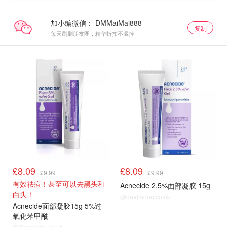
加小编微信：
复制
每天刷刷朋友圈，精华折扣不漏掉
Acnecide祛痘膏
顺手买1件
£8.09
£8.09
£9.99
£9.99
有效祛痘！甚至可以去黑头和
Acnecide 2.5%面部凝胶 15g
白头！
@dealmoon.co.uk
Acnecide面部凝胶15g 5%过
氧化苯甲酰
@dealmoon.co.uk