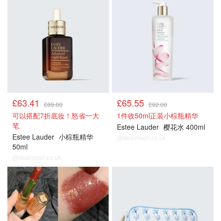
£63.41
£65.55
£89.00
£92.00
可以搭配7折底妆！怒省一大
1件收50ml正装小棕瓶精华
笔
Estee Lauder
樱花水 400ml
Estee Lauder
小棕瓶精华
@dealmoon.co.uk
50ml
@dealmoon.co.uk
正价产品85折
正价产品85折