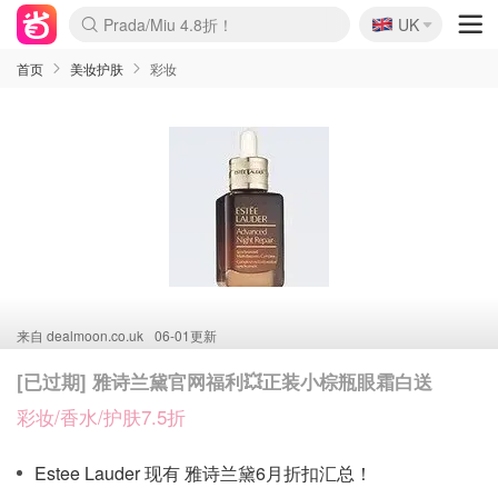
🇬🇧
Prada/Miu 4.8折！
UK
麦卢卡蜂蜜夏促！个位数！
啥？必胜客披萨5折！
首页
美妆护肤
彩妆
来自
dealmoon.co.uk
06-01更新
[已过期] 雅诗兰黛官网福利💥正装小棕瓶眼霜白送
彩妆/香水/护肤7.5折
Estee Lauder 现有 雅诗兰黛6月折扣汇总！