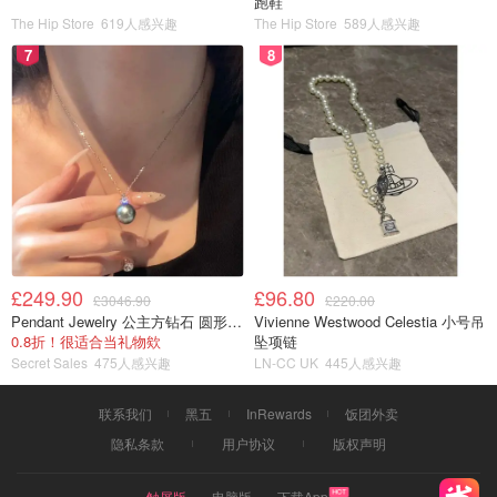
跑鞋
The Hip Store
619人感兴趣
The Hip Store
589人感兴趣
7
8
£249.90
£96.80
£3046.90
£220.00
Pendant Jewelry 公主方钻石 圆形大溪地珍珠吊坠 11-12mm
Vivienne Westwood Celestia 小号吊
0.8折！很适合当礼物欸
坠项链
Secret Sales
475人感兴趣
LN-CC UK
445人感兴趣
联系我们
黑五
InRewards
饭团外卖
隐私条款
用户协议
版权声明
触屏版
电脑版
下载App