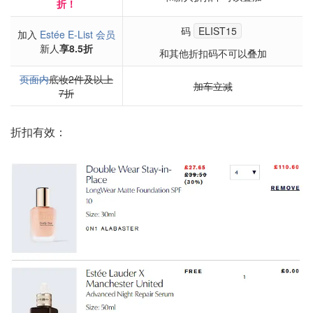
折！
码
ELIST15
加入
Estée E-List 会员
新人
享8.5折
和其他折扣码不可以叠加
页面内
底妆2件及以上
加车立减
7折
折扣有效：