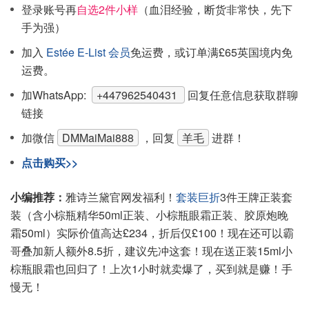
登录账号再
自选2件小样
（血泪经验，断货非常快，先下
手为强）
加入
Estée E-List 会员
免运费，或订单满£65英国境内免
运费。
加WhatsApp:
+447962540431
回复任意信息获取群聊
链接
加微信
DMMaiMai888
，回复
羊毛
进群！
点击购买>>
小编推荐：
雅诗兰黛官网发福利！
套装巨折
3件王牌正装套
装（含小棕瓶精华50ml正装、小棕瓶眼霜正装、胶原炮晚
霜50ml）实际价值高达£234，折后仅£100！现在还可以霸
哥叠加新人额外8.5折，建议先冲这套！现在送正装15ml小
棕瓶眼霜也回归了！上次1小时就卖爆了，买到就是赚！手
慢无！