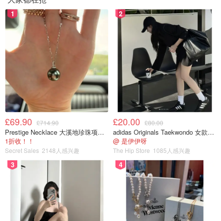
1
2
£69.90
£20.00
£714.90
£80.00
Prestige Necklace 大溪地珍珠项链 10-11mm
adidas Originals Taekwondo 女款黑色运动鞋
1折收！！
@ 是伊伊呀
Secret Sales
2148人感兴趣
The Hip Store
1085人感兴趣
3
4