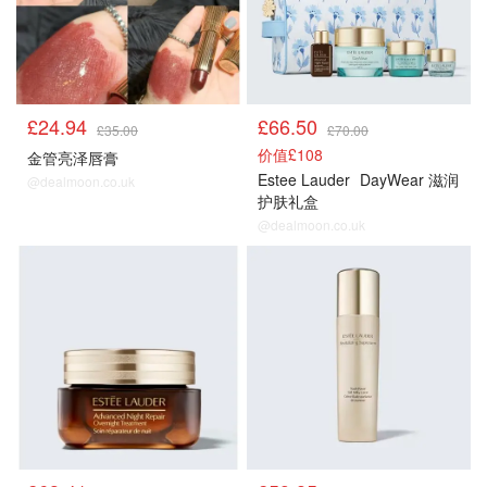
£24.94
£66.50
£35.00
£70.00
价值£108
金管亮泽唇膏
Estee Lauder
DayWear 滋润
@dealmoon.co.uk
护肤礼盒
@dealmoon.co.uk
正价产品85折
正价产品85折