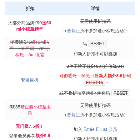
折扣
详情
无需使用折扣码
大部分商品满£90
送50
ml小棕瓶精华
（
套装巨折
不参加送小棕瓶活动）
消费满£75
赠15ml洁
码
RESET
面、7ml面霜、7ml小
和新人折扣不可以叠加
棕瓶、5ml眼霜
3件王牌正装£100 (价值£234)
疑似霸哥！罕见可叠
新人额外8.5
折码
套装巨折
ELIST15
或不叠折扣享赠礼4件套码
RESET
无需使用折扣码
满£85
赠正装小棕瓶眼
霜
（
套装巨折
不参加送小棕瓶活动）
无门槛7.5折！
加入
Estée E-List 会员
登录会员再享
额外9.5
和新人折扣不可以叠加