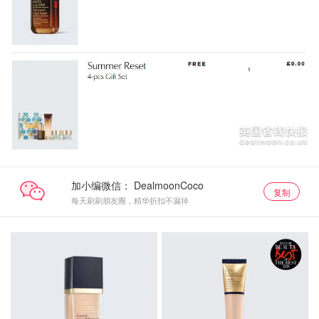
加小编微信：
复制
每天刷刷朋友圈，精华折扣不漏掉
底妆
底妆