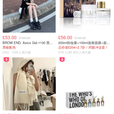
£53.00
£56.00
£105.00
£140.00
BROW END. Asics Gel-1130 黑色运动鞋
200ml卸妆膏+100ml急救面膜+面霜+洁颜布
黑银配色
总价值£204=2.7折！闭眼冲这套！
END.
1395人感兴趣
EVE LOM
850人感兴趣
5
6