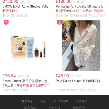
£150.00
£180.00
£300.00
£200.00
BROW END. Acne Studios Vally 刺绣围巾 白色
Penhaligon's Portraits Miniature Collection 香氛套装 5瓶装
断货飞快！
叠9折后仅£36/瓶！全热款+标志性兽首头
END.
781人感兴趣
Dealmoon英国省钱快报
781人感兴趣
7
8
£35.64
£45.90
£151.00
£102.00
Estee Lauder 夏日护肤彩妆礼盒
Polo Ralph Lauren 长袖休闲衬衫
3件正装！单小棕瓶售价就要£65！
Boots
766人感兴趣
Bernardelli Store
627人感兴趣
联系我们
黑五
InRewards
饭团外卖
隐私条款
用户协议
版权声明