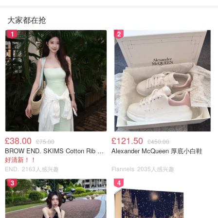
大家都在抢
1
2
£38.00
£121.50
£75.00
£450.00
BROW END. SKIMS Cotton Rib 长款背心连衣裙 薄荷绿
Alexander McQueen 厚底小白鞋
好清新！！
END.
2163人感兴趣
Flannels
2035人感兴趣
3
4