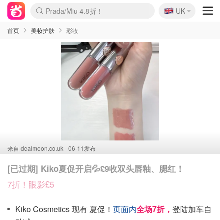
🇬🇧
Prada/Miu 4.8折！
UK
麦卢卡蜂蜜夏促！个位数！
啥？必胜客披萨5折！
首页
美妆护肤
彩妆
来自
dealmoon.co.uk
06-11发布
[已过期] Kiko夏促开启💦£9收双头唇釉、腮红！
7折！眼影£5
Kiko Cosmetics 现有 夏促！
页面内
全场7折，
登陆加车自