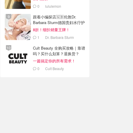
0
lululemon
跟着小编探店🇬🇧伦敦Dr.
Barbara Sturm德国贵妇水疗护
肤
8折！细扒销量王牌！
1
Dr. Barbara Sturm
Cult Beauty 全购买攻略｜靠谱
吗？买什么划算？退换货？
一篇搞定你的所有需求！
0
Cult Beauty