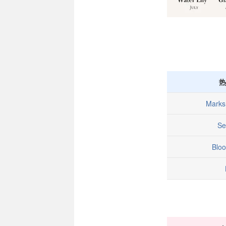
热
Marks
Se
Bloo