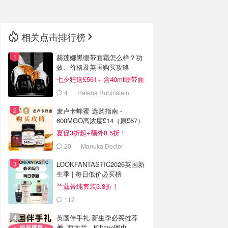
相关点击排行榜
赫莲娜黑绷带面霜怎么样？功
效、价格及英国购买攻略
七夕狂送£561+ 含40ml绷带面
霜
4
Helena Rubinstein
麦卢卡蜂蜜 选购指南 -
600MGO高浓度£14（原£67）
夏促3折起+额外8.5折！
20
Manuka Doctor
LOOKFANTASTIC2026英国新
生季 | 每日低价必买榜
兰蔻菁纯套装3.8折！
112
LOOKFANTASTIC.COM
英国伴手礼 新生季必买推荐
🎁- 西太后、Kiltane围巾、