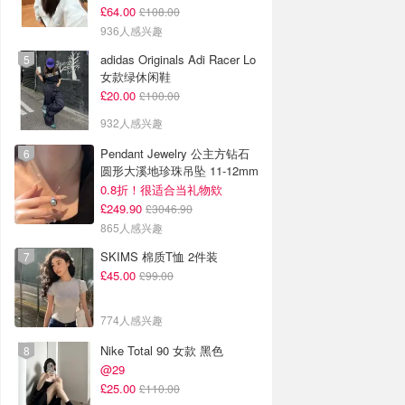
£64.00
£108.00
936人感兴趣
adidas Originals Adi Racer Lo
女款绿休闲鞋
£20.00
£100.00
932人感兴趣
Pendant Jewelry 公主方钻石
圆形大溪地珍珠吊坠 11-12mm
0.8折！很适合当礼物欸
£249.90
£3046.90
865人感兴趣
SKIMS 棉质T恤 2件装
£45.00
£99.00
774人感兴趣
Nike Total 90 女款 黑色
@29
£25.00
£110.00