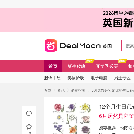
首页
新生攻略
开学季必买
抢
服饰手袋
美妆护肤
电子电脑
男士专区
首页
资讯
消费指南
6月居然是它🌸你的生日
12个月生日
6月居然是它
想要挑选一份既浪漫
13