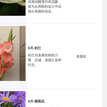
还相信睡莲代表启蒙，
因为从黑暗的泥土中绽
放出美丽的花朵。
8月-剑兰
剑兰代表着性格的力
老朋友
量、忠诚、道德正直和
纪念。
9月-紫菀花