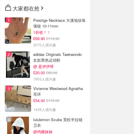
大家都在抢
Prestige Necklace 大溪地珍珠
项链 10-11mm
1折收！！
£69.90
£714.90
2070人感兴趣
adidas Originals Taekwondo
女款黑色运动鞋
@ 是伊伊呀
£20.00
£80.00
1903人感兴趣
Vivienne Westwood Agnatha
耳环
£54.40
£170.00
1439人感兴趣
lululemon Scuba 宽松半拉链
卫衣
@鸡腿妹妹