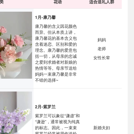
类
花语
适合送礼人群
1月-康乃馨
康乃馨的含义因花颜色
而异。但从本质上讲，
康乃馨花的基本含义包
妈妈
含着迷恋、区别和爱的
老师
理念。康乃馨的爱意包
括一切，从母亲的忠诚
女性长辈
之爱到求婚者对新娘的
热情等等。母亲节送给
妈妈一束康乃馨是非常
不错的选择~
2月-紫罗兰
紫罗兰可以象征“谦虚”和
“谦逊”，通常被视为纯真
的标志。因此，一束束
新婚夫妇
紫罗兰经常被用作送给