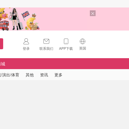
英国
登录
联系我们
APP下载
🇺🇸
美国
商城
🇨🇳
中国
/演出/体育
其他
资讯
更多
🇨🇦
加拿大
扫码下载 App
🇬🇧
英国
Download on the
App Store
🇩🇪
德国
Download the
Android App
🇫🇷
法国