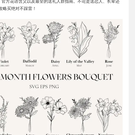
wers）、官方花语含义以及最全的送礼人群指南。不论是送恋人、长辈还
攻略买绝对不踩雷！