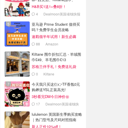
Burberry
H&B买1送1+叠8折！
4
Dealmoon英国省钱快报
亚马逊 Prime Student 值得买
吗？免费学生会员攻略
速戳领半年试用！新生必薅
88
Amazon
Kiltane 围巾折扣汇总 - 羊绒围
巾£49、羊毛围巾£13
苏格兰伴手礼！免费送礼袋
0
Kiltane
今天我只买这仨👉TF香氛0元
购🎁送YSL正装高光!
3秒看完DM今日神价㊙️
17
Dealmoon英国省钱快
报
lululemon 英国新生季购买攻略
｜热门型号及尺码对照指南
新人正价10%off！