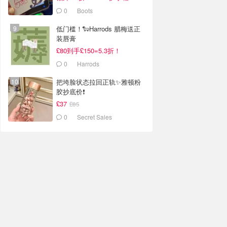
0
Boots
低门槛！🐑Harrods 腊梅送正
装唇膏
£80到手£150=5.3折！
0
Harrods
把垮脸状态拉回正轨✨雅顿粉
胶抄底价❗️
£37
£85
0
Secret Sales