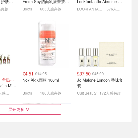
Estee Lauder 夏日护肤彩妆礼盒
Fresh Soy洁面乳康普茶护肤套装 100ml
Lookfantastic Absolue 菁纯套装
£50
折！
低至5折+额外9折!
2.5折起 纪梵希唇釉£14
感兴趣
Boots
605人感兴趣
LOOKFANTASTIC.COM
576人感兴趣
£4.51
£37.50
£14.95
£45.00
诞日历加入
Space NK8月折扣🫡
Sarah Chapman 好价💥
叠9折后仅£36/瓶！全热款+标志性兽首头
No7 补水面膜 100ml
Jo Malone London 香味套
超神秘！
Salt&Stone香膏£16
30ml熬夜神油£92
Penhaligon's Portraits Miniature Collection 香氛套装 5瓶装
装
8折！Sarah熬夜油30ml£92
8折！众多明星同款！
226人感兴趣
Boots
186人感兴趣
Cult Beauty
172人感兴趣
展开更多