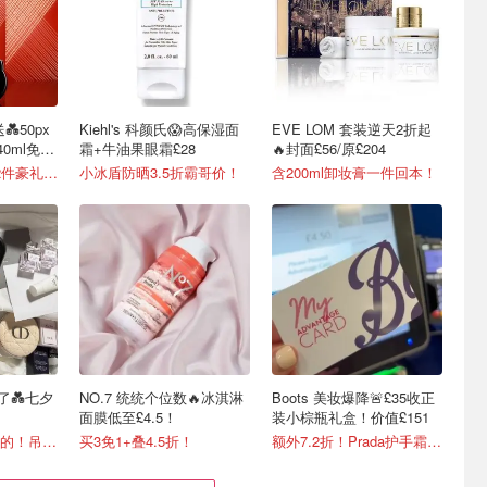
50px
Kiehl's 科颜氏😱高保湿面
EVE LOM 套装逆天2折起
0ml免费
霜+牛油果眼霜£28
🔥封面£56/原£204
是的你没看错💥12件豪礼价值£561+
小冰盾防晒3.5折霸哥价！
含200ml卸妆膏一件回本！
了💑七夕
NO.7 统统个位数🔥冰淇淋
Boots 美妆爆降🚨£35收正
面膜低至£4.5！
装小棕瓶礼盒！价值£151
📷还是多色可调节的！吊坠唇蜜£33
买3免1+叠4.5折！
额外7.2折！Prada护手霜£34