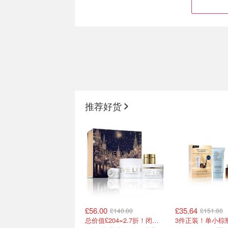
低门槛！🐑Harrods 腊梅送
来捡漏💥3.6折的F
正装唇膏
装‼️正装洁面+红
推荐好货
£80到手£150=5.3折！
£25收价值£68！
£56.00
£35.64
£140.00
£151.00
把垮脸状态拉回正轨✨雅顿
理肤泉 夏季大促买
总价值£204=2.7折！闭眼冲这套！
粉胶抄底价❗️
£15收防晒霜 😎