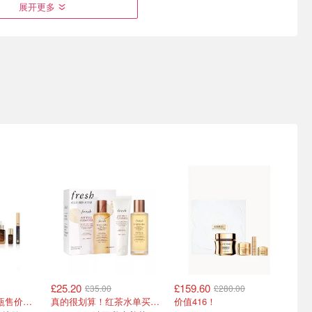
展开更多
resh套
韩女夏天不怕晒的秘密👂雪
3.7折抢‼️fresh大豆洁面+红
茶面霜
花秀养肤防晒£11抢‼️
茶面霜双正装套装‼️
8折+额外9折‼️送10ml面霜小样！
唇膏仅£9！
£25.20
£159.60
£35.00
£280.00
点啥 ☀️
LOOKFANTASTIC 护肤品
Escentual 夏促狂炸💥40ml
3件正装！单小棕瓶售价就要£65！
真的很划算！红茶水单买都要£35！
价值416！
大促买点啥？雅诗兰黛套装
小黑瓶礼盒£43 Dior唇膏£6