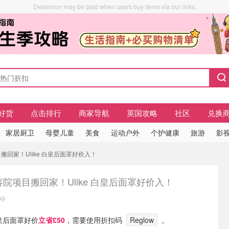
Dealmoon may be paid when users buy items via our links.
好货
点击排行
商家导航
英国攻略
社区
兑换
家居厨卫
母婴儿童
美食
运动户外
个护健康
旅游
影视
项目搬回家！Ulike 白皇后面罩好价入！
容院项目搬回家！Ulike 白皇后面罩好价入！
99
白皇后面罩好价
立省£50
，需要使用折扣码
Reglow
。