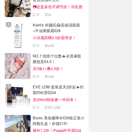
📷还是多色可调节的！吊坠唇
蜜£33
0
Dior
Kiehl's 科颜氏😱高保湿面霜
+牛油果眼霜£28
小冰盾防晒3.5折霸哥价！
0
Boots
NO.7 统统个位数🔥冰淇淋面
膜低至£4.5！
买3免1+叠4.5折！
0
Boots
EVE LOM 套装逆天2折起🔥封
面£56/原£204
含200ml卸妆膏一件回本！
0
EVE LOM
Boots 美妆爆降🚨£35收正装小
棕瓶礼盒！价值£151
额外7.2折！Prada护手霜£34