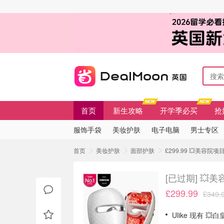
首页
新生攻略
开学季必买
抢
服饰手袋
美妆护肤
电子电脑
男士专区
首页
美妆护肤
面部护肤
£299.99 💥美容院
[已过期]
💥美
£299.99
£349.
Ulike 现有 