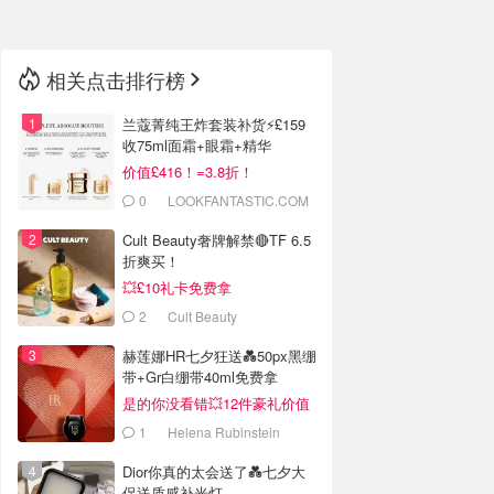
相关点击排行榜
兰蔻菁纯王炸套装补货⚡️£159
收75ml面霜+眼霜+精华
价值£416！=3.8折！
0
LOOKFANTASTIC.COM
Cult Beauty奢牌解禁🔴TF 6.5
折爽买！
💥£10礼卡免费拿
2
Cult Beauty
赫莲娜HR七夕狂送💑50px黑绷
带+Gr白绷带40ml免费拿
是的你没看错💥12件豪礼价值
£561+
1
Helena Rubinstein
Dior你真的太会送了💑七夕大
促送质感补光灯