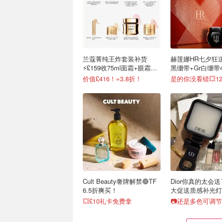
兰蔻菁纯王炸套装补货
赫莲娜HR七夕狂送
⚡️£159收75ml面霜+眼霜
黑绷带+Gr白绷带4
+精华
拿
价值£416！=3.8折！
Cult Beauty奢牌解禁🔴TF
Dior你真的太会送
6.5折爽买！
大促送质感补光灯
💥£10礼卡免费拿