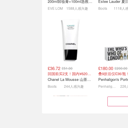
200ml卸妆膏+100ml急救面膜+面霜+洁颜布
£37.00
£85.00
7.5折+额外学生9
EVE LOM
1588人感兴趣
Boots
1118人
£36.72
£180.00
£51.00
£200.00
雅诗兰黛送正装它又杀回来
Debenhams圣
回国前买2支！国内¥620！立省近一半！
了！送卸妆膏70ml+睫毛膏
战局🌹紫色花卉
Chanel La Mousse 山茶洁面乳 150ml
✨
双正装赠礼价值£76！
戳我加入waitlist!
Boots
244人感兴趣
Penhaligon's