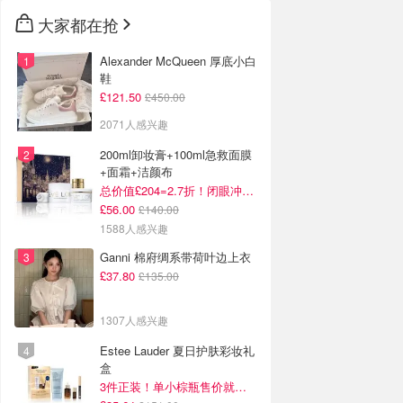
大家都在抢
Alexander McQueen 厚底小白
鞋
£121.50
£450.00
2071人感兴趣
200ml卸妆膏+100ml急救面膜
+面霜+洁颜布
总价值£204=2.7折！闭眼冲这套！
£56.00
£140.00
1588人感兴趣
Ganni 棉府绸系带荷叶边上衣
£37.80
£135.00
1307人感兴趣
Estee Lauder 夏日护肤彩妆礼
盒
3件正装！单小棕瓶售价就要£65！