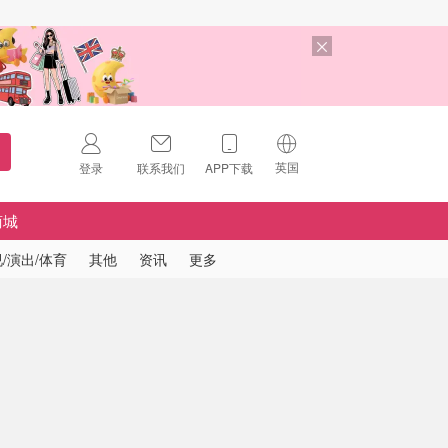
英国
登录
联系我们
APP下载
🇺🇸
美国
商城
🇨🇳
中国
/演出/体育
其他
资讯
更多
🇨🇦
加拿大
扫码下载 App
🇬🇧
英国
Download on the
App Store
🇩🇪
德国
Download the
Android App
🇫🇷
法国