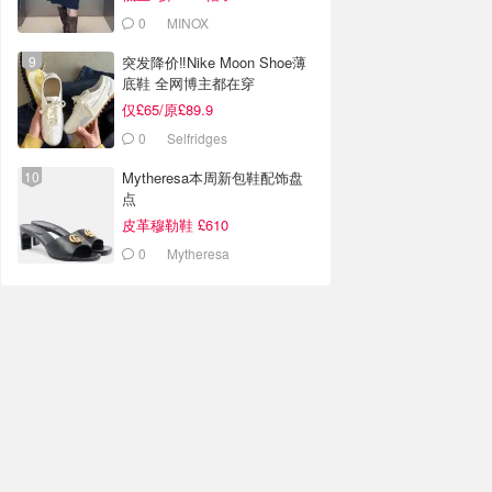
0
MINOX
突发降价‼️Nike Moon Shoe薄
底鞋 全网博主都在穿
仅£65/原£89.9
0
Selfridges
Mytheresa本周新包鞋配饰盘
点
皮革穆勒鞋 £610
0
Mytheresa