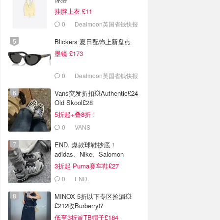
挂脖上衣 £11
0
Dealmoon英国省钱快报
Blickers 夏日配饰上新盘点
墨镜 £173
0
Dealmoon英国省钱快报
Vans突发折扣💥Authentic£24
Old Skool£28
5折起+叠8折！
0
VANS
END. 爆款球鞋抄底！
adidas、Nike、Salomon
3折起 Puma赛车鞋£27
0
END.
MINOX 5折以下专区捡漏💥
£212收Burberry⁉️
低至3折🚨TB帽子£184