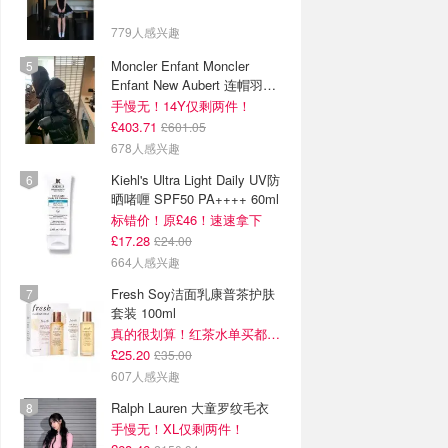
779人感兴趣
Moncler Enfant Moncler
Enfant New Aubert 连帽羽绒
服
手慢无！14Y仅剩两件！
£403.71
£601.05
678人感兴趣
Kiehl's Ultra Light Daily UV防
晒啫喱 SPF50 PA++++ 60ml
标错价！原£46！速速拿下
£17.28
£24.00
664人感兴趣
Fresh Soy洁面乳康普茶护肤
套装 100ml
真的很划算！红茶水单买都要£35！
£25.20
£35.00
607人感兴趣
Ralph Lauren 大童罗纹毛衣
手慢无！XL仅剩两件！