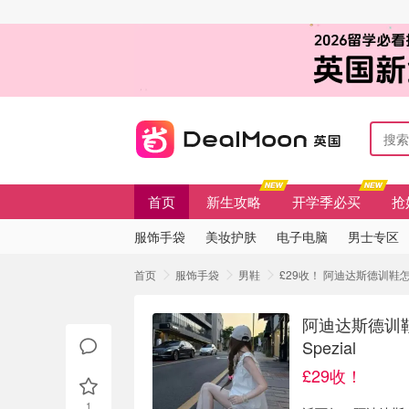
首页
新生攻略
开学季必买
抢
服饰手袋
美妆护肤
电子电脑
男士专区
首页
服饰手袋
男鞋
£29收！ 阿迪达斯德训鞋怎么选？
阿迪达斯德训鞋怎
Spezial
£29收！
1