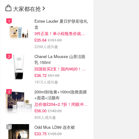
大家都在抢
Estee Lauder 夏日护肤彩妆礼
盒
3件正装！单小棕瓶售价就要£65！
£35.64
£151.00
2298人感兴趣
Chanel La Mousse 山茶洁面
乳 150ml
回国前买2支！国内¥620！立省近一半！
£36.72
£51.00
1815人感兴趣
200ml卸妆膏+100ml急救面膜
+面霜+洁颜布
总价值£204=2.7折！闭眼冲这套！
£56.00
£140.00
806人感兴趣
Odd Mus LD99 连衣裙
£33.75
£165.00