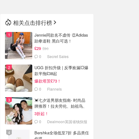
相关点击排行榜
Jennie同款名不虚传 👏Adidas
跆拳道鞋 黑白可选！
£29
£80
0
Secret Sales
UGG 折扣升级 | 反季捡漏💥爆
款半拖£38起
爆款塔茨£73！
0
Flannels
💓七夕送男朋友指南- 时尚品
牌推荐！拉夫劳伦、始祖鸟、
On！
3折起！
0
Dealmoon英国省钱快报
Bershka全场低至7折 多品类任
你搭