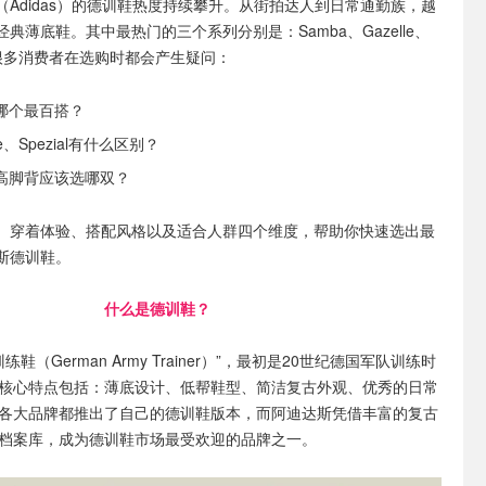
Adidas）的德训鞋热度持续攀升。从街拍达人到日常通勤族，越
典薄底鞋。其中最热门的三个系列分别是：Samba、Gazelle、
ezial很多消费者在选购时都会产生疑问：
哪个最百搭？
le、Spezial有什么区别？
高脚背应该选哪双？
、穿着体验、搭配风格以及适合人群四个维度，帮助你快速选出最
斯德训鞋。
什么是德训鞋？
鞋（German Army Trainer）”，最初是20世纪德国军队训练时
核心特点包括：薄底设计、低帮鞋型、简洁复古外观、优秀的日常
各大品牌都推出了自己的德训鞋版本，而阿迪达斯凭借丰富的复古
档案库，成为德训鞋市场最受欢迎的品牌之一。