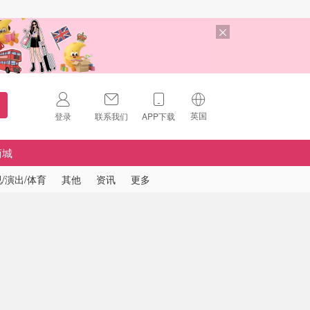
英国
登录
联系我们
APP下载
🇺🇸
美国
商城
🇨🇳
中国
/演出/体育
其他
资讯
更多
🇨🇦
加拿大
扫码下载 App
🇬🇧
英国
Download on the
App Store
🇩🇪
德国
Download the
Android App
🇫🇷
法国