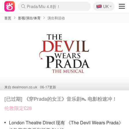
🇬🇧
Prada/Miu 4.8折！
UK
麦卢卡蜂蜜夏促！个位数！
啥？必胜客披萨5折！
首页
影视/演出/体育
演出和活动
来自
dealmoon.co.uk
06-17更新
[已过期] 《穿Prada的女王》音乐剧👠 电影粉速冲！
伦敦限定£28
London Theatre Direct 现有 《The Devil Wears Prada》