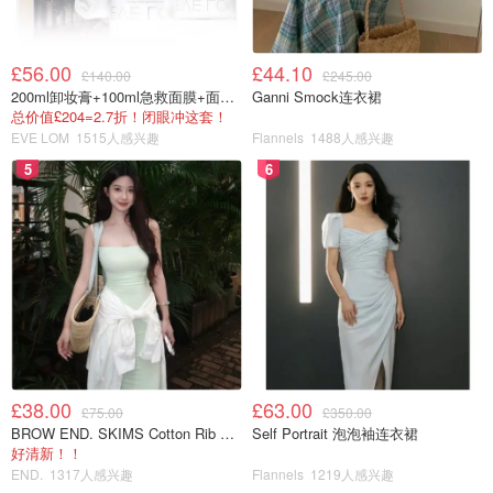
£56.00
£44.10
£140.00
£245.00
200ml卸妆膏+100ml急救面膜+面霜+洁颜布
Ganni Smock连衣裙
总价值£204=2.7折！闭眼冲这套！
EVE LOM
1515人感兴趣
Flannels
1488人感兴趣
5
6
£38.00
£63.00
£75.00
£350.00
BROW END. SKIMS Cotton Rib 长款背心连衣裙 薄荷绿
Self Portrait 泡泡袖连衣裙
好清新！！
END.
1317人感兴趣
Flannels
1219人感兴趣