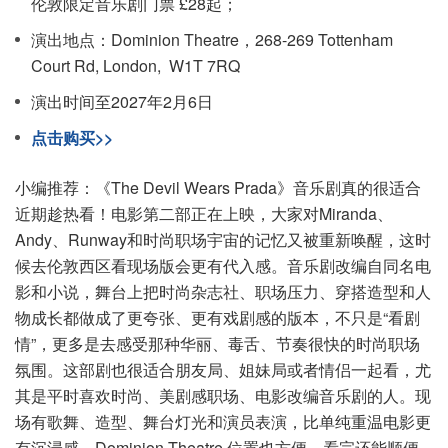
伦敦限定音乐剧门票 £28起；
演出地点：Dominion Theatre，268-269 Tottenham
Court Rd, London, W1T 7RQ
演出时间至2027年2月6日
点击购买>>
小编推荐：《The Devil Wears Prada》音乐剧真的很适合
近期趁热看！电影第二部正在上映，大家对Miranda、
Andy、Runway和时尚职场宇宙的记忆又被重新唤醒，这时
候去伦敦西区看现场版会更有代入感。音乐剧改编自同名电
影和小说，舞台上把时尚杂志社、职场压力、穿搭造型和人
物成长都做成了更夸张、更有戏剧感的版本，不只是“看剧
情”，更多是去感受那种华丽、毒舌、节奏很快的时尚职场
氛围。这部剧也很适合朋友局、姐妹局或者情侣一起看，尤
其是平时喜欢时尚、美剧感职场、电影改编音乐剧的人。现
场有歌舞、造型、舞台灯光和演员表演，比单纯重温电影更
有沉浸感。Dominion Theatre 位置也方便，看完还能顺便