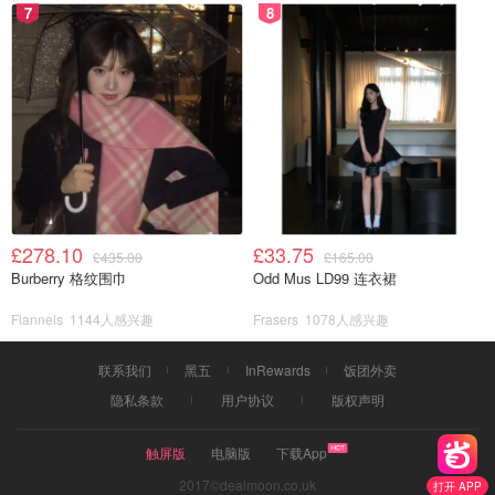
7
8
£278.10
£33.75
£435.00
£165.00
Burberry 格纹围巾
Odd Mus LD99 连衣裙
Flannels
1144人感兴趣
Frasers
1078人感兴趣
联系我们
黑五
InRewards
饭团外卖
隐私条款
用户协议
版权声明
触屏版
电脑版
下载App
2017©dealmoon.co.uk
打开 APP