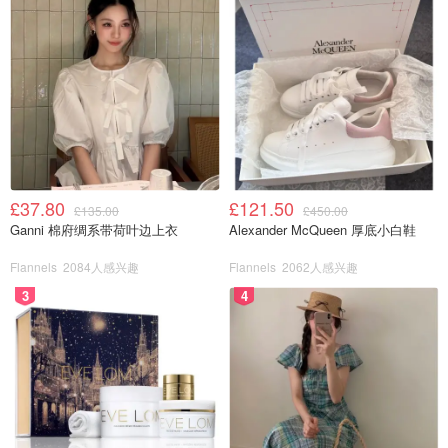
£37.80
£121.50
£135.00
£450.00
Ganni 棉府绸系带荷叶边上衣
Alexander McQueen 厚底小白鞋
Flannels
2084人感兴趣
Flannels
2062人感兴趣
3
4