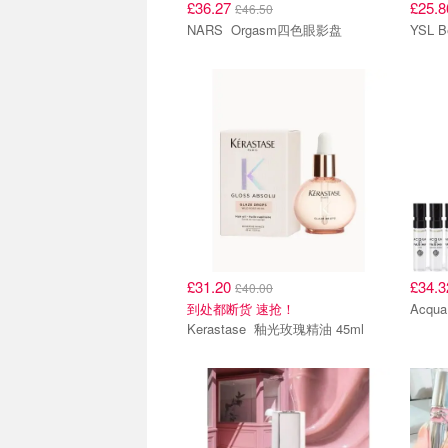
£36.27
£25.
£46.50
NARS Orgasm四色眼影盘
£31.20
£34.
£40.00
到处都断货 速抢！
Kerastase 釉光玫瑰精油 45ml