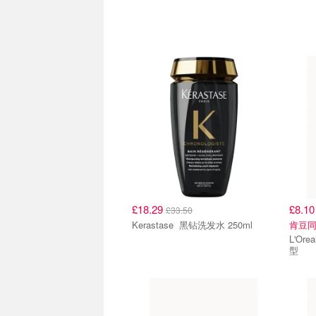
£18.29
£8.1
£33.50
Kerastase 黑钻洗发水 250ml
肯豆
L'Oreal Par
型