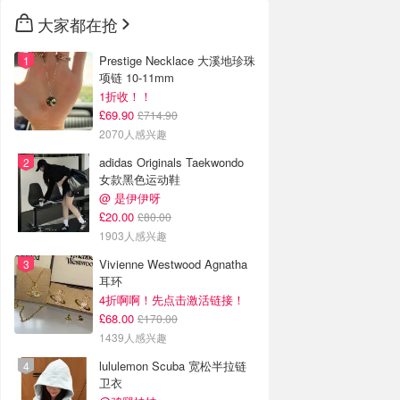
大家都在抢
Prestige Necklace 大溪地珍珠
项链 10-11mm
1折收！！
£69.90
£714.90
2070人感兴趣
adidas Originals Taekwondo
女款黑色运动鞋
@ 是伊伊呀
£20.00
£80.00
1903人感兴趣
Vivienne Westwood Agnatha
耳环
4折啊啊！先点击激活链接！
£68.00
£170.00
1439人感兴趣
lululemon Scuba 宽松半拉链
卫衣