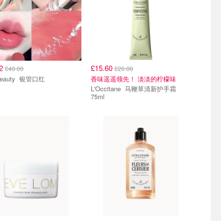
52
£15.60
£40.00
£20.00
YSL Beauty 银管口红
香味遥遥领先！ 淡淡的柠檬味
L'Occitane 马鞭草清新护手霜
75ml