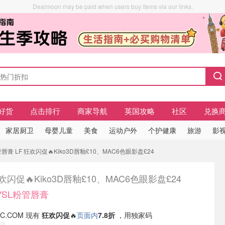
Dealmoon may be paid when users buy items via our links.
好货
点击排行
商家导航
英国攻略
社区
兑换
家居厨卫
母婴儿童
美食
运动户外
个护健康
旅游
影视
管唇膏 LF 狂欢闪促🔥Kiko3D唇釉£10、MAC6色眼影盘£24
狂欢闪促🔥Kiko3D唇釉£10、MAC6色眼影盘£24
收YSL粉管唇膏
IC.COM 现有
狂欢闪促
🔥
页面内
7.8折
，用独家码