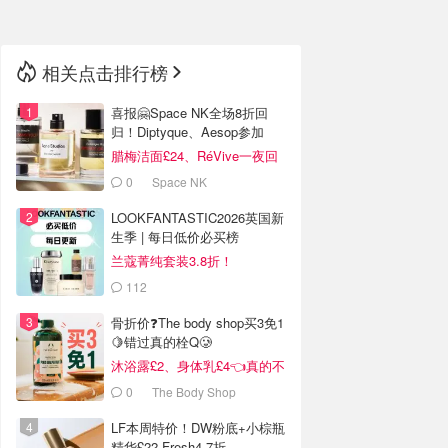
相关点击排行榜
喜报🤗Space NK全场8折回
归！Diptyque、Aesop参加
腊梅洁面£24、RéVive一夜回
春油有货
0
Space NK
LOOKFANTASTIC2026英国新
生季 | 每日低价必买榜
兰蔻菁纯套装3.8折！
112
LOOKFANTASTIC.COM
骨折价❓The body shop买3免1
🍋错过真的栓Q🥲
沐浴露£2、身体乳£4👈真的不
戳我看看吗❓
0
The Body Shop
LF本周特价！DW粉底+小棕瓶
精华£22 Fresh4.7折