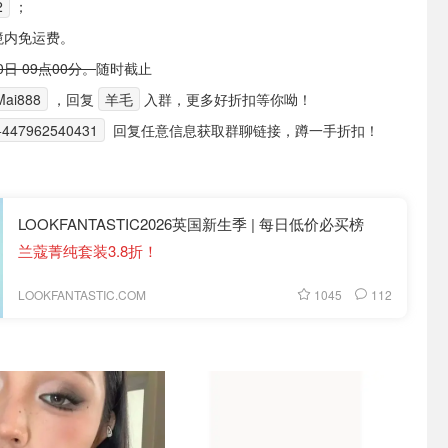
2
；
境内免运费。
日 09点00分。
随时截止
ai888
，回复
羊毛
入群，更多好折扣等你呦！
+447962540431
回复任意信息获取群聊链接，蹲一手折扣！
LOOKFANTASTIC2026英国新生季 | 每日低价必买榜
兰蔻菁纯套装3.8折！
1045
112
LOOKFANTASTIC.COM