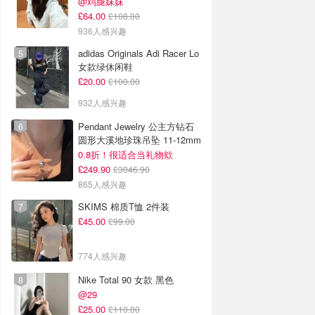
@鸡腿妹妹
£64.00
£108.00
936人感兴趣
adidas Originals Adi Racer Lo
女款绿休闲鞋
£20.00
£100.00
932人感兴趣
Pendant Jewelry 公主方钻石
圆形大溪地珍珠吊坠 11-12mm
0.8折！很适合当礼物欸
£249.90
£3046.90
865人感兴趣
SKIMS 棉质T恤 2件装
£45.00
£99.00
774人感兴趣
Nike Total 90 女款 黑色
@29
£25.00
£110.00