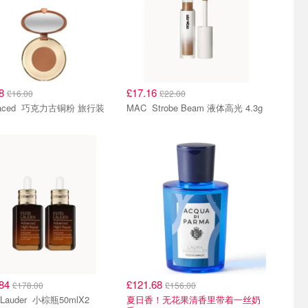
48
£17.16
£16.00
£22.00
Too Faced 巧克力古铜粉 旅行装
MAC Strobe Beam 液体高光 4.3g
.84
£121.68
£178.00
£156.00
Estee Lauder 小棕瓶50mlX2
夏日香！无花果清香里带着一丝奶