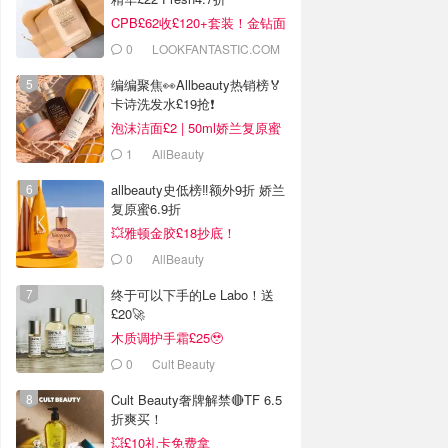
CPB£62收£120+套装！金钻面
霜半价
0
LOOKFANTASTIC.COM
编编聚焦👀Allbeauty热销榜🏅
卡诗洗发水£19抢❗
泡沫洁面£2 | 50ml娇兰复原蜜
£84
1
AllBeauty
allbeauty史低榜‼️额外9折 娇兰
复原蜜6.9折
💥雅顿金胶£18抄底！
0
AllBeauty
终于可以下手的Le Labo！送
£20🚀
木质调护手霜£25🥹
0
Cult Beauty
Cult Beauty奢牌解禁🔴TF 6.5
折爽买！
💥£10礼卡免费拿