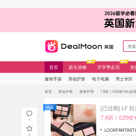
首页
新生攻略
开学季必买
抢
服饰手袋
美妆护肤
电子电脑
男士专区
首页
美妆护肤
身体护理
7.8折！£25收YSL粉
[已过期]
LF 
独家
7.8折！£25
1
LOOKFANTAST
2