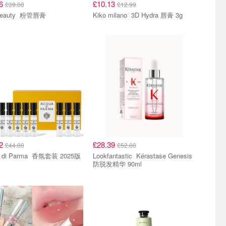
86
£10.13
£39.00
£12.99
YSL Beauty 粉管唇膏
Kiko milano 3D Hydra 唇膏 3g
32
£28.39
£44.00
£52.00
Acqua di Parma 香氛套装 2025版
Lookfantastic Kérastase Genesis
防脱发精华 90ml