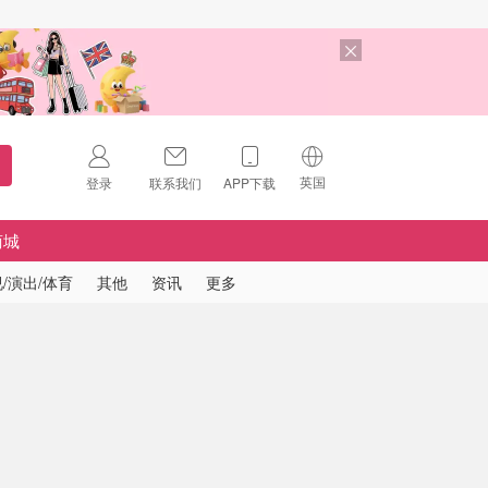
英国
登录
联系我们
APP下载
🇺🇸
美国
商城
🇨🇳
中国
/演出/体育
其他
资讯
更多
🇨🇦
加拿大
扫码下载 App
🇬🇧
英国
Download on the
App Store
🇩🇪
德国
Download the
Android App
🇫🇷
法国