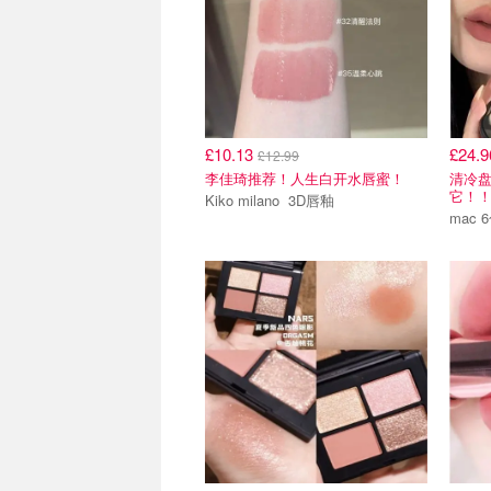
£10.13
£24.
£12.99
李佳琦推荐！人生白开水唇蜜！
清冷盘
它！
Kiko milano 3D唇釉
mac 6