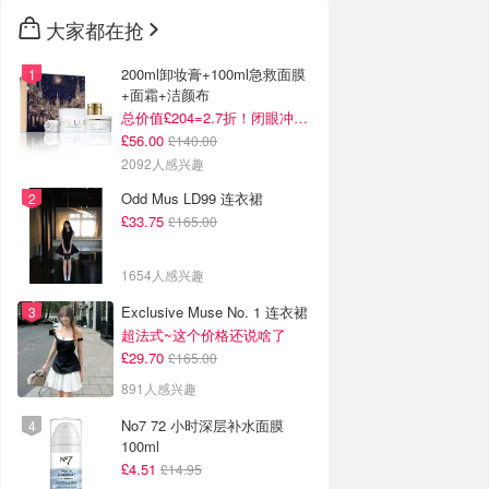
大家都在抢
200ml卸妆膏+100ml急救面膜
+面霜+洁颜布
总价值£204=2.7折！闭眼冲这套！
£56.00
£140.00
2092人感兴趣
Odd Mus LD99 连衣裙
£33.75
£165.00
1654人感兴趣
Exclusive Muse No. 1 连衣裙
超法式~这个价格还说啥了
£29.70
£165.00
891人感兴趣
No7 72 小时深层补水面膜
100ml
£4.51
£14.95