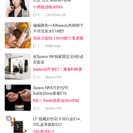
小黑瓶滤镜水£63
0
Lancôme UK
编编聚焦👀Allbeauty热销榜🏅
卡诗洗发水£19抢❗
泡沫洁面£2 | 50ml娇兰复原蜜
£84
1
AllBeauty
收Space NK独家限定😮8折必
买套装
lelabo33平替£7！潘海利根香
水£8
0
Space NK
Space NK8月折扣🫡
Salt&Stone香膏£16
8折！Sarah熬夜油30ml£92
2
Space NK
LF 隐藏好价🤫卡诗白金£14、
YSL皮革眼影£27
YSL唇冻£17