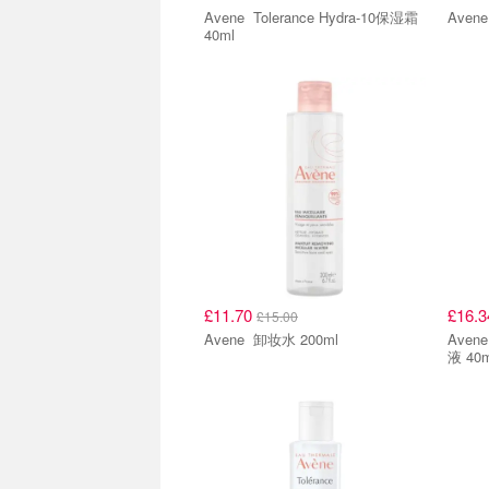
Avene Tolerance Hydra-10保湿霜
40ml
£11.70
£16.
£15.00
Avene 卸妆水 200ml
Avene Tolerance Hydra-1
液 40m