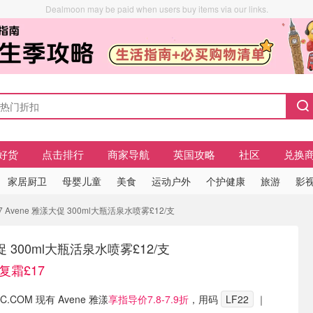
Dealmoon may be paid when users buy items via our links.
好货
点击排行
商家导航
英国攻略
社区
兑换
家居厨卫
母婴儿童
美食
运动户外
个护健康
旅游
影视
 Avene 雅漾大促 300ml大瓶活泉水喷雾£12/支
促 300ml大瓶活泉水喷雾£12/支
复霜£17
IC.COM 现有 Avene 雅漾
享指导价7.8-7.9折
，用码
LF22
｜