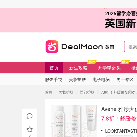
首页
新生攻略
开学季必买
抢
服饰手袋
美妆护肤
电子电脑
男士专区
首页
美妆护肤
面部护肤
7.8折！舒缓修复霜£17
Avene 雅漾大
7.8折！舒缓修
LOOKFANTAST
2