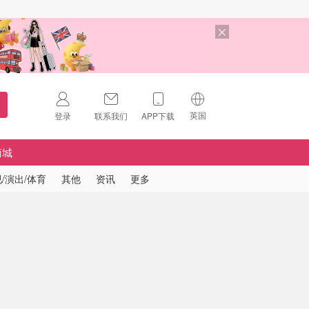
英国
登录
联系我们
APP下载
🇺🇸
美国
商城
🇨🇳
中国
/演出/体育
其他
资讯
更多
🇨🇦
加拿大
扫码下载 App
🇬🇧
英国
Download on the
App Store
🇩🇪
德国
Download the
Android App
🇫🇷
法国