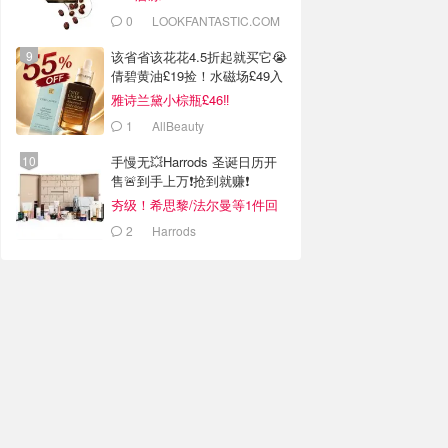
0
LOOKFANTASTIC.COM
该省省该花花4.5折起就买它😭
倩碧黄油£19捡！水磁场£49入
两罐
雅诗兰黛小棕瓶£46‼️
1
AllBeauty
手慢无💥Harrods 圣诞日历开
售🚨到手上万❗️抢到就赚❗️
夯级！希思黎/法尔曼等1件回
本！
2
Harrods