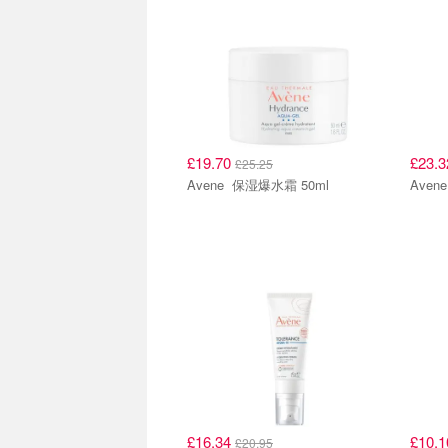
£19.70
£23.
£25.25
Avene 保湿爆水霜 50ml
£16.34
£10.
£20.95