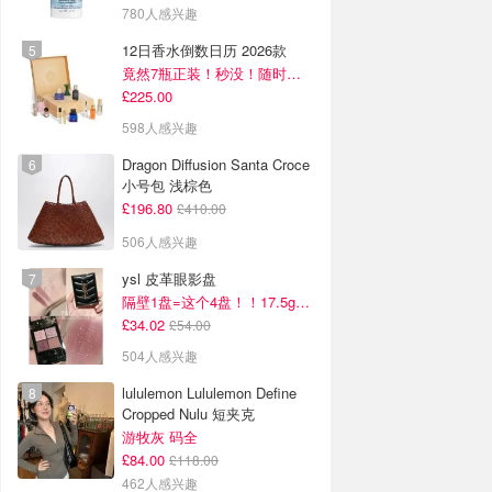
780人感兴趣
12日香水倒数日历 2026款
竟然7瓶正装！秒没！随时补货蹲！！！
£225.00
598人感兴趣
Dragon Diffusion Santa Croce
小号包 浅棕色
£196.80
£410.00
506人感兴趣
ysl 皮革眼影盘
隔壁1盘=这个4盘！！17.5g超级大克重
£34.02
£54.00
504人感兴趣
lululemon Lululemon Define
Cropped Nulu 短夹克
游牧灰 码全
£84.00
£118.00
462人感兴趣