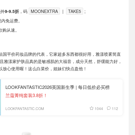
额外
9-9.5折
，码
MOONEXTRA
|
TAKE5
;
境内免运费。
欲购从速。
法国平价药妆品牌的代表，它家超多东西都很好用，雅漾喷雾简直
而且雅漾家护肤品真的是敏感肌的大福音，成分天然，舒缓能力好，
以放心使用喔！这么白菜价，姐妹们快点盘他！
LOOKFANTASTIC2026英国新生季 | 每日低价必买榜
兰蔻菁纯套装3.8折！
1044
112
LOOKFANTASTIC.COM