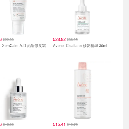
16
£28.82
£22.00
£36.95
润修复霜
Avene Cicalfate+修复精华 30ml
76
£15.41
£42.00
£19.75