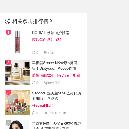
相关点击排行榜
RODIAL 焕新面护指南
胶原蛋白唇油 £32
0
Rodial
喜报🤗Space NK全场8折回
归！Diptyque、Aesop参加
腊梅洁面£24、RéVive一夜回
春油有货
0
Space NK
Sephora 丝芙兰2026圣诞日历
要来啦！含路透！
开放waitlist！
0
SEPHORA UK
兰蔻官网8月大促🔥£93收菁纯
礼盒 含正装眼霜+面霜