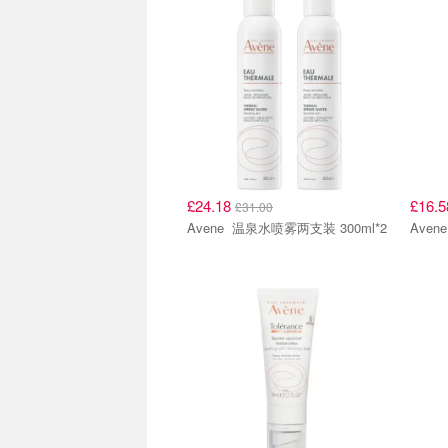
£24.18
£16.
£31.00
Avene 温泉水喷雾两支装 300ml*2