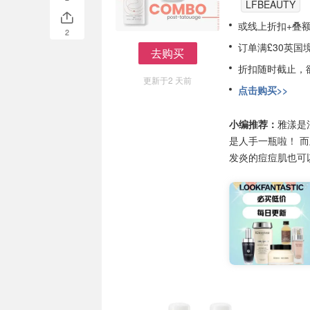
LFBEAUTY
或线上折扣+叠
2
订单满£30英国
去购买
去购买
折扣随时截止，
更新于2 天前
点击购买>>
小编推荐：
雅漾是
是人手一瓶啦！ 
发炎的痘痘肌也可