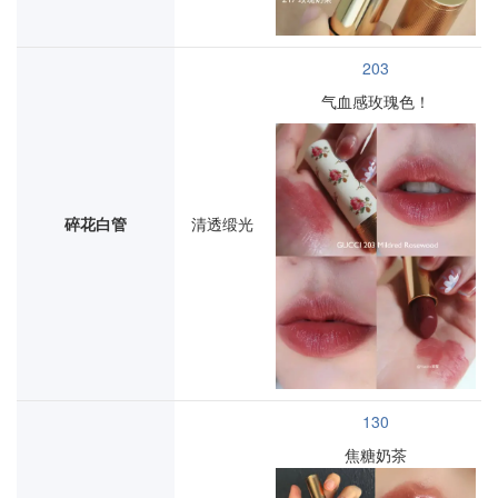
203
气血感玫瑰色！
碎花白管
清透缎光
130
焦糖奶茶