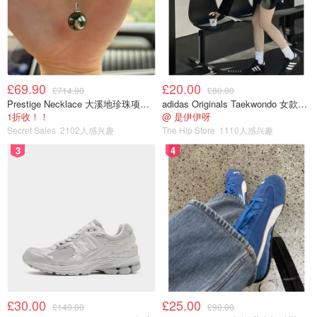
£69.90
£20.00
£714.90
£80.00
Prestige Necklace 大溪地珍珠项链 10-11mm
adidas Originals Taekwondo 女款黑色运动鞋
1折收！！
@ 是伊伊呀
Secret Sales
2102人感兴趣
The Hip Store
1110人感兴趣
3
4
£30.00
£25.00
£140.00
£90.00