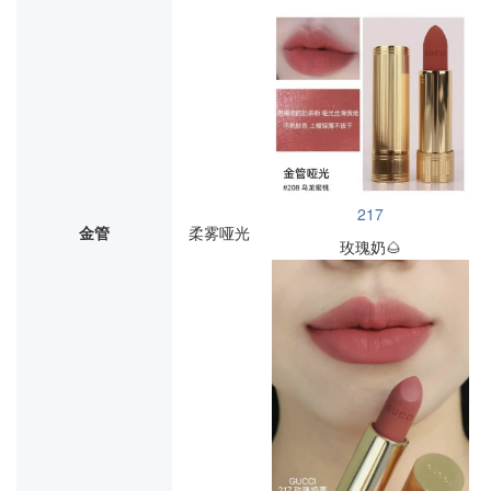
217
金管
柔雾哑光
玫瑰奶🌰