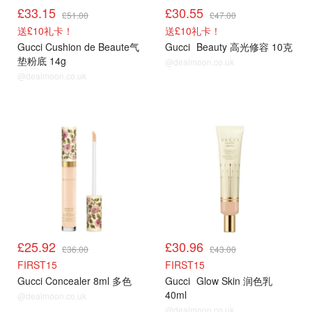
£33.15
£30.55
£51.00
£47.00
送£10礼卡！
送£10礼卡！
Gucci Cushion de Beaute气
Gucci
Beauty 高光修容 10克
垫粉底 14g
@dealmoon.co.uk
@dealmoon.co.uk
折扣
折扣
£25.92
£30.96
£36.00
£43.00
FIRST15
FIRST15
Gucci Concealer 8ml 多色
Gucci
Glow Skin 润色乳
40ml
@dealmoon.co.uk
@dealmoon.co.uk