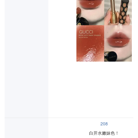
208
白开水嫩妹色！