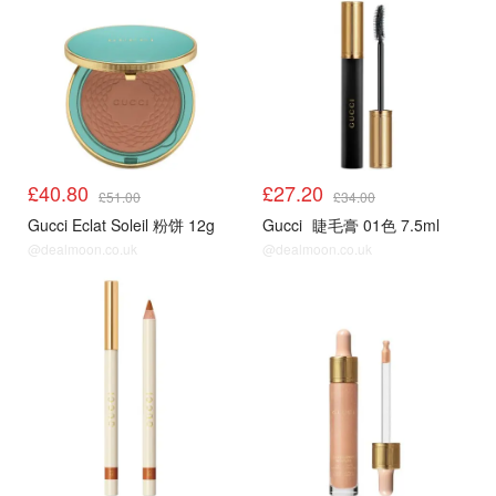
£40.80
£27.20
£51.00
£34.00
Gucci Eclat Soleil 粉饼 12g
Gucci
睫毛膏 01色 7.5ml
@dealmoon.co.uk
@dealmoon.co.uk
8折
8折