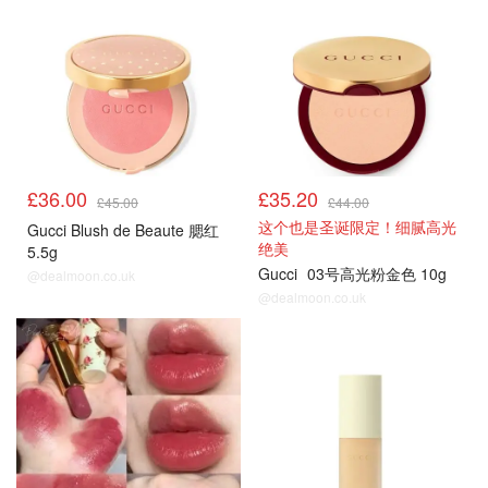
£36.00
£35.20
£45.00
£44.00
这个也是圣诞限定！细腻高光
Gucci Blush de Beaute 腮红
绝美
5.5g
Gucci
03号高光粉金色 10g
@dealmoon.co.uk
@dealmoon.co.uk
8折
8折