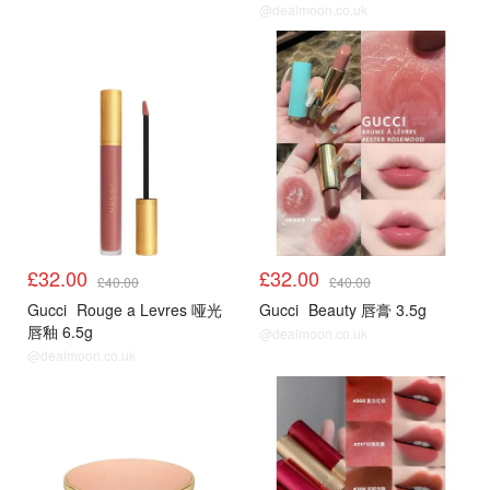
@dealmoon.co.uk
8折
8折
£32.00
£32.00
£40.00
£40.00
Gucci
Rouge a Levres 哑光
Gucci
Beauty 唇膏 3.5g
唇釉 6.5g
@dealmoon.co.uk
@dealmoon.co.uk
8折
8折