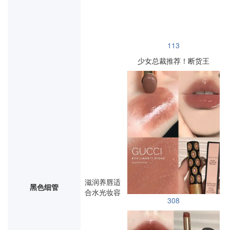
113
少女总裁推荐！断货王
滋润养唇
适
黑色细管
合水光妆容
308