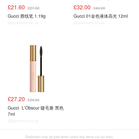
£21.60
£32.00
£27.00
£40.00
Gucci 唇线笔 1.19g
Gucci 01金色液体高光 12ml
@dealmoon.co.uk
@dealmoon.co.uk
8折
£27.20
£34.00
Gucci
L'Obscur 睫毛膏 黑色
7ml
@dealmoon.co.uk
Dealmoon may be paid when users buy items via our links.