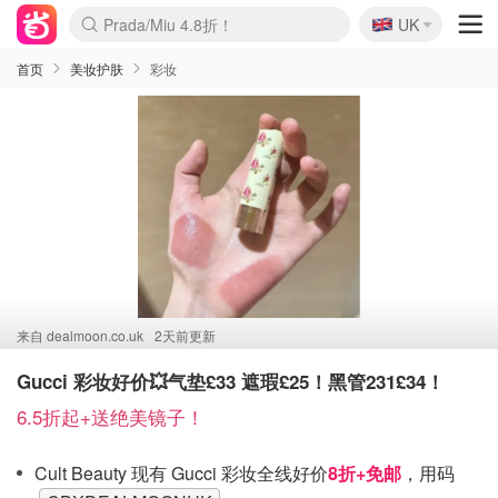
🇬🇧
Prada/Miu 4.8折！
UK
麦卢卡蜂蜜夏促！个位数！
啥？必胜客披萨5折！
首页
美妆护肤
彩妆
来自
dealmoon.co.uk
2天前更新
Gucci 彩妆好价💥气垫£33 遮瑕£25！黑管231£34！
6.5折起+送绝美镜子！
Cult Beauty 现有 Gucci 彩妆全线好价
8
折+免邮
，用码