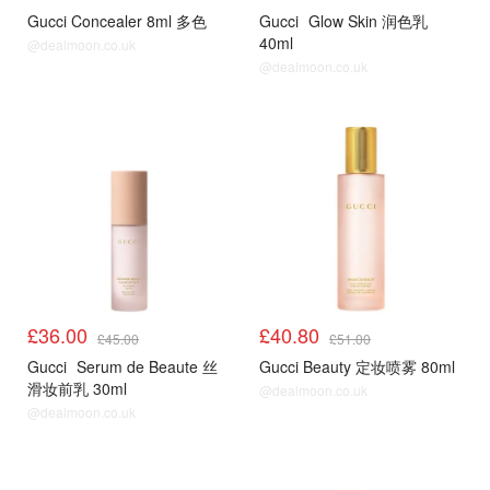
Gucci Concealer 8ml 多色
Gucci
Glow Skin 润色乳
40ml
@dealmoon.co.uk
@dealmoon.co.uk
8折
8折
£36.00
£40.80
£45.00
£51.00
Gucci
Serum de Beaute 丝
Gucci Beauty 定妆喷雾 80ml
滑妆前乳 30ml
@dealmoon.co.uk
@dealmoon.co.uk
8折
8折