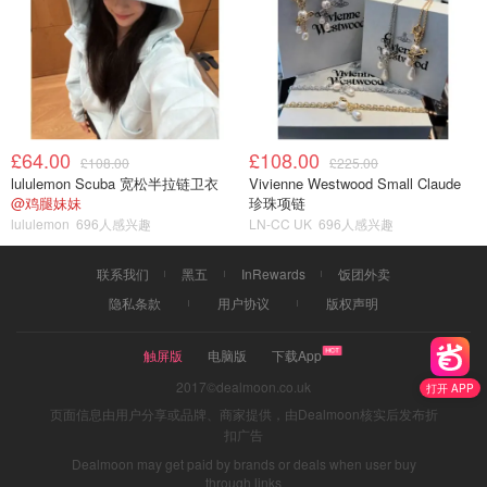
£64.00
£108.00
£108.00
£225.00
lululemon Scuba 宽松半拉链卫衣
Vivienne Westwood Small Claude
@鸡腿妹妹
珍珠项链
lululemon
696人感兴趣
LN-CC UK
696人感兴趣
联系我们
黑五
InRewards
饭团外卖
隐私条款
用户协议
版权声明
触屏版
电脑版
下载App
2017©dealmoon.co.uk
打开 APP
页面信息由用户分享或品牌、商家提供，由Dealmoon核实后发布折
扣广告
Dealmoon may get paid by brands or deals when user buy
through links