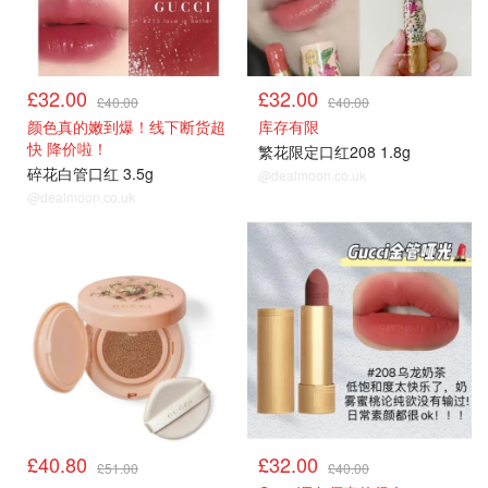
£32.00
£32.00
£40.00
£40.00
颜色真的嫩到爆！线下断货超
库存有限
快 降价啦！
繁花限定口红208 1.8g
碎花白管口红 3.5g
@dealmoon.co.uk
@dealmoon.co.uk
8折
8折
£40.80
£32.00
£51.00
£40.00