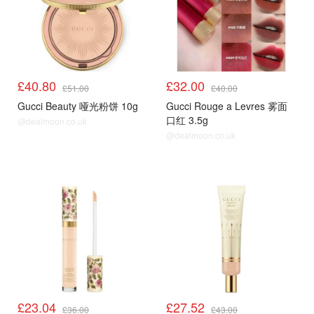
£40.80
£32.00
£51.00
£40.00
Gucci Beauty 哑光粉饼 10g
Gucci Rouge a Levres 雾面
口红 3.5g
@dealmoon.co.uk
@dealmoon.co.uk
8折
8折
£23.04
£27.52
£36.00
£43.00