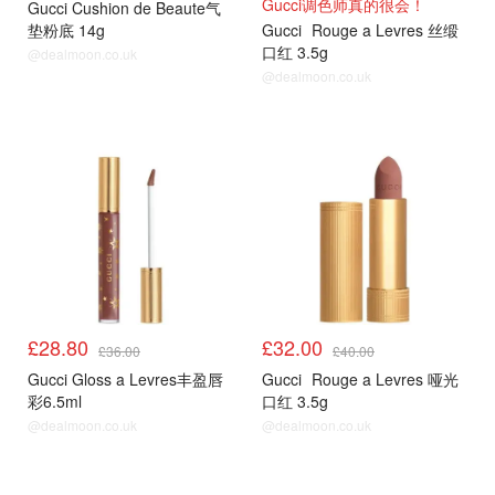
Gucci调色师真的很会！
Gucci Cushion de Beaute气
垫粉底 14g
Gucci
Rouge a Levres 丝缎
口红 3.5g
@dealmoon.co.uk
@dealmoon.co.uk
8折
8折
£28.80
£32.00
£36.00
£40.00
Gucci Gloss a Levres丰盈唇
Gucci
Rouge a Levres 哑光
彩6.5ml
口红 3.5g
@dealmoon.co.uk
@dealmoon.co.uk
8折
8折