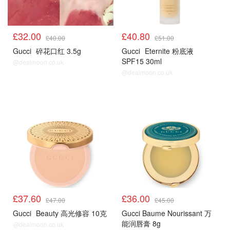
£32.00
£40.80
£40.00
£51.00
Gucci
碎花口红 3.5g
Gucci
Eternite 粉底液
SPF15 30ml
@dealmoon.co.uk
@dealmoon.co.uk
8折
8折
£37.60
£36.00
£47.00
£45.00
Gucci
Beauty 高光修容 10克
Gucci Baume Nourissant 万
能润唇膏 8g
@dealmoon.co.uk