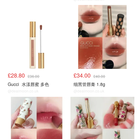
8折
8折
£28.80
£34.00
£36.00
£40.00
Gucci
水漾唇蜜 多色
细黑管唇膏 1.8g
@dealmoon.co.uk
@dealmoon.co.uk
8折
8折