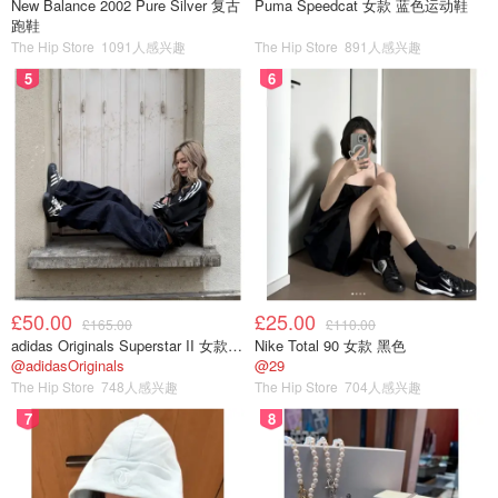
New Balance 2002 Pure Silver 复古
Puma Speedcat 女款 蓝色运动鞋
跑鞋
The Hip Store
1091人感兴趣
The Hip Store
891人感兴趣
5
6
£50.00
£25.00
£165.00
£110.00
adidas Originals Superstar II 女款串珠休闲鞋 黑色
Nike Total 90 女款 黑色
@adidasOriginals
@29
The Hip Store
748人感兴趣
The Hip Store
704人感兴趣
7
8