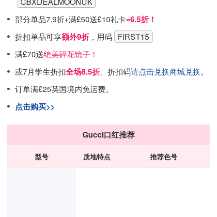
CBXDEALMOONUK
部分单品7.9折+满£50送£10礼卡
=6.5折！
折扣单品可享
额外9折
，用码
FIRST15
满£70送
绝美碎花镜子！
或7月学生折扣
全场8.5折
。折扣码
请点击兑换商城兑换
。
订单满£25英国境内免运费。
点击购买>>
Gucci口红推荐
型号
质地特点
推荐色号