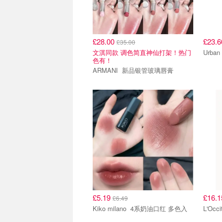
£28.00
£23.
£35.00
文淇同款 调色简直神仙打架！热门
色有！
ARMANI 新品银管玻璃唇膏
£5.19
£16.
£6.49
Kiko milano 4系奶油口红 多色入