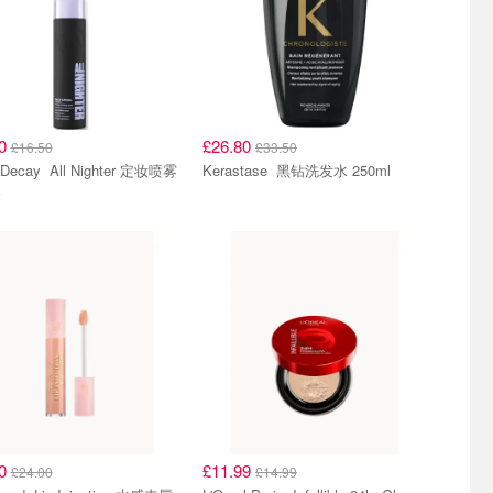
20
£26.80
£16.50
£33.50
All Nighter 定妆喷雾
Kerastase 黑钻洗发水 250ml
装
20
£11.99
£24.00
£14.99