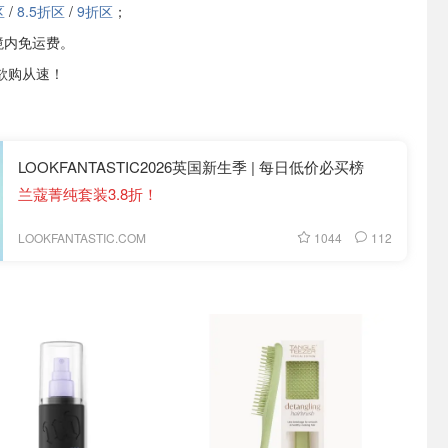
区
/
8.5折区
/
9折区
；
境内免运费。
欲购从速！
LOOKFANTASTIC2026英国新生季 | 每日低价必买榜
兰蔻菁纯套装3.8折！
1044
112
LOOKFANTASTIC.COM