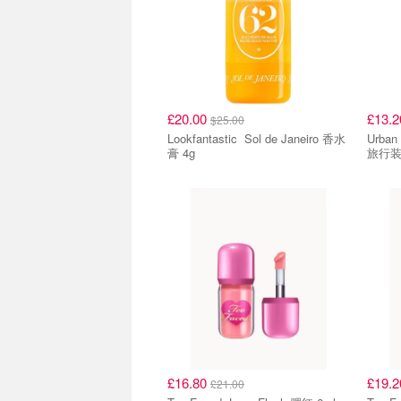
£20.00
£13.
$25.00
Lookfantastic Sol de Janeiro 香水
Urban Decay 
膏 4g
旅行
£16.80
£19.
£21.00