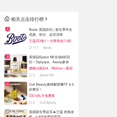
相关点击排行榜
Boots 英国折扣 | 新生季学生
优惠、积分、必买清单
兰蔻买3免1！大牌美妆7.2折
117
Boots
喜报🤗Space NK全场8折回
归！Diptyque、Aesop参加
腊梅洁面£24、RéVive一夜回
春油有货
0
Space NK
Cult Beauty奢牌解禁🔴TF 6.5
折爽买！
💥£10礼卡免费拿
2
Cult Beauty
英国新生季必买🔥兰蔻 抢购攻
略 - 3.8折收菁纯面霜