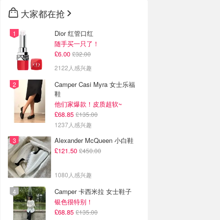
大家都在抢
Dior 红管口红
随手买一只了！
£6.00
£32.00
2122人感兴趣
Camper Casi Myra 女士乐福
鞋
他们家爆款！皮质超软~
£68.85
£135.00
1237人感兴趣
Alexander McQueen 小白鞋
£121.50
£450.00
1080人感兴趣
Camper 卡西米拉 女士鞋子
银色很特别！
£68.85
£135.00