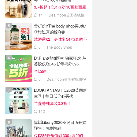
3.7折起！£31收£110百肽面霜
套装
11
Dealmoon英国省钱快
报
骨折价❓The body shop买3免1
🍋错过真的栓Q🥲
沐浴露£2、身体乳£4👈真的不
戳我看看吗❓
0
The Body Shop
Dr.Plant植物医生 独家狂欢 芦
荟胶仅£2.45 护手霜£1.95
全场5折！
0
Dealmoon英国省钱快报
LOOKFANTASTIC2026英国新
生季 | 每日低价必买榜
兰蔻菁纯套装3.8折！
112
LOOKFANTASTIC.COM
惊💥Liberty2026圣诞日历开始
预售！先到先得
仅£285收价值£1300+含29件