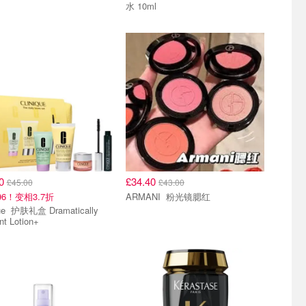
水 10ml
00
£34.40
£45.00
£43.00
96！变相3.7折
ARMANI 粉光镜腮红
atically
ent Lotion+