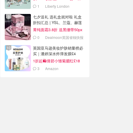
1
Liberty London
七夕送礼 选礼盒就对啦 礼盒
折扣汇总 | YSL、兰蔻、赫莲
娜
菁纯面霜3.8折 送黑绷带50px
等40ml
0
Dealmoon英国省钱快报
英国亚马逊美妆护肤销量榜必
买｜潘婷深水炸弹发膜£4
1折起🛍️倩碧小雏菊腮红£18
3
Amazon