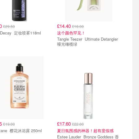
60
£14.40
£29.50
£18.00
Urban Decay 定妆喷雾118ml
这个颜色罕见！
Tangle Teezer Ultimate Detangler
哑光橄榄绿
15
£17.60
£19.00
£22.00
L'Occitane 樱花沐浴露 250ml
夏日氛围感的神器！超有度假感
Estee Lauder Bronze Goddess 香