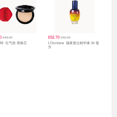
20
£52.70
£49.00
£62.00
ARMANI 红气垫 替换芯
L'Occitane 隔夜复位精华液 30 毫
升