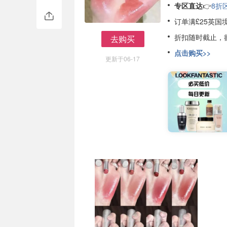
专区直达
👉
8折
订单满£25英国
折扣随时截止，
去购买
去购买
点击购买>>
更新于06-17