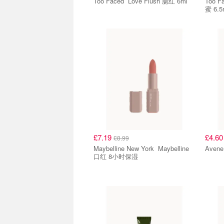
Too Faced Love Flush 腮红 6ml
Too Faced Lip I
蜜 6.5
£7.19
£4.6
£8.99
Maybelline New York Maybelline
口红 8小时保湿