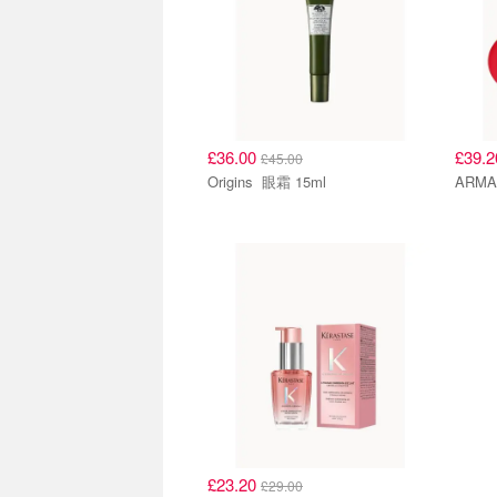
£36.00
£39.
£45.00
Origins 眼霜 15ml
£23.20
£29.00