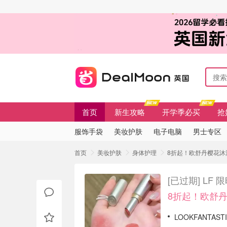
首页
新生攻略
开学季必买
抢
服饰手袋
美妆护肤
电子电脑
男士专区
首页
美妆护肤
身体护理
8折起！欧舒丹樱花沐浴露
[已过期]
LF 
8折起！欧舒丹
LOOKFANTAST