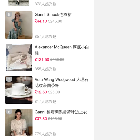
872人感兴趣
Ganni Smock连衣裙
£44.10
£245.00
857人感兴趣
Alexander McQueen 厚底小白
鞋
£121.50
£450.00
855人感兴趣
Vera Wang Wedgwood 大理石
花纹帝国茶杯
£12.50
£25.00
817人感兴趣
Ganni 棉府绸系带荷叶边上衣
£37.80
£135.00
779人感兴趣