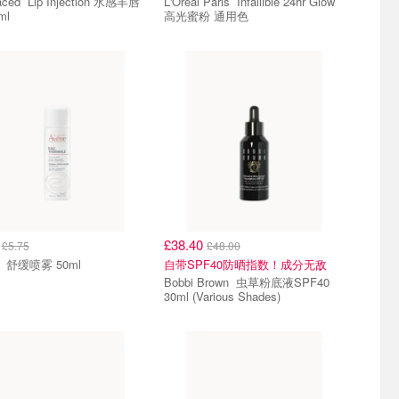
njection 水感丰唇
L'Oreal Paris Infallible 24hr Glow
ml
高光蜜粉 通用色
0
£38.40
£5.75
£48.00
Avene 舒缓喷雾 50ml
自带SPF40防晒指数！成分无敌
Bobbi Brown 虫草粉底液SPF40
30ml (Various Shades)