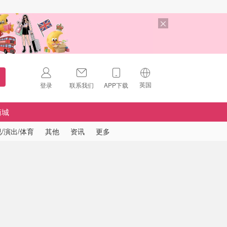
英国
登录
联系我们
APP下载
🇺🇸
美国
商城
🇨🇳
中国
/演出/体育
其他
资讯
更多
🇨🇦
加拿大
扫码下载 App
🇬🇧
英国
Download on the
App Store
🇩🇪
德国
Download the
Android App
🇫🇷
法国