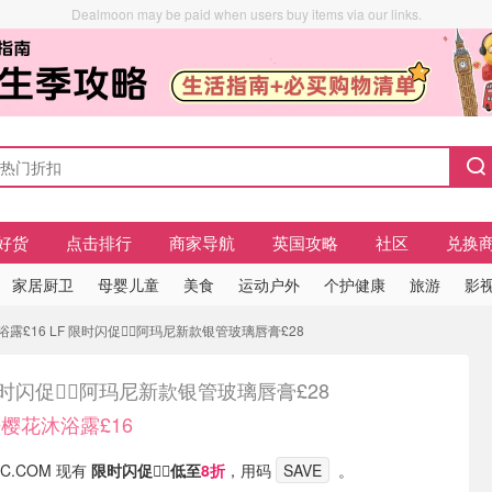
Dealmoon may be paid when users buy items via our links.
好货
点击排行
商家导航
英国攻略
社区
兑换
家居厨卫
母婴儿童
美食
运动户外
个护健康
旅游
影视
£16 LF 限时闪促❤️‍🔥阿玛尼新款银管玻璃唇膏£28
限时闪促❤️‍🔥阿玛尼新款银管玻璃唇膏£28
樱花沐浴露£16
IC.COM 现有
限时闪促❤️‍🔥低至
8折
，用码
SAVE
。