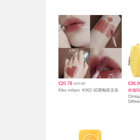
£20.78
£36.
£25.98
Kiko milano KIKO 3D唇釉双支装
价值£
Clinique 护肤礼盒 Dram
Differ