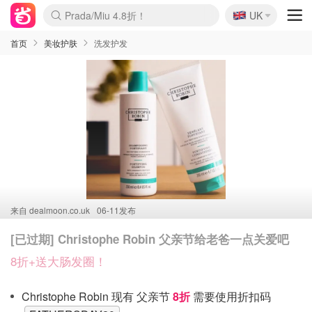
🇬🇧
Prada/Miu 4.8折！
UK
麦卢卡蜂蜜夏促！个位数！
啥？必胜客披萨5折！
首页
美妆护肤
洗发护发
来自
dealmoon.co.uk
06-11发布
[已过期] Christophe Robin 父亲节给老爸一点关爱吧
8折+送大肠发圈！
Christophe Robin 现有 父亲节
8折
需要使用折扣码