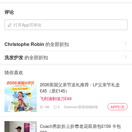
评论
打开App写评论
Christophe Robin
的全部折扣
洗发护发
的全部折扣
猜你喜欢
2026英国父亲节送礼推荐 - LF父亲节礼盒
£45（原£145）
飞利浦剃须刀£49
136
2
Dealmoon英国省钱快报
APP打开
Coach男款折上折😎老花双肩包£159 卡包