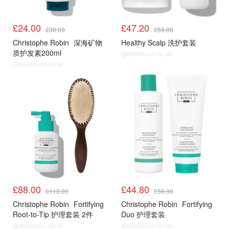
£24.00
£47.20
£30.00
£59.00
Christophe Robin
深海矿物
Healthy Scalp 洗护套装
质护发素200ml
@dealmoon.co.uk
@dealmoon.co.uk
£88.00
£44.80
£110.00
£56.00
Christophe Robin
Fortifying
Christophe Robin
Fortifying
Root-to-Tip 护理套装 2件
Duo 护理套装
@dealmoon.co.uk
@dealmoon.co.uk