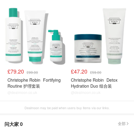
£79.20
£47.20
£99.00
£59.00
Christophe Robin
Fortifying
Christophe Robin
Detox
Routine 护理套装
Hydration Duo 组合装
@dealmoon.co.uk
@dealmoon.co.uk
Dealmoon may be paid when users buy items via our links.
问大家
0
全部