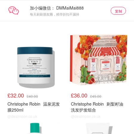
加小编微信：
复制
每天刷刷朋友圈，精华折扣不漏掉
£32.00
£36.00
£40.00
£45.00
Christophe Robin
温泉泥发
Christophe Robin
刺梨籽油
膜250ml
洗发护发组合
@dealmoon.co.uk
@dealmoon.co.uk