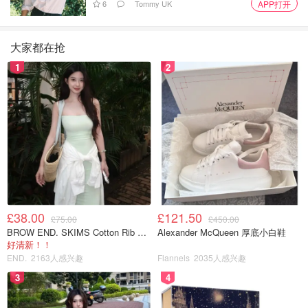
6
Tommy UK
APP打开
大家都在抢
1
2
£38.00
£121.50
£75.00
£450.00
BROW END. SKIMS Cotton Rib 长款背心连衣裙 薄荷绿
Alexander McQueen 厚底小白鞋
好清新！！
END.
2163人感兴趣
Flannels
2035人感兴趣
3
4