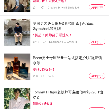
新款9折！大促3折起！
1
Charles Tyrwhitt Shirts Ltd.
APP打开
英国男装必买推荐&折扣汇总 | Adidas、
Gymshark等潮牌
1折起！帅帅留子看过来！
17
Dealmoon英国省钱快报
APP打开
Boots男士专区💙🖤一站式搞定护肤/健康/香
水等！
剃须刀5折起！
0
Boots
APP打开
Tommy Hilfiger老钱帅哥🏝️度假衬衫£28 T恤
£12
5折起+叠8折！