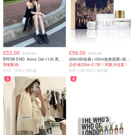
£53.00
£56.00
£105.00
£140.00
BROW END. Asics Gel-1130 黑色运动鞋
200ml卸妆膏+100ml急救面膜+面霜+洁颜布
黑银配色
总价值£204=2.7折！闭眼冲这套！
END.
1395人感兴趣
EVE LOM
850人感兴趣
5
6