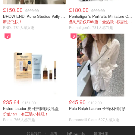
£150.00
£180.00
£300.00
£200.00
BROW END. Acne Studios Vally 刺绣围巾 白色
Penhaligon's Portraits Miniature Collection 香氛套装 5瓶装
断货飞快！
叠9折后仅£36/瓶！全热款+标志性兽首头
END.
781人感兴趣
Penhaligon's
781人感兴趣
7
8
£35.64
£45.90
£151.00
£102.00
Estee Lauder 夏日护肤彩妆礼盒
Polo Ralph Lauren 长袖休闲衬衫
价值151！有正装小棕瓶！
Boots
766人感兴趣
Bernardelli Store
627人感兴趣
联系我们
黑五
InRewards
饭团外卖