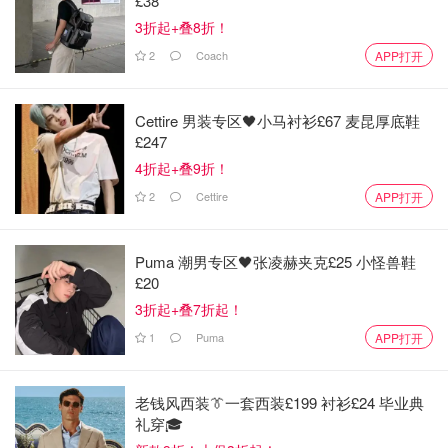
£38
3折起+叠8折！
2
Coach
APP打开
Cettire 男装专区🖤小马衬衫£67 麦昆厚底鞋
£247
4折起+叠9折！
2
Cettire
APP打开
Puma 潮男专区🖤张凌赫夹克£25 小怪兽鞋
£20
3折起+叠7折起！
1
Puma
APP打开
老钱风西装👔一套西装£199 衬衫£24 毕业典
礼穿🎓