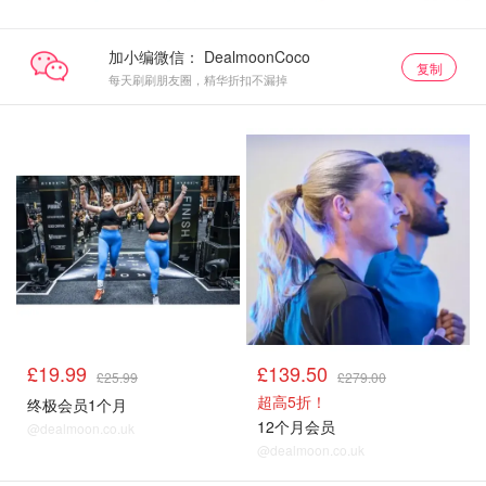
加小编微信：
复制
每天刷刷朋友圈，精华折扣不漏掉
£19.99
£139.50
£25.99
£279.00
超高5折！
终极会员1个月
12个月会员
@dealmoon.co.uk
@dealmoon.co.uk