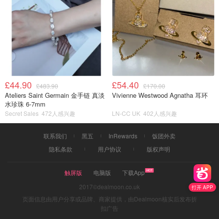
£44.90
£54.40
£483.90
£170.00
Ateliers Saint Germain 金手链 真淡
Vivienne Westwood Agnatha 耳环
水珍珠 6-7mm
Secret Sales
472人感兴趣
LN-CC UK
402人感兴趣
联系我们
黑五
InRewards
饭团外卖
隐私条款
用户协议
版权声明
触屏版
电脑版
下载App
2017©dealmoon.co.uk
打开 APP
页面信息由用户分享或品牌、商家提供，由Dealmoon核实后发布折
扣广告