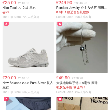
£25.00
£249.90
£110.00
£3046.90
Nike Total 90 女款 黑色
Pendant Jewelry 公主方钻石 圆形大溪地珍珠吊坠 11-12mm
@29
0.8折！很适合当礼物欸
The Hip Store
722人感兴趣
Secret Sales
708人感兴趣
5
6
£30.00
£49.90
£140.00
£428.90
New Balance 2002 Pure Silver 复古
大溪地珍珠手链 8-9毫米 圆珠
跑鞋
银灰光泽感 带证书！
The Hip Store
537人感兴趣
Secret Sales
494人感兴趣
7
8