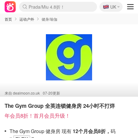
🇬🇧
Prada/Miu 4.8折！
UK
麦卢卡蜂蜜夏促！个位数！
啥？必胜客披萨5折！
首页
运动户外
健身/瑜伽
来自
dealmoon.co.uk
07-20更新
The Gym Group 全英连锁健身房 24小时不打烊
年会员8折！首月会员升级！
The Gym Group 健身房 现有
12个月
会员8折，
码