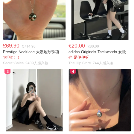
£69.90
£20.00
£714.90
£80.00
Prestige Necklace 大溪地珍珠项链 10-11mm
adidas Originals Taekwondo 女款黑色运动鞋
1折收！！
@ 是伊伊呀
Secret Sales
2409人感兴趣
The Hip Store
744人感兴趣
3
4