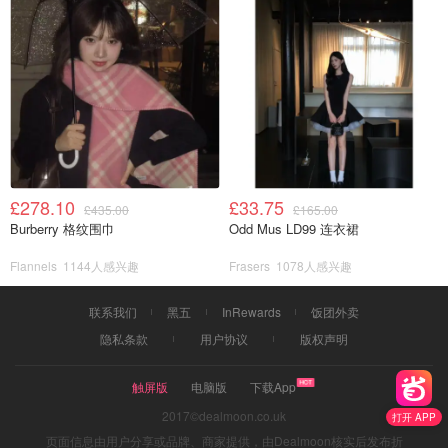
£278.10
£33.75
£435.00
£165.00
Burberry 格纹围巾
Odd Mus LD99 连衣裙
Flannels
1144人感兴趣
Frasers
1078人感兴趣
联系我们
黑五
InRewards
饭团外卖
隐私条款
用户协议
版权声明
触屏版
电脑版
下载App
2017©dealmoon.co.uk
打开 APP
页面信息由用户分享或品牌、商家提供，由Dealmoon核实后发布折