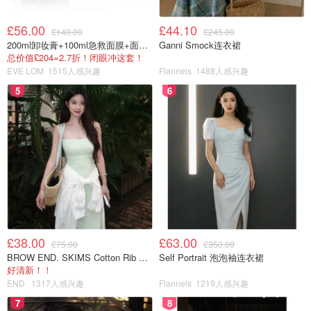
£56.00
£44.10
£140.00
£245.00
200ml卸妆膏+100ml急救面膜+面霜+洁颜布
Ganni Smock连衣裙
总价值£204=2.7折！闭眼冲这套！
EVE LOM
1515人感兴趣
Flannels
1488人感兴趣
5
6
£38.00
£63.00
£75.00
£350.00
BROW END. SKIMS Cotton Rib 长款背心连衣裙 薄荷绿
Self Portrait 泡泡袖连衣裙
好清新！！
END.
1317人感兴趣
Flannels
1219人感兴趣
7
8