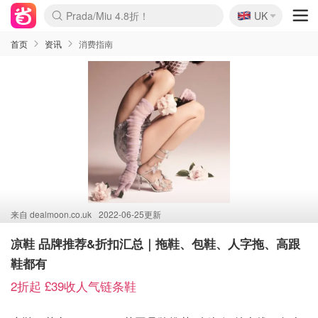
🇬🇧
Prada/Miu 4.8折！
UK
麦卢卡蜂蜜夏促！个位数！
啥？必胜客披萨5折！
首页
资讯
消费指南
来自
dealmoon.co.uk
2022-06-25更新
凉鞋 品牌推荐&折扣汇总｜拖鞋、包鞋、人字拖、高跟
鞋都有
2折起 £39收人气链条鞋