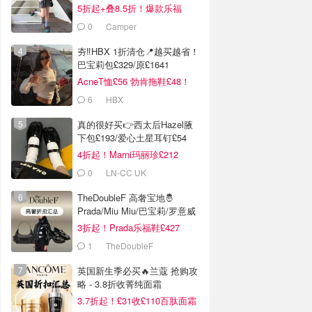
5折起+叠8.5折！爆款乐福
£68！
0
Camper
夯‼️HBX 1折清仓📍越买越省！
巴宝莉包£329/原£1641
AcneT恤£56 勃肯拖鞋£48！
6
HBX
真的很好买👉西太后Hazel腋
下包£193/爱心土星耳钉£54
4折起！Marni玛丽珍£212
0
LN-CC UK
TheDoubleF 高奢宝地🤴
Prada/Miu Miu/巴宝莉/罗意威
3折起！Prada乐福鞋£427
1
TheDoubleF
英国新生季必买🔥兰蔻 抢购攻
略 - 3.8折收菁纯面霜
3.7折起！£31收£110百肽面霜