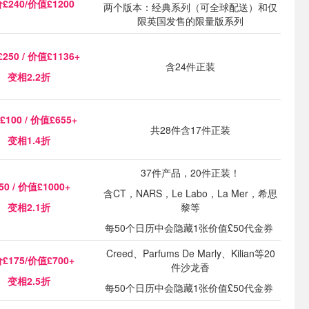
£240/价值£1200
两个版本：经典系列（可全球配送）和仅
限英国发售的限量版系列
250 / 价值£1136+
含24件正装
变相2.2折
£100
/ 价值£655+
共28件含17件正装
变相1.4折
37件产品，20件正装！
50 /
价值£1000+
含CT，NARS，Le Labo，La Mer，希思
变相2.1折
黎等
每50个日历中会隐藏1张价值£50代金券
Creed、Parfums De Marly、Kilian等20
£175/价值£700+
件沙龙香
变相2.5折
每50个日历中会隐藏1张价值£50代金券