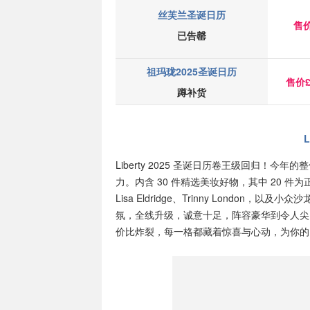
丝芙兰圣诞日历
售价
已告罄
祖玛珑2025圣诞日历
售价£
蹲补货
L
Liberty 2025 圣诞日历卷王级回归！
力。内含 30 件精选美妆好物，其中 20 件为正装
Lisa Eldridge、Trinny London，以及小
氛，全线升级，诚意十足，阵容豪华到令人尖
价比炸裂，每一格都藏着惊喜与心动，为你的 