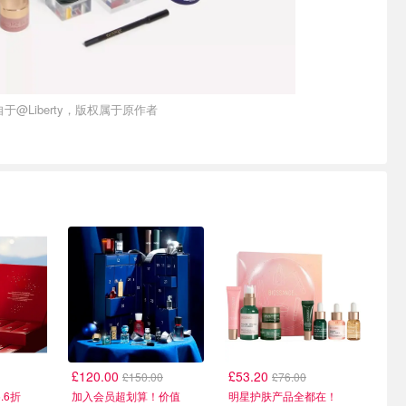
于@Liberty，版权属于原作者
热门
热门
£120.00
£53.20
£150.00
£76.00
.6折
加入会员超划算！价值
明星护肤产品全都在！