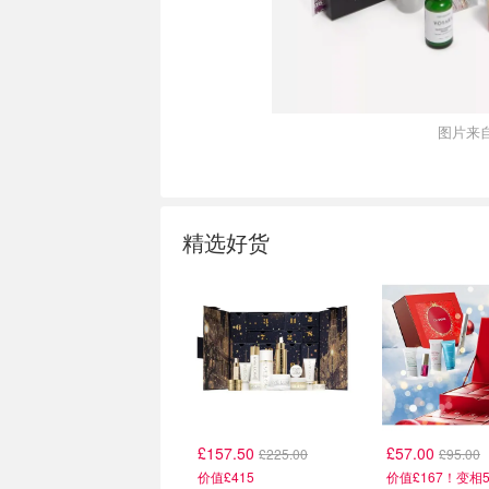
图片来自
精选好货
热门
热门
£157.50
£57.00
£225.00
£95.00
价值£415
价值£167！变相5