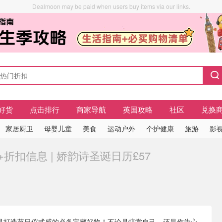
Dealmoon may be paid when users buy items via our links.
好货
点击排行
商家导航
英国攻略
社区
兑换
家居厨卫
母婴儿童
美食
运动户外
个护健康
旅游
影视
+折扣信息 | 娇韵诗圣诞日历£57
ar）都是打造节日仪式感的必备宝藏好物！不论是犒赏自己，还是作为心