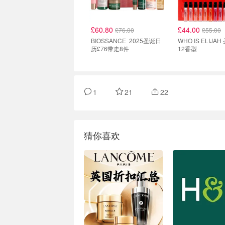
£60.80
£44.00
£76.00
£55.00
BIOSSANCE 2025圣诞日
WHO IS ELIJA
历£76带走8件
12香型
1
21
22
猜你喜欢