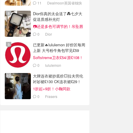
套装
11
Dealmoon英国省钱快
报
Dior你真的太会送了💑七夕大
促送质感补光灯
📷还是多色可调节的！吊坠唇
蜜£33
0
Dior
已更新🔥lululemon 好价区每周
上新 大号粉牛角包罕见£59
Softstreme卫衣£54/原£108！
0
lululemon
大牌连衣裙抄底价💥拉夫劳伦
衬衫裙£130 CK连衣裙£29！
1折起+9折！小鞠同款
Ganni£88
0
Frasers