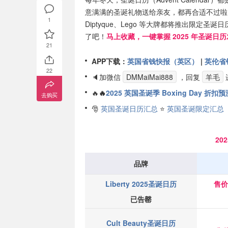
意满满的圣诞礼物送给亲友，都再合适不过啦～今年YSL、
1
Diptyque、Lego 等大牌都将推出限
了吧！
马上收藏，一键掌握 2025 年圣诞
21
APP下载：
英国省钱快报（英区）
|
英伦省
22
🔈加微信
DMMaiMai888
，回复
羊毛
🔥
🔥
2025 英国圣诞季 Boxing Day 折
去购买
🎅
英国圣诞日历汇总
⭐
英国圣诞限定汇总
20
品牌
Liberty 2025圣诞日历
售价£
已告罄
Cult Beauty
圣诞日历