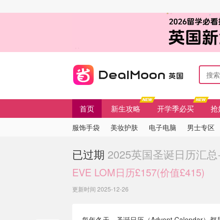
首页
新生攻略
开学季必买
抢
服饰手袋
美妆护肤
电子电脑
男士专区
已过期
2025英国圣诞日历汇总
EVE LOM日历£157(价值£415)
更新时间 2025-12-26
每年冬天，圣诞日历（Advent Calend