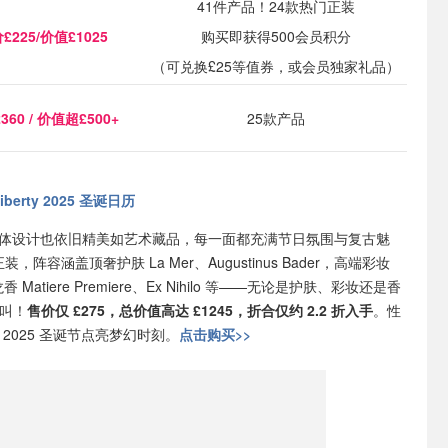
41件产品！24款热门正装
£225/价值£1025
购买即获得500会员积分
（可兑换£25等值券，或会员独家礼品）
360 /
价值超£500+
25款产品
iberty 2025 圣诞日历
今年的整体设计也依旧精美如艺术藏品，每一面都充满节日氛围与复古魅
，阵容涵盖顶奢护肤 La Mer、Augustinus Bader，高端彩妆
众沙龙香 Matiere Premiere、Ex Nihilo 等——无论是护肤、彩妆还是香
叫！
售价仅 £275，总价值高达 £1245，折合仅约 2.2 折入手
。性
2025 圣诞节点亮梦幻时刻。
点击购买>>