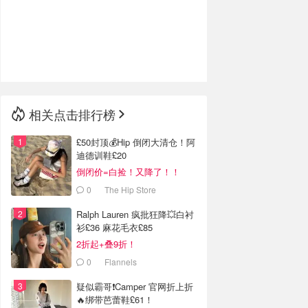
相关点击排行榜
£50封顶💰Hip 倒闭大清仓！阿
迪德训鞋£20
倒闭价=白捡！又降了！！
0
The Hip Store
Ralph Lauren 疯批狂降💥白衬
衫£36 麻花毛衣£85
2折起+叠9折！
0
Flannels
疑似霸哥❗️Camper 官网折上折
🔥绑带芭蕾鞋£61！