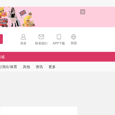
英国
登录
联系我们
APP下载
🇺🇸
美国
商城
🇨🇳
中国
/演出/体育
其他
资讯
更多
🇨🇦
加拿大
扫码下载 App
🇬🇧
英国
Download on the
App Store
🇩🇪
德国
Download the
Android App
🇫🇷
法国