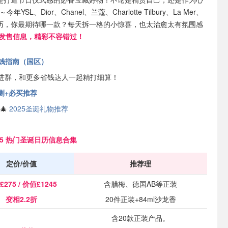
Dior、Chanel、兰蔻、Charlotte Tilbury、La Mer、
定圣诞日历，你最期待哪一款？每天拆一格的小惊喜，也太治愈太有氛围感
日历发售信息，精彩不容错过！
钱指南（国区）
进群，和更多省钱达人一起精打细算！
扣预测+必买推荐
🎄
2025圣诞礼物推荐
25 热门圣诞日历信息合集
定价/价值
推荐理
275 / 价值£1245
含腊梅、德国AB等正装
变相2.2折
20件正装+84ml沙龙香
含20款正装产品。