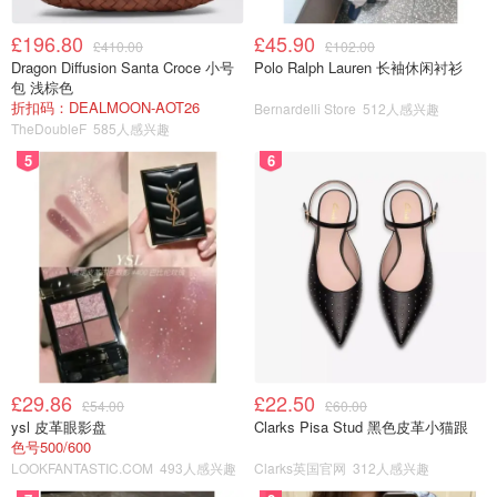
£196.80
£45.90
£410.00
£102.00
Dragon Diffusion Santa Croce 小号
Polo Ralph Lauren 长袖休闲衬衫
包 浅棕色
折扣码：DEALMOON-AOT26
Bernardelli Store
512人感兴趣
TheDoubleF
585人感兴趣
5
6
£29.86
£22.50
£54.00
£60.00
ysl 皮革眼影盘
Clarks Pisa Stud 黑色皮革小猫跟
色号500/600
LOOKFANTASTIC.COM
493人感兴趣
Clarks英国官网
312人感兴趣