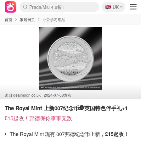
🇬🇧
Prada/Miu 4.8折！
UK
麦卢卡蜂蜜夏促！个位数！
啥？必胜客披萨5折！
首页
家居厨卫
办公学习用品
来自
dealmoon.co.uk
2024-07-08发布
The Royal Mint 上新007纪念币🕵️英国特色伴手礼+1
£15起收！邦德保你事事无敌
The Royal Mint 现有 007邦德纪念币上新，
£15起收！