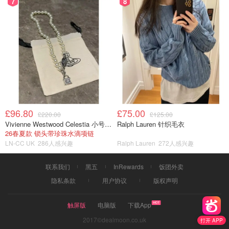
7
8
£96.80
£75.00
£220.00
£125.00
Vivienne Westwood Celestia 小号吊坠项链
Ralph Lauren 针织毛衣
26春夏款 锁头带珍珠水滴项链
LN-CC UK
286人感兴趣
Ralph Lauren
272人感兴趣
联系我们
黑五
InRewards
饭团外卖
隐私条款
用户协议
版权声明
触屏版
电脑版
下载App
2017©dealmoon.co.uk
打开 APP