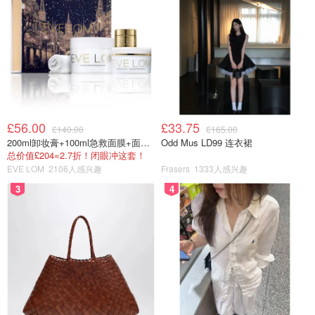
£56.00
£33.75
£140.00
£165.00
200ml卸妆膏+100ml急救面膜+面霜+洁颜布
Odd Mus LD99 连衣裙
总价值£204=2.7折！闭眼冲这套！
EVE LOM
2106人感兴趣
Frasers
1333人感兴趣
3
4