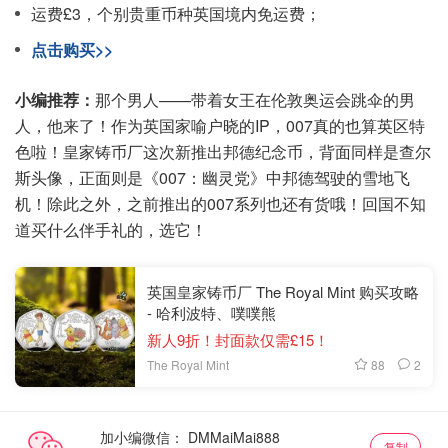
运费£3，个别贵重币种英国境内免运费；
点击购买>>
小编推荐：
那个男人——带着女王在伦敦奥运会跳伞的男
人，他来了！作为英国家喻户晓的IP，007真的也算英区特
色啦！皇家铸币厂这次新推出邦德纪念币，背面同样是查尔
斯头像，正面则是《007：幽灵党》中邦德驾驶的雪地飞
机！除此之外，之前推出的007系列也还有货哦！回国不知
道买什么伴手礼的，选它！
英国皇家铸币厂 The Royal Mint 购买攻略
- 哈利波特、噗噗熊
新人9折！封面款仅需£15！
88
2
The Royal Mint
加小编微信：
复制