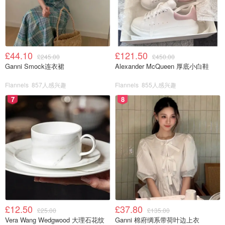
£44.10
£121.50
£245.00
£450.00
Ganni Smock连衣裙
Alexander McQueen 厚底小白鞋
Flannels
857人感兴趣
Flannels
855人感兴趣
7
8
£12.50
£37.80
£25.00
£135.00
Vera Wang Wedgwood 大理石花纹
Ganni 棉府绸系带荷叶边上衣