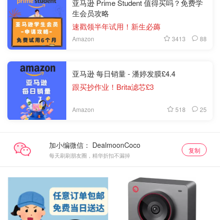
亚马逊 Prime Student 值得买吗？免费学
生会员攻略
速戳领半年试用！新生必薅
3413
88
Amazon
亚马逊 每日销量 - 潘婷发膜£4.4
跟买抄作业！Brita滤芯£3
518
25
Amazon
加小编微信：
复制
每天刷刷朋友圈，精华折扣不漏掉