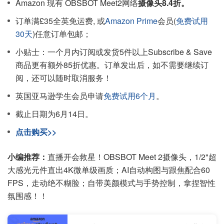
Amazon 现有 OBSBOT Meet2网络
摄像头8.4折。
订单满£35全英免运费, 或
Amazon Prime
会员(
免费试用
30天
)任意订单包邮；
小贴士：一个月内订阅或发货5件以上Subscribe & Save
商品更有额外85折优惠。订单发出后，如不需要继续订
阅，还可以随时取消服务！
英国亚马逊学生会员申请
免费试用6个月
。
截止日期为6月14日。
点击购买>>
小编推荐：
直播开会救星！OBSBOT Meet 2摄像头，1/2"超
大感光元件直出4K微单级画质；AI自动构图与跟焦配合60
FPS，走动绝不糊脸；自带美颜模式与手势控制，拿捏智性
氛围感！！