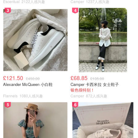
Escentual
2122人感兴趣
Camper
1237人感兴趣
3
4
£121.50
£68.85
£450.00
£135.00
Alexander McQueen 小白鞋
Camper 卡西米拉 女士鞋子
银色很特别！
Flannels
1080人感兴趣
Camper
872人感兴趣
5
6