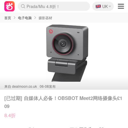
🇬🇧
Prada/Miu 4.8折！
UK
麦卢卡蜂蜜夏促！个位数！
啥？必胜客披萨5折！
首页
电子电脑
摄影器材
来自
dealmoon.co.uk
06-08发布
[已过期] 自媒体人必备！OBSBOT Meet2网络摄像头£1
09
8.4折